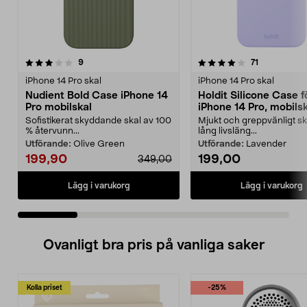
4.0 av 5 stjärnor
recensioner
3.5 av 5 stjärnor
recensioner
9
71
iPhone 14 Pro skal
iPhone 14 Pro skal
Nudient Bold Case iPhone 14
Holdit Silicone Case f
Pro mobilskal
iPhone 14 Pro, mobils
Sofistikerat skyddande skal av 100
Mjukt och greppvänligt s
% återvunn...
lång livsläng...
Utförande:
Olive Green
Utförande:
Lavender
199,90
199,00
349,00
Lägg i varukorg
Lägg i varukorg
Ovanligt bra pris på vanliga saker
Kolla priset
-25%