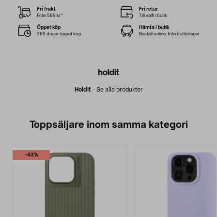
Fri frakt
Fri retur
Från 599 kr*
Till valfri butik
Öppet köp
Hämta i butik
365 dagar öppet köp
Beställ online, från butikslager
Holdit
-
Se alla produkter
Toppsäljare inom samma kategori
-43%