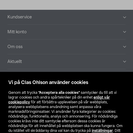
Sidfot
Kundservice
Mitt konto
Om oss
Aktuellt
Våra bolag
Vi på Clas Ohlson använder cookies
Hitta butik
Genom att trycka
”Acceptera alla cookies”
samtycker du till att vi
lagrar cookies och andra spårtekniker på din enhet
enligt vår
cookiepolicy
för att förbättra upplevelsen på vår webbplats,
SE
NO
FI
analysera webbplatsens användning samt anpassa våra
marknadsföringsinsatser. Vi använder fyra kategorier av cookies:
nödvändiga, funktionella, analys och annonsering. För nödvändiga
cookies krävs inte ditt samtycke eftersom dessa cookies är
nödvändiga för att innehållet på webbplatsen ska kunna fungera. Om
du istället vill skräddarsy dina val kan du trycka på
inställningar
. Ditt