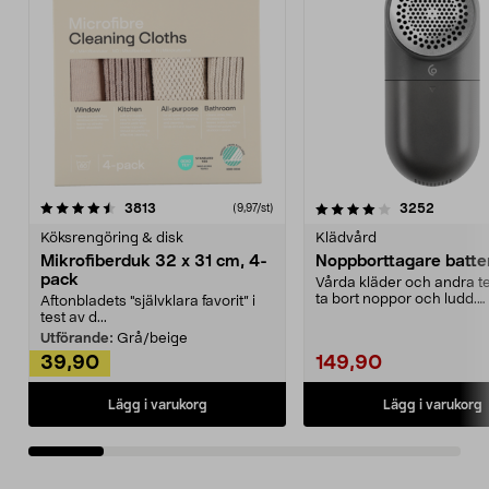
4.0av 5 stjärnor
recensioner
4.5av 5 stjärnor
recensio
3813
3252
(9,97/st)
Köksrengöring & disk
Klädvård
Mikrofiberduk 32 x 31 cm, 4-
Noppborttagare batter
pack
Vårda kläder och andra tex
ta bort noppor och ludd.
Aftonbladets "självklara favorit” i
Noppborttagaren fräs...
test av d...
Utförande:
Grå/beige
39,90
149,90
Lägg i varukorg
Lägg i varukorg