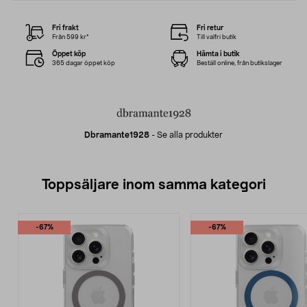
Fri frakt
Fri retur
Från 599 kr*
Till valfri butik
Öppet köp
Hämta i butik
365 dagar öppet köp
Beställ online, från butikslager
Dbramante1928
-
Se alla produkter
Toppsäljare inom samma kategori
-67%
-67%