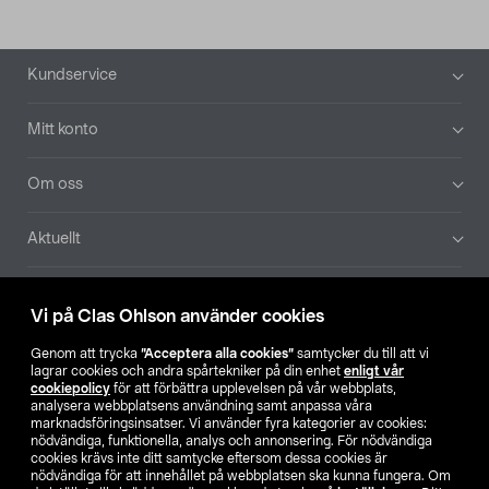
Sidfot
Kundservice
Mitt konto
Om oss
Aktuellt
Våra bolag
Vi på Clas Ohlson använder cookies
Hitta butik
Genom att trycka
”Acceptera alla cookies”
samtycker du till att vi
lagrar cookies och andra spårtekniker på din enhet
enligt vår
cookiepolicy
för att förbättra upplevelsen på vår webbplats,
SE
NO
FI
analysera webbplatsens användning samt anpassa våra
marknadsföringsinsatser. Vi använder fyra kategorier av cookies:
nödvändiga, funktionella, analys och annonsering. För nödvändiga
cookies krävs inte ditt samtycke eftersom dessa cookies är
nödvändiga för att innehållet på webbplatsen ska kunna fungera. Om