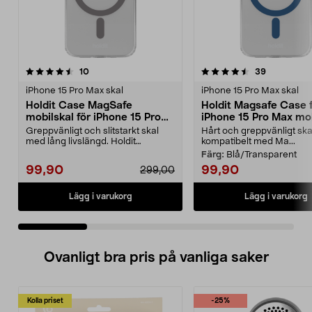
4.5 av 5 stjärnor
recensioner
4.5 av 5 stjärnor
recensione
10
39
iPhone 15 Pro Max skal
iPhone 15 Pro Max skal
Holdit Case MagSafe
Holdit Magsafe Case 
mobilskal för iPhone 15 Pro
iPhone 15 Pro Max mob
Max
Greppvänligt och slitstarkt skal
Hårt och greppvänligt ska
med lång livslängd. Holdit
kompatibelt med Ma...
MagSafe Case för iPh...
Färg:
Blå/Transparent
99,90
99,90
299,00
Lägg i varukorg
Lägg i varukorg
Ovanligt bra pris på vanliga saker
Kolla priset
-25%