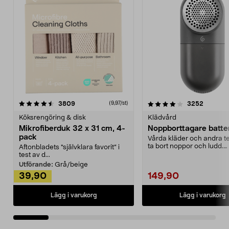
4.0av 5 stjärnor
recensioner
4.5av 5 stjärnor
recensio
3809
3252
(9,97/st)
Köksrengöring & disk
Klädvård
Mikrofiberduk 32 x 31 cm, 4-
Noppborttagare batter
pack
Vårda kläder och andra tex
ta bort noppor och ludd.
Aftonbladets "självklara favorit” i
Noppborttagaren fräs...
test av d...
Utförande:
Grå/beige
39,90
149,90
Lägg i varukorg
Lägg i varukorg