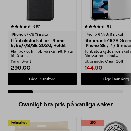
4.5 av 5 stjärnor
recensioner
4.5 av 5 stjärnor
recensione
687
83
iPhone 6/7/8/SE skal
iPhone 6/7/8/SE skal
Plånboksfodral för iPhone
dbramante1928 Gree
6/6s/7/8/SE 2020, Holdit
iPhone SE / 7 / 8 mobi
Plånbok och mobilväska i ett. Plats
Tunt, stötskyddande skal 
för 3 kre...
återvunnen plast....
Färg:
Svart
Utförande:
Clear Soft
299,00
144,90
Lägg i varukorg
Lägg i varukorg
Ovanligt bra pris på vanliga saker
Kolla priset
-25%