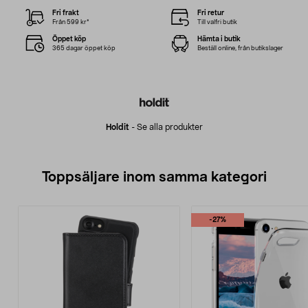
Fri frakt
Fri retur
Från 599 kr*
Till valfri butik
Öppet köp
Hämta i butik
365 dagar öppet köp
Beställ online, från butikslager
Holdit
-
Se alla produkter
Toppsäljare inom samma kategori
-27%