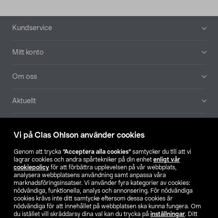
Sidfot
Kundservice
Mitt konto
Om oss
Aktuellt
Våra bolag
Vi på Clas Ohlson använder cookies
Hitta butik
Genom att trycka
”Acceptera alla cookies”
samtycker du till att vi
lagrar cookies och andra spårtekniker på din enhet
enligt vår
cookiepolicy
för att förbättra upplevelsen på vår webbplats,
SE
NO
FI
analysera webbplatsens användning samt anpassa våra
marknadsföringsinsatser. Vi använder fyra kategorier av cookies:
nödvändiga, funktionella, analys och annonsering. För nödvändiga
cookies krävs inte ditt samtycke eftersom dessa cookies är
nödvändiga för att innehållet på webbplatsen ska kunna fungera. Om
du istället vill skräddarsy dina val kan du trycka på
inställningar
. Ditt