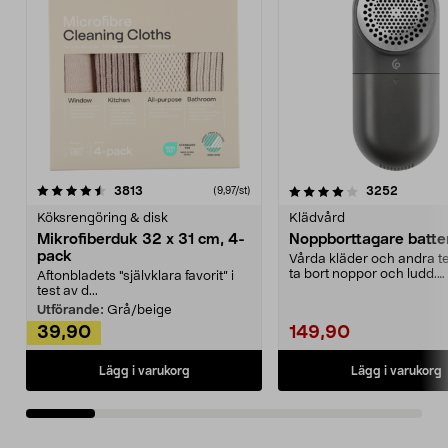
4.0av 5 stjärnor
recensioner
4.5av 5 stjärnor
recensio
3813
3252
(9,97/st)
Köksrengöring & disk
Klädvård
Mikrofiberduk 32 x 31 cm, 4-
Noppborttagare batter
pack
Vårda kläder och andra tex
ta bort noppor och ludd.
Aftonbladets "självklara favorit” i
Noppborttagaren fräs...
test av d...
Utförande:
Grå/beige
39,90
149,90
Lägg i varukorg
Lägg i varukorg