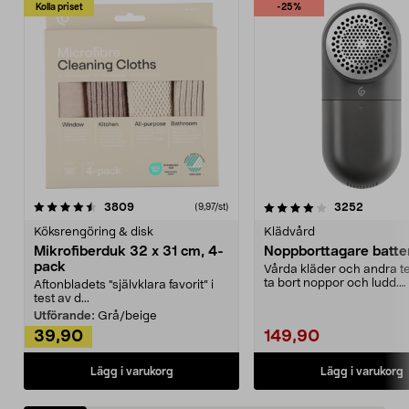
Kolla priset
-25%
4.0av 5 stjärnor
recensioner
4.5av 5 stjärnor
recensio
3809
3252
(9,97/st)
Köksrengöring & disk
Klädvård
Mikrofiberduk 32 x 31 cm, 4-
Noppborttagare batter
pack
Vårda kläder och andra tex
ta bort noppor och ludd.
Aftonbladets "självklara favorit” i
Noppborttagaren fräs...
test av d...
Utförande:
Grå/beige
39,90
149,90
Lägg i varukorg
Lägg i varukorg