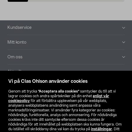
Sidfot
Kundservice
Mitt konto
Om oss
Aktuellt
Vi på Clas Ohlson använder cookies
Våra bolag
Genom att trycka
”Acceptera alla cookies”
samtycker du till att vi
lagrar cookies och andra spårtekniker på din enhet
enligt vår
Hitta butik
cookiepolicy
för att förbättra upplevelsen på vår webbplats,
analysera webbplatsens användning samt anpassa våra
marknadsföringsinsatser. Vi använder fyra kategorier av cookies:
nödvändiga, funktionella, analys och annonsering. För nödvändiga
SE
NO
FI
cookies krävs inte ditt samtycke eftersom dessa cookies är
nödvändiga för att innehållet på webbplatsen ska kunna fungera. Om
du istället vill skräddarsy dina val kan du trycka på
inställningar
. Ditt