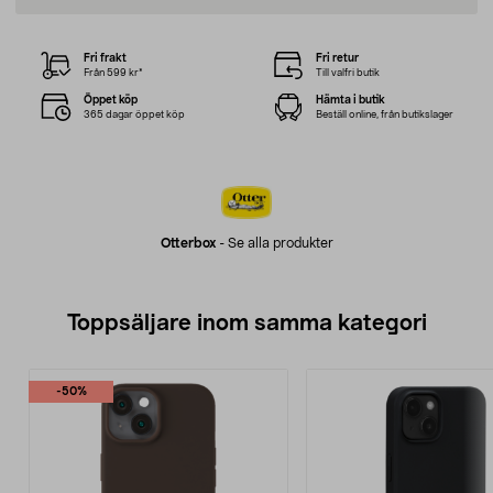
Fri frakt
Fri retur
Från 599 kr*
Till valfri butik
Öppet köp
Hämta i butik
365 dagar öppet köp
Beställ online, från butikslager
Otterbox
-
Se alla produkter
Toppsäljare inom samma kategori
-50%