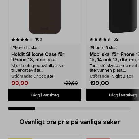
4.5 av 5 stjärnor
recensioner
4.5 av 5 stjärnor
recensione
109
62
iPhone 14 skal
iPhone 15 skal
Holdit Silicone Case för
Mobilskal för iPhone 1
iPhone 13, mobilskal
15, 14 och 13, dbram
Greenland
Mjukt och greppvänligt skal
Tunt, stötskyddande skal 
tillverkat av åte...
återvunnen plast....
Utförande:
Chocolate
Utförande:
Night Black
99,90
199,00
199,90
Lägg i varukorg
Lägg i varukorg
Ovanligt bra pris på vanliga saker