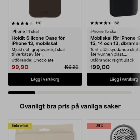
4.5 av 5 stjärnor
recensioner
4.5 av 5 stjärnor
recensione
110
62
iPhone 14 skal
iPhone 15 skal
Holdit Silicone Case för
Mobilskal för iPhone 1
iPhone 13, mobilskal
15, 14 och 13, dbram
Greenland
Mjukt och greppvänligt skal
Tunt, stötskyddande skal 
tillverkat av åte...
återvunnen plast....
Utförande:
Chocolate
Utförande:
Night Black
99,90
199,00
199,90
Lägg i varukorg
Lägg i varukorg
Ovanligt bra pris på vanliga saker
Kolla priset
-25%