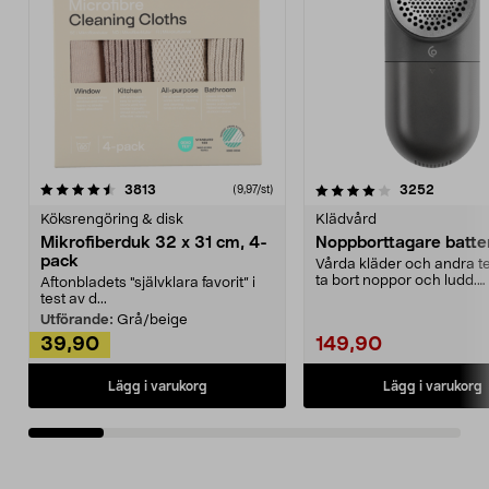
4.0av 5 stjärnor
recensioner
4.5av 5 stjärnor
recensio
3813
3252
(9,97/st)
Köksrengöring & disk
Klädvård
Mikrofiberduk 32 x 31 cm, 4-
Noppborttagare batter
pack
Vårda kläder och andra tex
ta bort noppor och ludd.
Aftonbladets "självklara favorit” i
Noppborttagaren fräs...
test av d...
Utförande:
Grå/beige
39,90
149,90
Lägg i varukorg
Lägg i varukorg