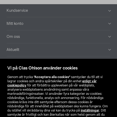
Sidfot
Kundservice
Mitt konto
Om oss
Aktuellt
Våra bolag
Vi på Clas Ohlson använder cookies
Hitta butik
Genom att trycka
”Acceptera alla cookies”
samtycker du till att vi
lagrar cookies och andra spårtekniker på din enhet
enligt vår
cookiepolicy
för att förbättra upplevelsen på vår webbplats,
SE
NO
FI
analysera webbplatsens användning samt anpassa våra
marknadsföringsinsatser. Vi använder fyra kategorier av cookies:
nödvändiga, funktionella, analys och annonsering. För nödvändiga
cookies krävs inte ditt samtycke eftersom dessa cookies är
nödvändiga för att innehållet på webbplatsen ska kunna fungera. Om
du istället vill skräddarsy dina val kan du trycka på
inställningar
. Ditt
samtycke är frivilligt och kan återkallas när som helst genom att du