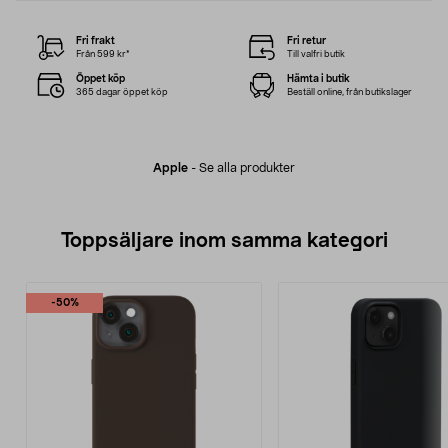
Fri frakt
Fri retur
Från 599 kr*
Till valfri butik
Öppet köp
Hämta i butik
365 dagar öppet köp
Beställ online, från butikslager
Apple
-
Se alla produkter
Toppsäljare inom samma kategori
-50%