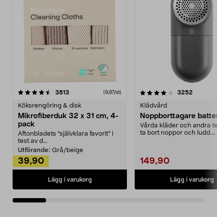
4.0av 5 stjärnor
recensioner
4.5av 5 stjärnor
recensio
3813
3252
(9,97/st)
Köksrengöring & disk
Klädvård
Mikrofiberduk 32 x 31 cm, 4-
Noppborttagare batter
pack
Vårda kläder och andra tex
ta bort noppor och ludd.
Aftonbladets "självklara favorit” i
Noppborttagaren fräs...
test av d...
Utförande:
Grå/beige
39,90
149,90
Lägg i varukorg
Lägg i varukorg