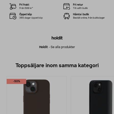
Fri frakt
Fri retur
Från 599 kr*
Till valfri butik
Öppet köp
Hämta i butik
365 dagar öppet köp
Beställ online, från butikslager
Holdit
-
Se alla produkter
Toppsäljare inom samma kategori
-50%