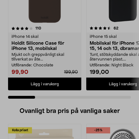
4.5 av 5 stjärnor
recensioner
4.5 av 5 stjärnor
recensione
110
62
iPhone 14 skal
iPhone 15 skal
Holdit Silicone Case för
Mobilskal för iPhone 1
iPhone 13, mobilskal
15, 14 och 13, dbram
Greenland
Mjukt och greppvänligt skal
Tunt, stötskyddande skal 
tillverkat av åte...
återvunnen plast....
Utförande:
Chocolate
Utförande:
Night Black
99,90
199,00
199,90
Lägg i varukorg
Lägg i varukorg
Ovanligt bra pris på vanliga saker
Kolla priset
-25%