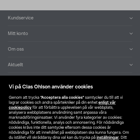
Sidfot
Kundservice
Mitt konto
Om oss
Aktuellt
Våra bolag
Vi på Clas Ohlson använder cookies
Hitta butik
Genom att trycka
”Acceptera alla cookies”
samtycker du till att vi
lagrar cookies och andra spårtekniker på din enhet
enligt vår
cookiepolicy
för att förbättra upplevelsen på vår webbplats,
SE
NO
FI
analysera webbplatsens användning samt anpassa våra
marknadsföringsinsatser. Vi använder fyra kategorier av cookies:
nödvändiga, funktionella, analys och annonsering. För nödvändiga
cookies krävs inte ditt samtycke eftersom dessa cookies är
nödvändiga för att innehållet på webbplatsen ska kunna fungera. Om
du istället vill skräddarsy dina val kan du trycka på
inställningar
. Ditt