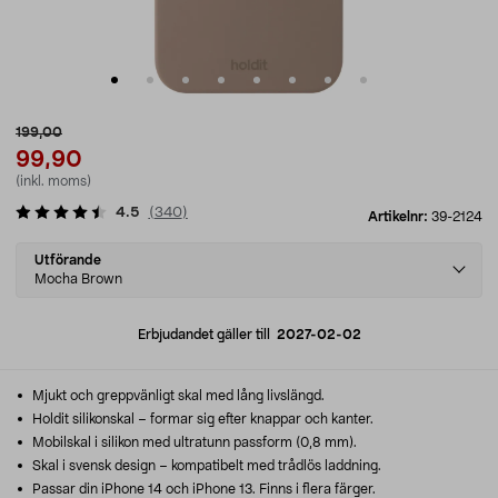
199,00
99,90
(inkl. moms)
4.5
(
340
)
Artikelnr:
39-2124
Select
Utförande
variant
Mocha Brown
Erbjudandet gäller till
2027-02-02
Mjukt och greppvänligt skal med lång livslängd.
Holdit silikonskal – formar sig efter knappar och kanter.
Mobilskal i silikon med ultratunn passform (0,8 mm).
Skal i svensk design – kompatibelt med trådlös laddning.
Passar din iPhone 14 och iPhone 13. Finns i flera färger.