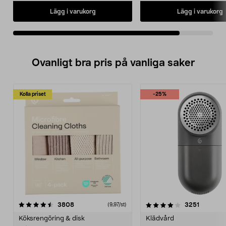
Lägg i varukorg
Lägg i varukorg
Ovanligt bra pris på vanliga saker
Kolla priset
-25%
4.0av 5 stjärnor
recensioner
4.5av 5 stjärnor
recensio
3808
3251
(9,97/st)
Köksrengöring & disk
Klädvård