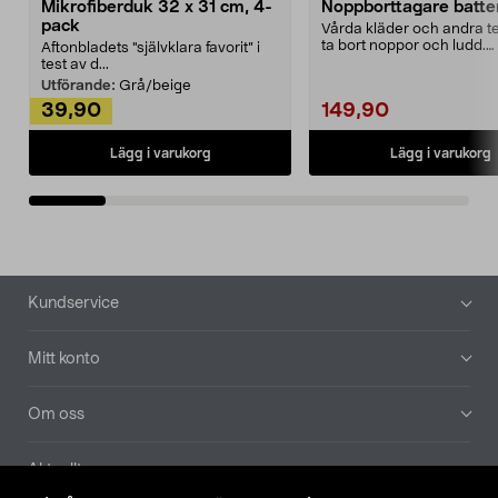
Mikrofiberduk 32 x 31 cm, 4-
Noppborttagare batter
pack
Vårda kläder och andra tex
ta bort noppor och ludd.
Aftonbladets "självklara favorit” i
Noppborttagaren fräs...
test av d...
Utförande:
Grå/beige
39,90
149,90
Lägg i varukorg
Lägg i varukorg
Sidfot
Kundservice
Mitt konto
Om oss
Aktuellt