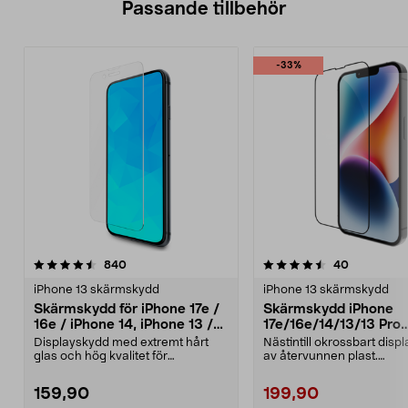
Passande tillbehör
-33%
4.5av 5 stjärnor
recensioner
recensione
840
40
iPhone 13 skärmskydd
iPhone 13 skärmskydd
Skärmskydd för iPhone 17e /
Skärmskydd iPhone
16e / iPhone 14, iPhone 13 /
17e/16e/14/13/13 Pro
13 Pro, Tempered Glass
dbramante1928 Eco-S
Displayskydd med extremt hårt
Nästintill okrossbart disp
glas och hög kvalitet för
av återvunnen plast.
bibehållen skärpa och lj...
dbramante1928 Eco-Shiel
159,90
199,90