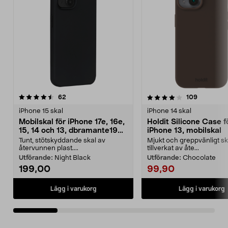
4.0 av 5 stjärnor
recensioner
4.5 av 5 stjärnor
recension
62
109
iPhone 15 skal
iPhone 14 skal
Mobilskal för iPhone 17e, 16e,
Holdit Silicone Case f
15, 14 och 13, dbramante1928
iPhone 13, mobilskal
Greenland
Tunt, stötskyddande skal av
Mjukt och greppvänligt sk
återvunnen plast....
tillverkat av åte...
Utförande:
Night Black
Utförande:
Chocolate
199,00
99,90
Lägg i varukorg
Lägg i varukorg