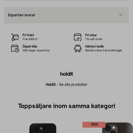
Experten svarar
Fri frakt
Fri retur
Från 599 kr*
Till valfri butik
Öppet köp
Hämta i butik
365 dagar öppet köp
Beställ online, från butikslager
Holdit
-
Se alla produkter
Toppsäljare inom samma kategori
-50%