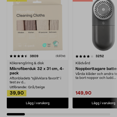
4.0av 5 stjärnor
recensioner
4.5av 5 stjärnor
recensio
3809
3252
(9,97/st)
Köksrengöring & disk
Klädvård
Mikrofiberduk 32 x 31 cm, 4-
Noppborttagare batter
pack
Vårda kläder och andra tex
ta bort noppor och ludd.
Aftonbladets "självklara favorit” i
Noppborttagaren fräs...
test av d...
Utförande:
Grå/beige
39,90
149,90
Lägg i varukorg
Lägg i varukorg