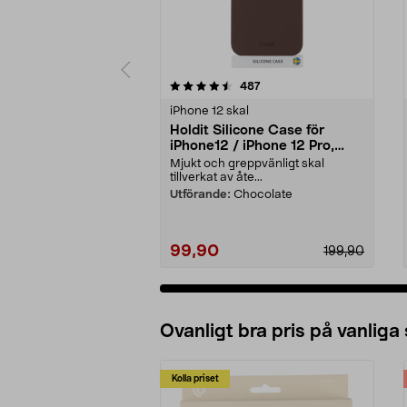
5 av 5 stjärnor
4.0 av 5 stjärnor
recensioner
487
iPhone 12 skal
Holdit Silicone Case för
iPhone12 / iPhone 12 Pro,
mobilskal
Mjukt och greppvänligt skal
tillverkat av åte...
Utförande:
Chocolate
99,90
199,90
Ovanligt bra pris på vanliga
Kolla priset