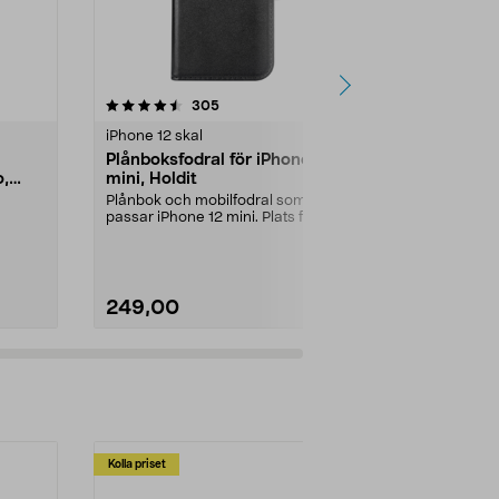
4.5 av 5 stjärnor
recensioner
4.5
305
3
iPhone 12 skal
iPhone 12 ska
Plånboksfodral för iPhone 12
Mobilskal st
o,
mini, Holdit
12/12 Pro, 
Symmetry
Plånbok och mobilfodral som
Skyddande ska
passar iPhone 12 mini. Plats för 3
iPhone 12 Pro
kreditkort - lämn...
baksida som f
249,00
349,00
Kolla priset
Multibuy