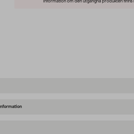
Information om den utgångna produkten finns l
information