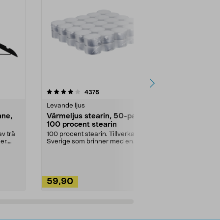
4.5av 5 stjärnor
recensioner
4.5
4378
2
Levande ljus
Rengöringsm
nne,
Värmeljus stearin, 50-pack,
Bikarbonat
100 procent stearin
Ett allsidigt 
städning och 
v trä
100 procent stearin. Tillverkade i
ute. Städa med
er.
Sverige som brinner med en
vacker och sotfri ...
59,90
49,90
Lägg i varukorg
Lägg