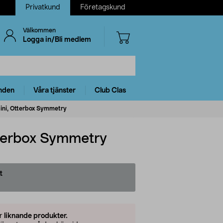
Privatkund
Företagskund
Välkommen
Logga in/Bli medlem
nden
Våra tjänster
Club Clas
 Mini, Otterbox Symmetry
Otterbox Symmetry
t
er
liknande produkter.