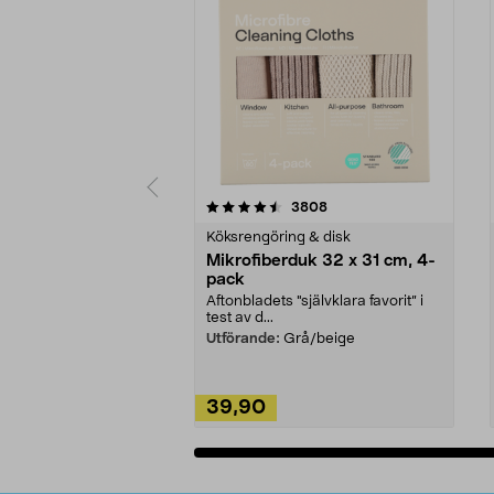
5av 5 stjärnor
4.0av 5 stjärnor
recensioner
3808
Köksrengöring & disk
Mikrofiberduk 32 x 31 cm, 4-
pack
Aftonbladets "självklara favorit” i
test av d...
Utförande:
Grå/beige
39,90
Lägg i varukorg