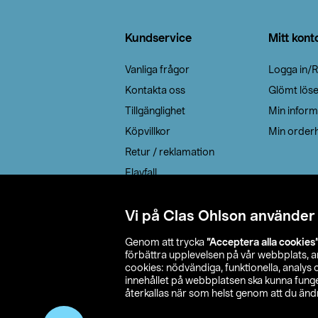
Sidfot
Kundservice
Mitt kont
Vanliga frågor
Logga in/R
Kontakta oss
Glömt lös
Tillgänglighet
Min inform
Köpvillkor
Min orderh
Retur / reklamation
Elavfall
Cookie policy
Leveransalternativ
Vi på Clas Ohlson använder
Genom att trycka
”Acceptera alla cookies
förbättra upplevelsen på vår webbplats, 
cookies: nödvändiga, funktionella, analys
innehållet på webbplatsen ska kunna funger
återkallas när som helst genom att du ändra
© 2026 Cla