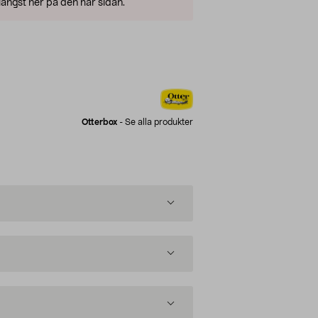
ängst ner på den här sidan.
Otterbox
-
Se alla produkter