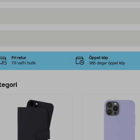
Fri retur
Öppet köp
Till valfri butik
365 dagar öppet köp
tegori