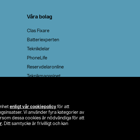
Våra bolag
Clas Fixare
Batteriexperten
Teknikdelar
PhoneLife
Reservdelaronline
Teknikmagasinet
enhet
enligt vår cookiepolicy
för att
insatser. Vi använder fyra kategorier av
tersom dessa cookies är nödvändiga för att
r
. Ditt samtycke är frivilligt och kan
itta butik