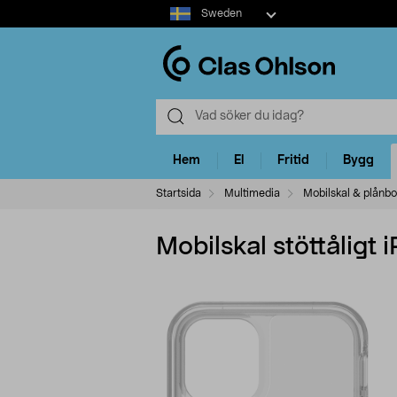
Select
Sweden
market
Hem
El
Fritid
Bygg
Startsida
Multimedia
Mobilskal & plånbo
Mobilskal stöttåligt