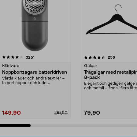
4.5av 5 stjärnor
recensioner
4.0av 5 stjärnor
recensioner
3251
256
Klädvård
Galgar
Noppborttagare batteridriven
Trägalgar med metallpi
8-pack
Vårda kläder och andra textilier –
ta bort noppor och ludd.
Elegant och gedigen galge a
Noppborttagaren fräs...
och metall – finns i flera färg
Galge med sv...
149,90
79,90
199,90
Lägg i varukorg
Lägg i varukorg