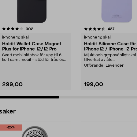
4.5 av 5 stjärnor
recensioner
4.5 av 5 stjärnor
recensioner
302
487
iPhone 12 skal
iPhone 12 skal
Holdit Wallet Case Magnet
Holdit Silicone Case för
Plus för iPhone 12/12 Pro
iPhone12 / iPhone 12 Pr
mobilskal
Svart mobilplånbok för upp till 6
Mjukt och greppvänligt skal
kort samt mobil – stöd för trådlös
tillverkat av åte...
laddning (Q...
Utförande:
Lavender
299,00
199,00
 saker
-25%