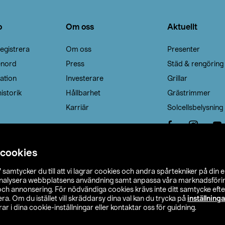
o
Om oss
Aktuellt
egistrera
Om oss
Presenter
enord
Press
Städ & rengöring
ation
Investerare
Grillar
istorik
Hållbarhet
Grästrimmer
Karriär
Solcellsbelysning
 cookies
”
samtycker du till att vi lagrar cookies och andra spårtekniker på din 
analysera webbplatsens användning samt anpassa våra marknadsförings
 och annonsering. För nödvändiga cookies krävs inte ditt samtycke ef
a. Om du istället vill skräddarsy dina val kan du trycka på
inställninga
r i dina cookie-inställningar eller kontaktar oss för guidning.
s Ohlson
Köpvillkor
Privacy statement
Klubbvillkor
H