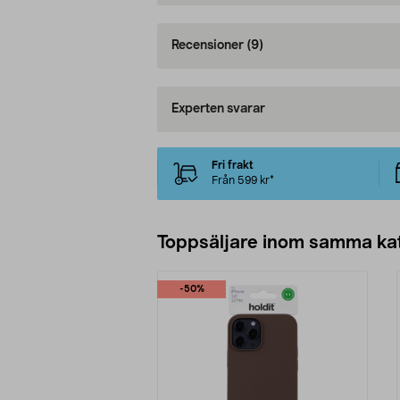
Recensioner
(9)
Experten svarar
Fri frakt
Från 599 kr*
Toppsäljare inom samma ka
-50%