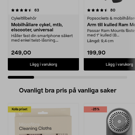
4.5 av 5 stjärnor
recensioner
4.5 av 5 stjärnor
recensione
63
80
Cykeltillbehör
Popsockets & mobilhållar
Mobilhållare cykel, mtb,
Arm till kulled Ram M
elscooter, universal
Passar Ram Mounts fäst
med 1" kulled (B...
Håller fast din smartphone säkert
med enkel twist-låsning.
Längd:
9,4 cm
Mobilhållare cykel, e...
249,00
199,90
Lägg i varukorg
Lägg i varukorg
Ovanligt bra pris på vanliga saker
Kolla priset
-25%