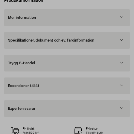
Produktinformation
Mer information
Specifikationer, dokument och ev. faroinformation
Trygg E-Handel
Recensioner
(414)
Experten svarar
Fri frakt
Fri retur
Från 599 kr*
Till valfri butik