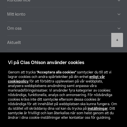
Kundservice
Mitt konto
Om oss
Product
+
Aktuellt
quantity
Våra bolag
Vi på Clas Ohlson använder cookies
Hitta butik
Genom att trycka
”Acceptera alla cookies”
samtycker du till att vi
lagrar cookies och andra spårtekniker på din enhet
enligt vår
cookiepolicy
för att förbättra upplevelsen på vår webbplats,
SE
NO
FI
analysera webbplatsens användning samt anpassa våra
marknadsföringsinsatser. Vi använder fyra kategorier av cookies:
nödvändiga, funktionella, analys och annonsering. För nödvändiga
cookies krävs inte ditt samtycke eftersom dessa cookies är
nödvändiga för att innehållet på webbplatsen ska kunna fungera. Om
du istället vill skräddarsy dina val kan du trycka på
inställningar
. Ditt
samtycke är frivilligt och kan återkallas när som helst genom att du
ändrar i dina cookie-inställningar eller kontaktar oss för guidning.
Köpvillkor
Privacy statement
Klubbvillkor
För företag