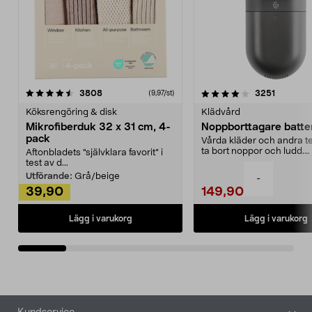
4.0av 5 stjärnor
recensioner
4.5av 5 stjärnor
recensio
3808
3251
(9,97/st)
Köksrengöring & disk
Klädvård
Mikrofiberduk 32 x 31 cm, 4-
Noppborttagare batter
pack
Vårda kläder och andra tex
ta bort noppor och ludd.
Aftonbladets "självklara favorit” i
Noppborttagaren fräs...
test av d...
Utförande:
Grå/beige
-
39,90
149,90
Lägg i varukorg
Lägg i varukorg
Sidfot