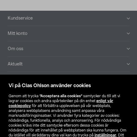
Sidfot
Kundservice
Mitt konto
Om oss
Aktuellt
Våra bolag
Vi på Clas Ohlson använder cookies
Hitta butik
Genom att trycka
”Acceptera alla cookies”
samtycker du till att vi
lagrar cookies och andra spårtekniker på din enhet
enligt vår
cookiepolicy
för att förbättra upplevelsen på vår webbplats,
SE
NO
FI
analysera webbplatsens användning samt anpassa våra
marknadsföringsinsatser. Vi använder fyra kategorier av cookies:
nödvändiga, funktionella, analys och annonsering. För nödvändiga
cookies krävs inte ditt samtycke eftersom dessa cookies är
nödvändiga för att innehållet på webbplatsen ska kunna fungera. Om
du istället vill skräddarsy dina val kan du trycka på
inställningar
. Ditt