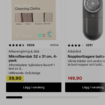
4.0av 5 stjärnor
recensioner
4.5av 5 stjärnor
recensio
3808
3251
(9,97/st)
Köksrengöring & disk
Klädvård
Mikrofiberduk 32 x 31 cm, 4-
Noppborttagare batter
pack
Vårda kläder och andra tex
ta bort noppor och ludd.
Aftonbladets "självklara favorit” i
Noppborttagaren fräs...
test av d...
Utförande:
Grå/beige
39,90
149,90
Lägg i varukorg
Lägg i varukorg