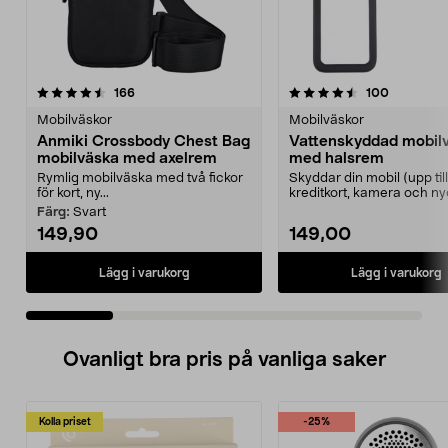
4.5 av 5 stjärnor
recensioner
4.5 av 5 stjärnor
recension
166
100
Mobilväskor
Mobilväskor
Anmiki Crossbody Chest Bag
Vattenskyddad mobil
mobilväska med axelrem
med halsrem
Rymlig mobilväska med två fickor
Skyddar din mobil (upp till 
för kort, ny...
kreditkort, kamera och ny
från vatten...
Färg:
Svart
149,90
149,00
Lägg i varukorg
Lägg i varukorg
Ovanligt bra pris på vanliga saker
Kolla priset
-25%