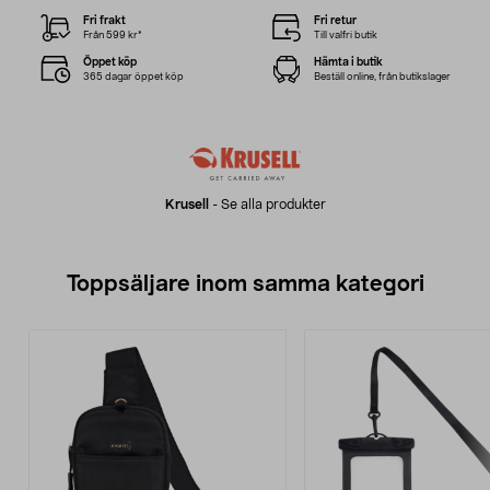
Fri frakt
Fri retur
Från 599 kr*
Till valfri butik
Öppet köp
Hämta i butik
365 dagar öppet köp
Beställ online, från butikslager
Krusell
-
Se alla produkter
Toppsäljare inom samma kategori