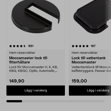
5.0av 5 stjärnor
recensioner
5.0av 5 stjärnor
recensione
951
167
Hem reservdelar
Hem reservdelar
Moccamaster lock till
Lock till vattentank
filterhållare
Moccamaster
Lock för Moccamaster H, K, KB,
Vattentanklock till Mocc
KBG, KBGC, Optio, Automatic,
kaffebryggare. Passar do
Automatic S, Manual ...
modeller, bl.a....
149,90
159,00
Lägg i varukorg
Lägg i varukorg