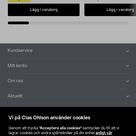
Lägg i varukorg
Lägg i varukorg
Sidfot
Kundservice
Mitt konto
Om oss
Aktuellt
Våra bolag
Vi på Clas Ohlson använder cookies
Hitta butik
Genom att trycka
”Acceptera alla cookies”
samtycker du till att vi
lagrar cookies och andra spårtekniker på din enhet
enligt vår