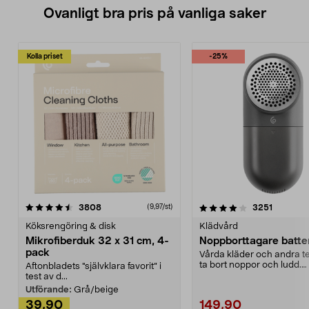
Ovanligt bra pris på vanliga saker
Kolla priset
-25%
4.0av 5 stjärnor
recensioner
4.5av 5 stjärnor
recensio
3808
3251
(9,97/st)
Köksrengöring & disk
Klädvård
Mikrofiberduk 32 x 31 cm, 4-
Noppborttagare batter
pack
Vårda kläder och andra tex
ta bort noppor och ludd.
Aftonbladets "självklara favorit” i
Noppborttagaren fräs...
test av d...
Utförande:
Grå/beige
39,90
149,90