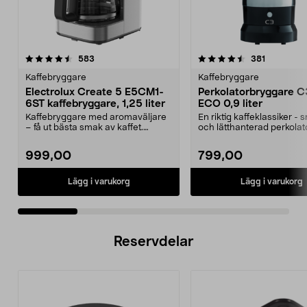
4.5 av 5 stjärnor
recensioner
4.0 av 5 stjärnor
recensione
583
381
Kaffebryggare
Kaffebryggare
Electrolux Create 5 E5CM1-
Perkolatorbryggare C
6ST kaffebryggare, 1,25 liter
ECO 0,9 liter
Kaffebryggare med aromaväljare
En riktig kaffeklassiker - 
– få ut bästa smak av kaffet.
och lätthanterad perkolato
Electrolux Create 5...
dig som gilla...
999,00
799,00
Lägg i varukorg
Lägg i varukorg
Reservdelar