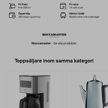
Fri frakt
Fri retur
Från 599 kr*
Till valfri butik
Öppet köp
Hämta i butik
365 dagar öppet köp
Beställ online, från butikslager
Moccamaster
-
Se alla produkter
Toppsäljare inom samma kategori