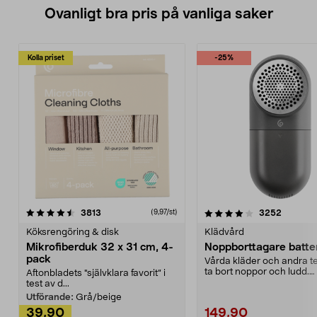
Ovanligt bra pris på vanliga saker
Kolla priset
-25%
4.0av 5 stjärnor
recensioner
4.5av 5 stjärnor
recensio
3813
3252
(9,97/st)
Köksrengöring & disk
Klädvård
Mikrofiberduk 32 x 31 cm, 4-
Noppborttagare batter
pack
Vårda kläder och andra tex
ta bort noppor och ludd.
Aftonbladets "självklara favorit” i
Noppborttagaren fräs...
test av d...
Utförande:
Grå/beige
39,90
149,90