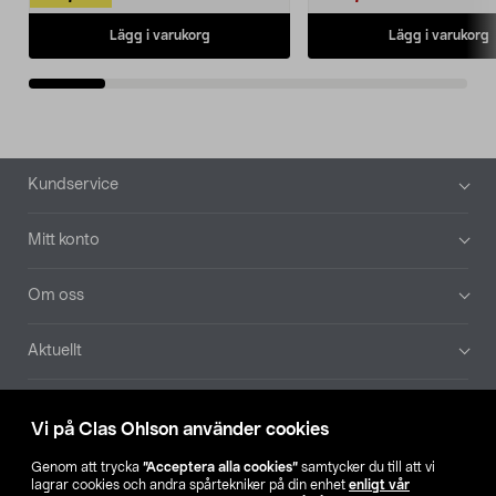
Lägg i varukorg
Lägg i varukorg
Sidfot
Kundservice
Mitt konto
Om oss
Aktuellt
Våra bolag
Vi på Clas Ohlson använder cookies
Hitta butik
Genom att trycka
”Acceptera alla cookies”
samtycker du till att vi
lagrar cookies och andra spårtekniker på din enhet
enligt vår