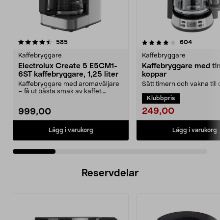
4.0 av 5 stjärnor
recensioner
4.5 av 5 stjärnor
recension
585
604
Kaffebryggare
Kaffebryggare
Electrolux Create 5 E5CM1-
Kaffebryggare med tim
6ST kaffebryggare, 1,25 liter
koppar
Kaffebryggare med aromaväljare
Sätt timern och vakna till
– få ut bästa smak av kaffet.
nybryggt kaffe. Kaffebryg
Klubbpris
Electrolux Create 5...
10 koppar...
249,00
999,00
Lägg i varukorg
Lägg i varukorg
Reservdelar