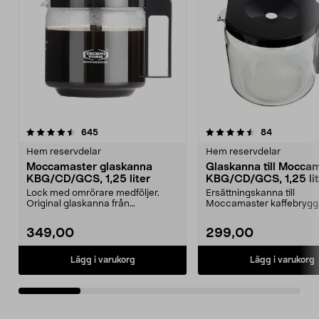
4.5av 5 stjärnor
recensioner
5.0av 5 stjärnor
recensione
645
84
Hem reservdelar
Hem reservdelar
Moccamaster glaskanna
Glaskanna till Mocca
KBG/CD/GCS, 1,25 liter
KBG/CD/GCS, 1,25 lit
Lock med omrörare medföljer.
Ersättningskanna till
Original glaskanna från
Moccamaster kaffebrygg
Moccamaster. Förläng livet ...
Kannan rymmer 1,25 liter 
349,00
299,00
Lägg i varukorg
Lägg i varukorg