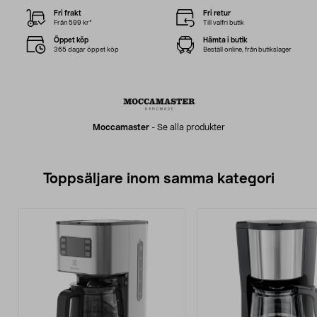
Fri frakt
Fri retur
Från 599 kr*
Till valfri butik
Öppet köp
Hämta i butik
365 dagar öppet köp
Beställ online, från butikslager
Moccamaster
-
Se alla produkter
Toppsäljare inom samma kategori