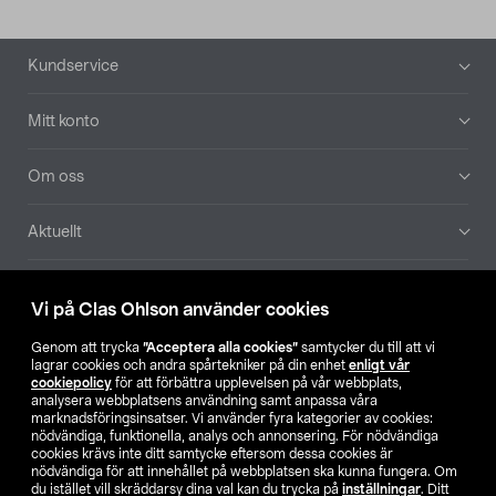
Sidfot
Kundservice
Mitt konto
Om oss
Aktuellt
Våra bolag
Vi på Clas Ohlson använder cookies
Hitta butik
Genom att trycka
”Acceptera alla cookies”
samtycker du till att vi
lagrar cookies och andra spårtekniker på din enhet
enligt vår
cookiepolicy
för att förbättra upplevelsen på vår webbplats,
SE
NO
FI
analysera webbplatsens användning samt anpassa våra
marknadsföringsinsatser. Vi använder fyra kategorier av cookies:
nödvändiga, funktionella, analys och annonsering. För nödvändiga
cookies krävs inte ditt samtycke eftersom dessa cookies är
nödvändiga för att innehållet på webbplatsen ska kunna fungera. Om
du istället vill skräddarsy dina val kan du trycka på
inställningar
. Ditt