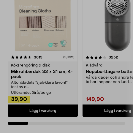
4.0av 5 stjärnor
recensioner
4.5av 5 stjärnor
recensio
3813
3252
(9,97/st)
Köksrengöring & disk
Klädvård
Mikrofiberduk 32 x 31 cm, 4-
Noppborttagare batter
pack
Vårda kläder och andra tex
ta bort noppor och ludd.
Aftonbladets "självklara favorit” i
Noppborttagaren fräs...
test av d...
Utförande:
Grå/beige
39,90
149,90
Lägg i varukorg
Lägg i varukorg