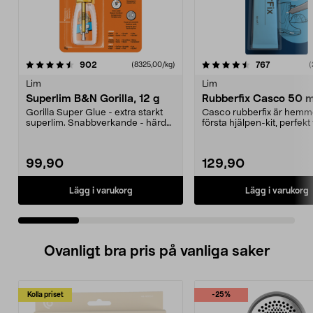
4.5 av 5 stjärnor
recensioner
4.5 av 5 stjärnor
recensione
902
767
(8325,00/kg)
(
Lim
Lim
Superlim B&N Gorilla, 12 g
Rubberfix Casco 50 m
Gorilla Super Glue - extra starkt
Casco rubberfix är hemm
superlim. Snabbverkande - härdar
första hjälpen-kit, perfekt 
på 10-45 seku...
reparation, skydd och...
99,90
129,90
Lägg i varukorg
Lägg i varukorg
Ovanligt bra pris på vanliga saker
Kolla priset
-25%