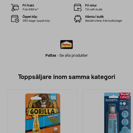
Fri frakt
Fri retur
Från 599 kr*
Till valfri butik
Öppet köp
Hämta i butik
365 dagar öppet köp
Beställ online, från butikslager
Pattex
-
Se alla produkter
Toppsäljare inom samma kategori