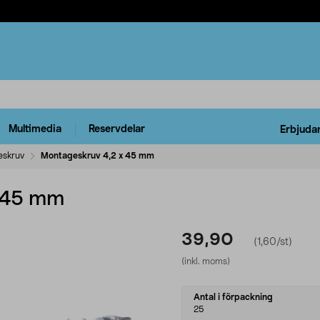
Multimedia
Reservdelar
Erbjuda
eskruv
Montageskruv 4,2 x 45 mm
 45 mm
39,90
(1,60/st)
(inkl. moms)
Select
Antal i förpackning
variant
25