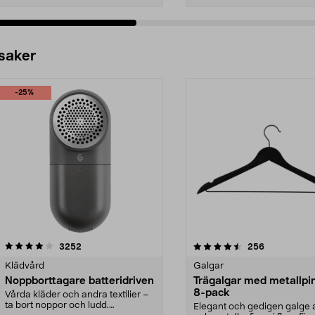
 saker
-25%
4.5av 5 stjärnor
recensioner
4.0av 5 stjärnor
recensioner
3252
256
Klädvård
Galgar
Noppborttagare batteridriven
Trägalgar med metallpi
8-pack
Vårda kläder och andra textilier –
ta bort noppor och ludd.
Elegant och gedigen galge a