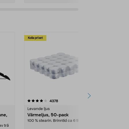
Kolla priset
Multibuy
4.5av 5 stjärnor
recensioner
4.5
4378
2
Levande ljus
Rengöringsm
nne,
Värmeljus, 50-pack
Bikarbonat
100 % stearin. Brinntid ca 6 tim.
Ett allsidigt 
städning och 
v trä