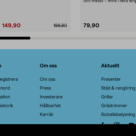
Noppborttagaren fräs...
och metall – finns i flera färg
Galge med sv...
149,90
79,90
199,90
Lägg i varukorg
Lägg i varukorg
o
Om oss
Aktuellt
egistrera
Om oss
Presenter
enord
Press
Städ & rengöring
ation
Investerare
Grillar
istorik
Hållbarhet
Grästrimmer
Karriär
Solcellsbelysning