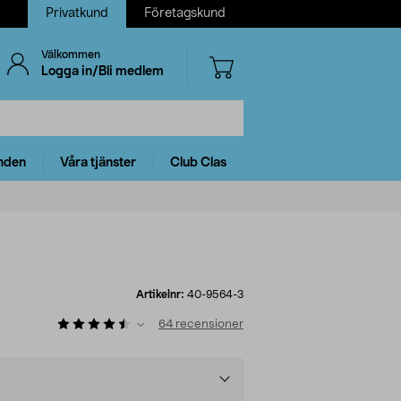
Privatkund
Företagskund
Välkommen
Logga in/Bli medlem
nden
Våra tjänster
Club Clas
Artikelnr:
40-9564-3
64
recensioner