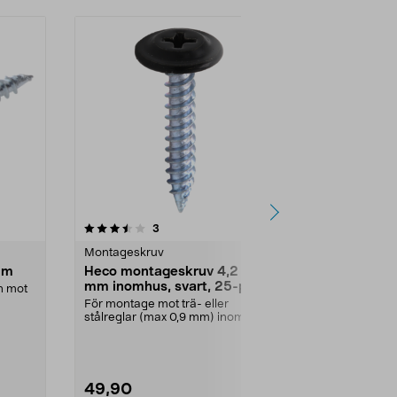
4.5 av 5 stjärnor
recensioner
4.5
3
2
Montageskruv
Montageskru
mm
Heco montageskruv 4,2 x 25
Montagesk
mm inomhus, svart, 25-pack
n mot
För montage o
trä- eller s...
För montage mot trä- eller
stålreglar (max 0,9 mm) inomhus.
Heco montageskruv – ...
49,90
69,90