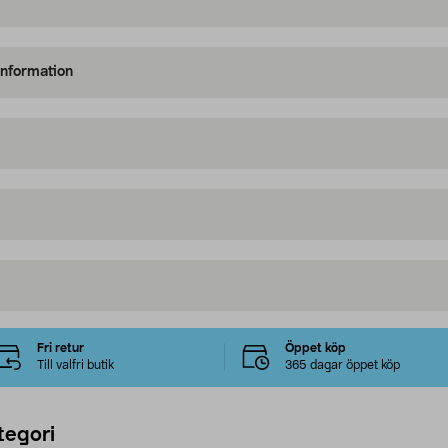
information
Fri retur
Öppet köp
Till valfri butik
365 dagar öppet köp
tegori