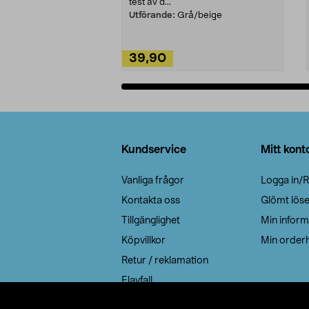
test av d...
Utförande:
Grå/beige
39,90
Lägg i varukorg
Sidfot
Kundservice
Mitt kont
Vanliga frågor
Logga in/R
Kontakta oss
Glömt lös
Tillgänglighet
Min inform
Köpvillkor
Min orderh
Retur / reklamation
Elavfall
Cookie policy