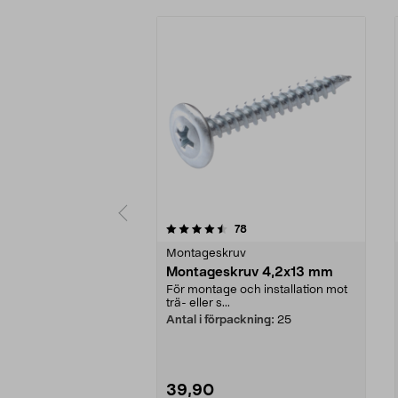
5 av 5 stjärnor
4.5 av 5 stjärnor
recensioner
78
Montageskruv
Montageskruv 4,2x13 mm
För montage och installation mot
trä- eller s...
Antal i förpackning:
25
39,90