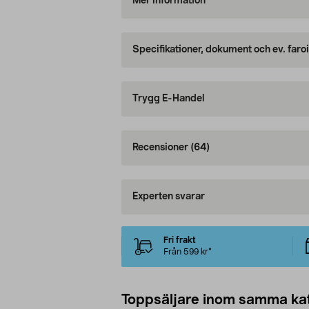
Mer information
Specifikationer, dokument och ev. faro
Trygg E-Handel
Recensioner
(64)
Experten svarar
Fri frakt
Från 599 kr*
Toppsäljare inom samma ka