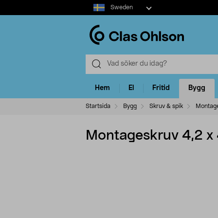
Select
Sweden
market
Hem
El
Fritid
Bygg
Startsida
Bygg
Skruv & spik
Montag
Montageskruv 4,2 x