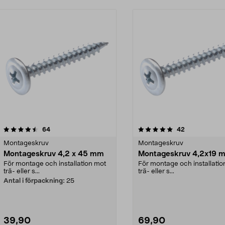
5.0 av 5 stjärnor
recensioner
3.5 av 5 stjärnor
recensioner
64
42
Montageskruv
Montageskruv
Montageskruv 4,2 x 45 mm
Montageskruv 4,2x19 
För montage och installation mot
För montage och installatio
trä- eller s...
trä- eller s...
Antal i förpackning:
25
39,90
69,90