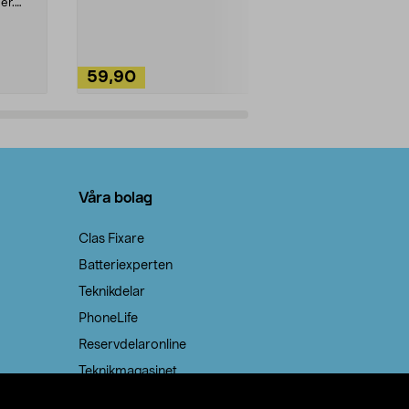
ute. Städa med
er.
59,90
49,90
Lägg i varukorg
Lägg
Våra bolag
Clas Fixare
Batteriexperten
Teknikdelar
PhoneLife
Reservdelaronline
Teknikmagasinet