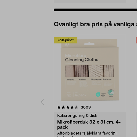
Ovanligt bra pris på vanliga
Kolla priset
5av 5 stjärnor
4.0av 5 stjärnor
recensioner
3809
Köksrengöring & disk
Mikrofiberduk 32 x 31 cm, 4-
pack
Aftonbladets "självklara favorit” i