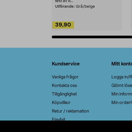
test av d...
Utförande:
Grå/beige
39,90
Lägg i varukorg
Sidfot
Kundservice
Mitt kont
Vanliga frågor
Logga in/R
Kontakta oss
Glömt lös
Tillgänglighet
Min inform
Köpvillkor
Min orderh
Retur / reklamation
Elavfall
Cookie policy