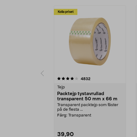
Kolla priset
0 av 5 stjärnor
4.5 av 5 stjärnor
recensioner
4832
Tejp
Packtejp tystavrullad
transparent 50 mm x 66 m
Transparent packtejp som fäster
på de flesta ...
Färg:
Transparent
39,90