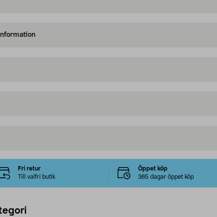
information
Fri retur
Öppet köp
Till valfri butik
365 dagar öppet köp
tegori