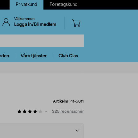
Privatkund
Företagskund
Välkommen
Logga in/Bli medlem
nden
Våra tjänster
Club Clas
Artikelnr:
41-5011
325
recensioner