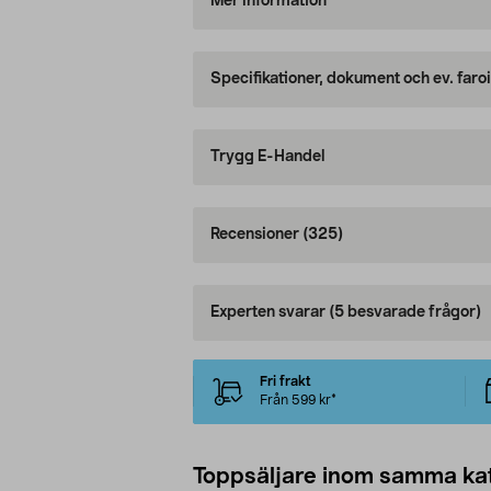
Mer information
Specifikationer, dokument och ev. faro
Trygg E-Handel
Recensioner
(325)
Experten svarar
(5 besvarade frågor)
Fri frakt
Från 599 kr*
Toppsäljare inom samma ka