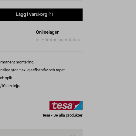
Lägg i varukorg
(1)
Onlinelager
Hämtar lagerstatus...
permanent montering.
iga ytor, t.ex. glasfiberväv och tapet.
ch spik.
g/10 cm tejp.
Tesa
-
Se alla produkter