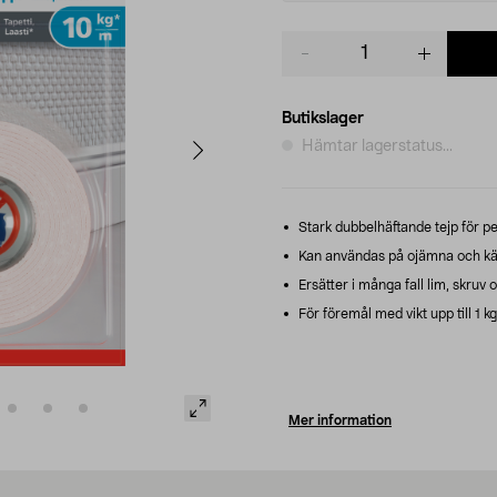
Product
quantity
Butikslager
Hämtar lagerstatus...
Stark dubbelhäftande tejp för 
Kan användas på ojämna och känsl
Ersätter i många fall lim, skruv o
För föremål med vikt upp till 1 k
Mer information