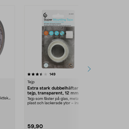
4.0 av 5 stjärnor
recensioner
4.0
149
1
Tejp
Maskering & 
Extra stark dubbelhäftande
Maskeringst
tejp, transparent, 12 mm x
1-pack
2,5 m
ktisk
Tejp som fäster på glas, metall,
Klassisk mask
plast och lackerade ytor – inne
inomhusbruk. 
och ute. Extra ...
59,90
29,90