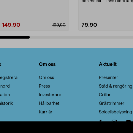
Noppborttagaren fräs...
och metall – finns i flera färg
Galge med sv...
149,90
79,90
199,90
Lägg i varukorg
Lägg i varukorg
o
Om oss
Aktuellt
egistrera
Om oss
Presenter
enord
Press
Städ & rengöring
ation
Investerare
Grillar
istorik
Hållbarhet
Grästrimmer
Karriär
Solcellsbelysning