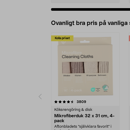
Ovanligt bra pris på vanliga
Kolla priset
5av 5 stjärnor
4.0av 5 stjärnor
recensioner
3809
Köksrengöring & disk
Mikrofiberduk 32 x 31 cm, 4-
pack
Aftonbladets "självklara favorit” i