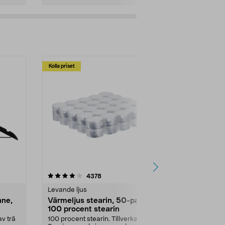
Kolla priset
Multibuy
4.5av 5 stjärnor
recensioner
4.5
4378
2
Levande ljus
Rengöringsm
nne,
Värmeljus stearin, 50-pack,
Bikarbonat
100 procent stearin
Ett allsidigt 
städning och 
v trä
100 procent stearin. Tillverkade i