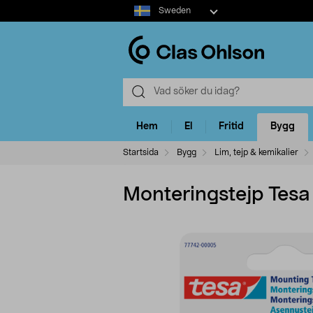
Select
Sweden
market
Hem
El
Fritid
Bygg
Startsida
Bygg
Lim, tejp & kemikalier
Monteringstejp Tesa