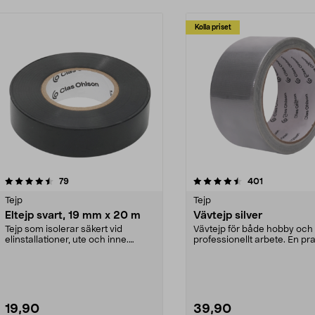
Kolla priset
4.5 av 5 stjärnor
recensioner
3.5 av 5 stjärnor
recensioner
79
401
Tejp
Tejp
Eltejp svart, 19 mm x 20 m
Vävtejp silver
Tejp som isolerar säkert vid
Vävtejp för både hobby och
elinstallationer, ute och inne.
professionellt arbete. En pra
Klassisk eltejp för...
tejp som fixar det...
19,90
39,90