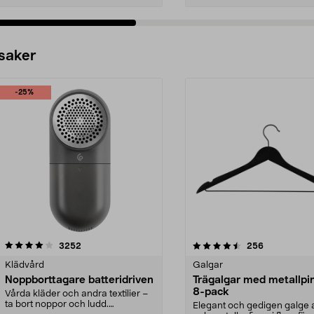
 saker
-25%
4.5av 5 stjärnor
recensioner
4.0av 5 stjärnor
recensioner
3252
256
Klädvård
Galgar
Noppborttagare batteridriven
Trägalgar med metallpi
8-pack
Vårda kläder och andra textilier –
ta bort noppor och ludd.
Elegant och gedigen galge a