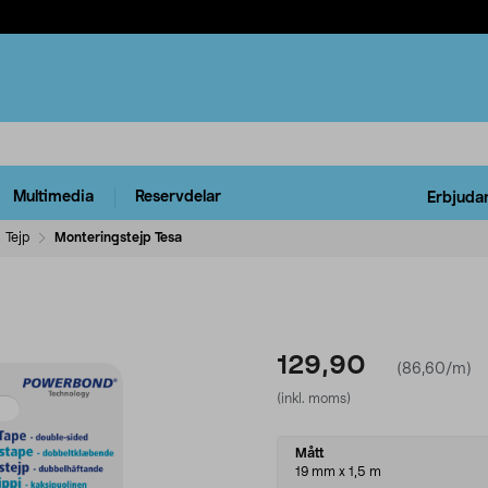
Multimedia
Reservdelar
Erbjuda
Tejp
Monteringstejp Tesa
129,90
(86,60/m)
(inkl. moms)
Select
Mått
variant
19 mm x 1,5 m