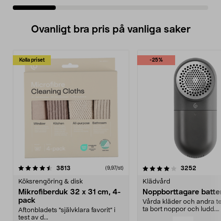
Ovanligt bra pris på vanliga saker
Kolla priset
-25%
4.0av 5 stjärnor
recensioner
4.5av 5 stjärnor
recensio
3813
3252
(9,97/st)
Köksrengöring & disk
Klädvård
Mikrofiberduk 32 x 31 cm, 4-
Noppborttagare batter
pack
Vårda kläder och andra tex
ta bort noppor och ludd.
Aftonbladets "självklara favorit” i
Noppborttagaren fräs...
test av d...