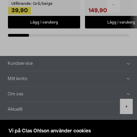
Utförande:
Grå/beige
-
39,90
149,90
Lägg i varukorg
Lägg i varukorg
Sidfot
Kundservice
Mitt konto
Om oss
Product
+
Aktuellt
quantity
Våra bolag
Vi på Clas Ohlson använder cookies