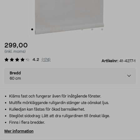
299,00
(inkl. moms)
4.2
(
174
)
Artikelnr:
41-4277-1
Select
Bredd
variant
60 cm
Kläms fast och fungerar även för inåtgående fönster.
Multifix mörkläggande rullgardin stänger ute oönskat ljus.
Kulkedjan kan fästas för ökad barnsäkerhet.
Steglöst sidodrag: Lätt att dra rullgardinen till önskat läge.
Finns i flera bredder.
Mer information