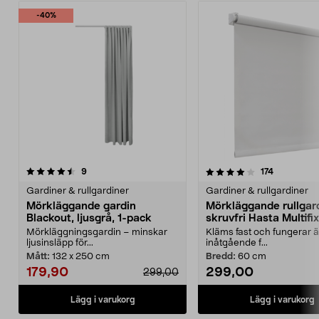
-40%
4.0 av 5 stjärnor
recensioner
3.5 av 5 stjärnor
recensione
9
174
Gardiner & rullgardiner
Gardiner & rullgardiner
Mörkläggande gardin
Mörkläggande rullgar
Blackout, ljusgrå, 1-pack
skruvfri Hasta Multifix,
Mörkläggningsgardin – minskar
Kläms fast och fungerar ä
ljusinsläpp för...
inåtgående f...
Mått:
132 x 250 cm
Bredd:
60 cm
179,90
299,00
299,00
Lägg i varukorg
Lägg i varukorg