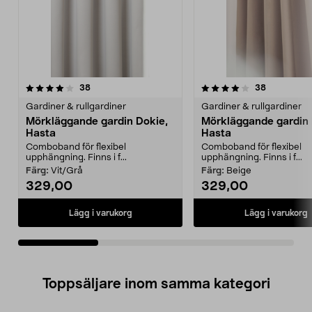
4.0av 5 stjärnor
recensioner
4.0av 5 stjärnor
recensione
38
38
Gardiner & rullgardiner
Gardiner & rullgardiner
Mörkläggande gardin Dokie,
Mörkläggande gardin 
Hasta
Hasta
Comboband för flexibel
Comboband för flexibel
upphängning. Finns i f...
upphängning. Finns i f...
Färg:
Vit/Grå
Färg:
Beige
329,00
329,00
Lägg i varukorg
Lägg i varukorg
Toppsäljare inom samma kategori