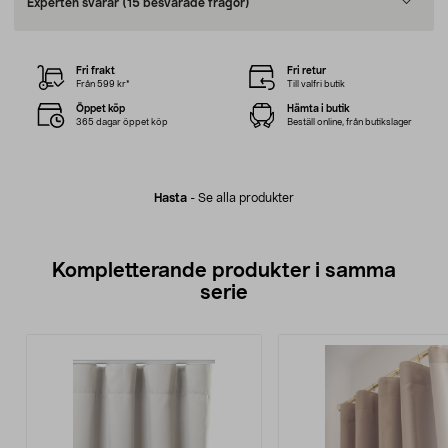
Experten svarar
(15 besvarade frågor)
Fri frakt
Fri retur
Från 599 kr*
Till valfri butik
Öppet köp
Hämta i butik
365 dagar öppet köp
Beställ online, från butikslager
Hasta
-
Se alla produkter
Kompletterande produkter i samma
serie