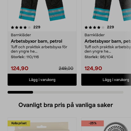
4.0 av 5 stjärnor
recensioner
4.0 av 5 stjärnor
recension
229
229
Barnkläder
Barnkläder
Arbetsbyxor barn, petrol
Arbetsbyxor barn, pet
Tuff och praktisk arbetsbyxa för
Tuff och praktisk arbetsby
den yngre he...
den yngre he...
Storlek:
110/116
Storlek:
98/104
124,90
124,90
249,00
Lägg i varukorg
Lägg i varukorg
Ovanligt bra pris på vanliga saker
Kolla priset
-25%