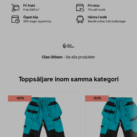
Fri frakt
Fri retur
Från 599 kr*
Till valfri butik
Öppet köp
Hämta i butik
365 dagar öppet köp
Beställ online, från butikslager
Clas Ohlson
-
Se alla produkter
Toppsäljare inom samma kategori
-50%
-50%