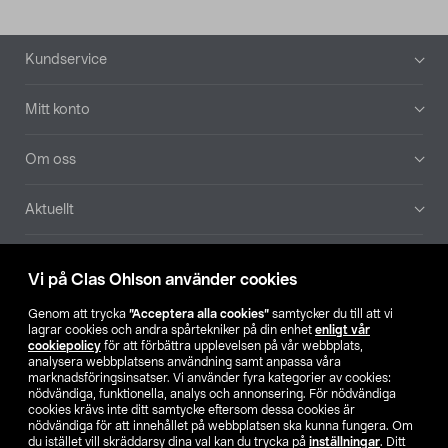
Sidfot
Kundservice
Mitt konto
Om oss
Aktuellt
Våra bolag
Vi på Clas Ohlson använder cookies
Hitta butik
Genom att trycka
”Acceptera alla cookies”
samtycker du till att vi
lagrar cookies och andra spårtekniker på din enhet
enligt vår
cookiepolicy
för att förbättra upplevelsen på vår webbplats,
SE
NO
FI
analysera webbplatsens användning samt anpassa våra
marknadsföringsinsatser. Vi använder fyra kategorier av cookies:
nödvändiga, funktionella, analys och annonsering. För nödvändiga
cookies krävs inte ditt samtycke eftersom dessa cookies är
nödvändiga för att innehållet på webbplatsen ska kunna fungera. Om
du istället vill skräddarsy dina val kan du trycka på
inställningar
. Ditt