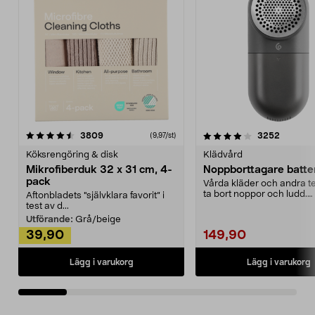
4.0av 5 stjärnor
recensioner
4.5av 5 stjärnor
recensio
3809
3252
(9,97/st)
Köksrengöring & disk
Klädvård
Mikrofiberduk 32 x 31 cm, 4-
Noppborttagare batter
pack
Vårda kläder och andra tex
ta bort noppor och ludd.
Aftonbladets "självklara favorit” i
Noppborttagaren fräs...
test av d...
Utförande:
Grå/beige
39,90
149,90
Lägg i varukorg
Lägg i varukorg