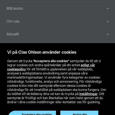
Mitt konto
Om oss
Aktuellt
Våra bolag
Vi på Clas Ohlson använder cookies
Hitta butik
Genom att trycka
”Acceptera alla cookies”
samtycker du till att vi
lagrar cookies och andra spårtekniker på din enhet
enligt vår
cookiepolicy
för att förbättra upplevelsen på vår webbplats,
SE
NO
FI
analysera webbplatsens användning samt anpassa våra
marknadsföringsinsatser. Vi använder fyra kategorier av cookies:
nödvändiga, funktionella, analys och annonsering. För nödvändiga
cookies krävs inte ditt samtycke eftersom dessa cookies är
nödvändiga för att innehållet på webbplatsen ska kunna fungera. Om
du istället vill skräddarsy dina val kan du trycka på
inställningar
. Ditt
samtycke är frivilligt och kan återkallas när som helst genom att du
ändrar i dina cookie-inställningar eller kontaktar oss för guidning.
Köpvillkor
Privacy statement
Klubbvillkor
För företag
Ändra till priser exklusive moms
Produkten har utgått
Acceptera alla cookies
Avvisa alla