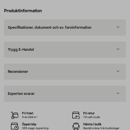
Produktinformation
Specifikationer, dokument och ev. faroinformation
Trygg E-Handel
Recensioner
Experten svarar
Fri frakt
Fri retur
Från 599 kr*
Till valfri butik
Öppet köp
Hämta i butik
365 dagar öppet köp
Beställ online, från butikslager