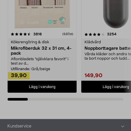
4.0av 5 stjärnor
recensioner
4.5av 5 stjärnor
recensio
3816
3254
(9,97/st)
Köksrengöring & disk
Klädvård
Mikrofiberduk 32 x 31 cm, 4-
Noppborttagare batter
pack
Vårda kläder och andra tex
ta bort noppor och ludd.
Aftonbladets "självklara favorit” i
Noppborttagaren fräs...
test av d...
Utförande:
Grå/beige
39,90
149,90
Lägg i varukorg
Lägg i varukorg
Sidfot
Kundservice