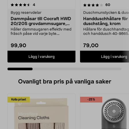
4.0 av 5 stjärnor
recensioner
4.0 av 5 stjärnor
recensione
4
60
Bygg reservdelar
Duschmunstycken & dus
Dammpåsar till Cocraft HWD
Handduschhållare fö
20/20S grovdammsugare,
duschstång, krom
5-pack
Håller dammsugaren effektiv med
Hållare för duschhandtag t
fräsch påse vid varje byte.
och handdusch 40-9865.
Dammsugarpåsar för C...
22 mm stång och ...
99,90
79,00
Lägg i varukorg
Lägg i varukorg
Ovanligt bra pris på vanliga saker
Kolla priset
-25%