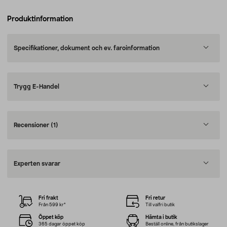
Produktinformation
Specifikationer, dokument och ev. faroinformation
Trygg E-Handel
Recensioner
(1)
Experten svarar
Fri frakt
Fri retur
Från 599 kr*
Till valfri butik
Öppet köp
Hämta i butik
365 dagar öppet köp
Beställ online, från butikslager