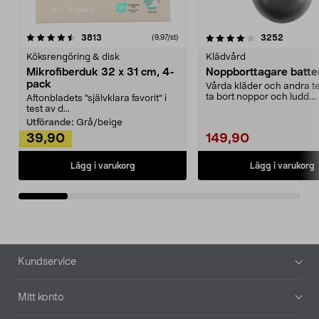
4.0av 5 stjärnor
recensioner
4.5av 5 stjärnor
recensio
3813
3252
(9,97/st)
Köksrengöring & disk
Klädvård
Mikrofiberduk 32 x 31 cm, 4-
Noppborttagare batter
pack
Vårda kläder och andra tex
ta bort noppor och ludd.
Aftonbladets "självklara favorit” i
Noppborttagaren fräs...
test av d...
Utförande:
Grå/beige
39,90
149,90
Lägg i varukorg
Lägg i varukorg
Sidfot
Kundservice
Mitt konto