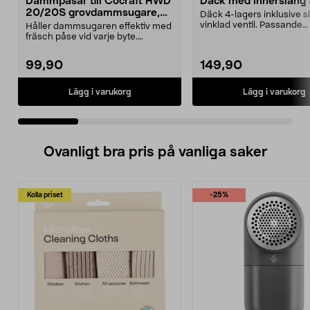
Dammpåsar till Cocraft HWD
Däck med innerslang
20/20S grovdammsugare,
Däck 4-lagers inklusive 
5-pack
vinklad ventil. Passande
Håller dammsugaren effektiv med
luftgummihjul i dimen...
fräsch påse vid varje byte.
Dammsugarpåsar för C...
99,90
149,90
Lägg i varukorg
Lägg i varukorg
Ovanligt bra pris på vanliga saker
Kolla priset
-25%