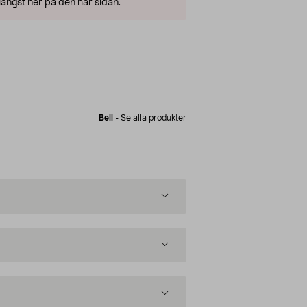
ängst ner på den här sidan.
Bell
-
Se alla produkter