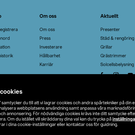
o
Om oss
Aktuellt
egistrera
Om oss
Presenter
enord
Press
Städ & rengöring
ation
Investerare
Grillar
istorik
Hållbarhet
Grästrimmer
Karriär
Solcellsbelysning
 cookies
”
samtycker du till att vi lagrar cookies och andra spårtekniker på din 
analysera webbplatsens användning samt anpassa våra marknadsförings
 och annonsering. För nödvändiga cookies krävs inte ditt samtycke ef
a. Om du istället vill skräddarsy dina val kan du trycka på
inställninga
r i dina cookie-inställningar eller kontaktar oss för guidning.
s Ohlson
Köpvillkor
Privacy statement
Klubbvillkor
H