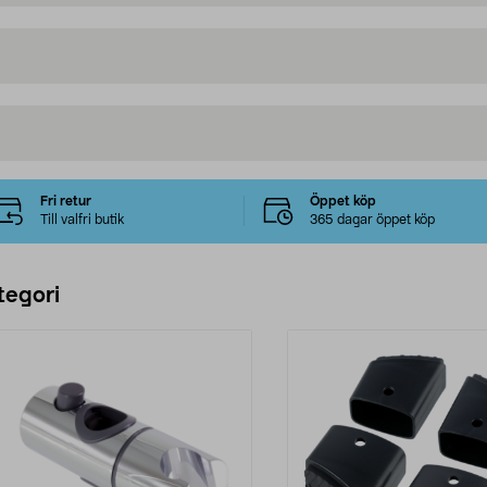
Fri retur
Öppet köp
Till valfri butik
365 dagar öppet köp
tegori