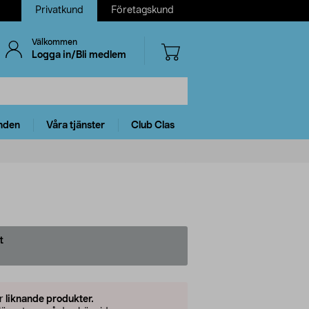
Privatkund
Företagskund
Välkommen
Logga in/Bli medlem
nden
Våra tjänster
Club Clas
t
er
liknande produkter.