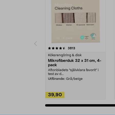
5av 5 stjärnor
4.0av 5 stjärnor
recensioner
3813
Köksrengöring & disk
Mikrofiberduk 32 x 31 cm, 4-
pack
Aftonbladets "självklara favorit” i
test av d...
Utförande:
Grå/beige
39,90
Lägg i varukorg