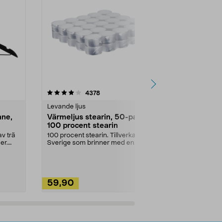
4.5av 5 stjärnor
recensioner
4.5
4378
2
Levande ljus
Rengöringsm
nne,
Värmeljus stearin, 50-pack,
Bikarbonat
100 procent stearin
Ett allsidigt 
städning och 
v trä
100 procent stearin. Tillverkade i
ute. Städa med
er.
Sverige som brinner med en
vacker och sotfri ...
59,90
49,90
Lägg i varukorg
Lägg