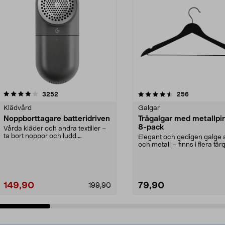
4.5av 5 stjärnor
recensioner
4.0av 5 stjärnor
recensioner
3252
256
Klädvård
Galgar
Noppborttagare batteridriven
Trägalgar med metallpi
8-pack
Vårda kläder och andra textilier –
ta bort noppor och ludd.
Elegant och gedigen galge a
Noppborttagaren fräs...
och metall – finns i flera färg
Galge med sv...
149,90
79,90
199,90
Lägg i varukorg
Lägg i varukorg