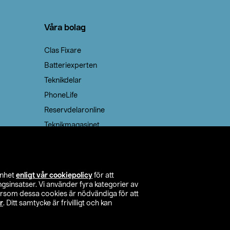
Våra bolag
Clas Fixare
Batteriexperten
Teknikdelar
PhoneLife
Reservdelaronline
Teknikmagasinet
enhet
enligt vår cookiepolicy
för att
insatser. Vi använder fyra kategorier av
tersom dessa cookies är nödvändiga för att
r
. Ditt samtycke är frivilligt och kan
itta butik