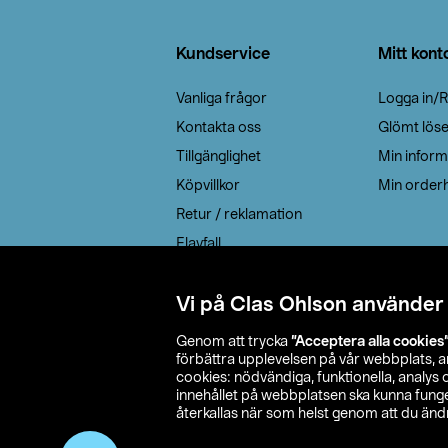
Sidfot
Kundservice
Mitt kont
Vanliga frågor
Logga in/R
Kontakta oss
Glömt lös
Tillgänglighet
Min inform
Köpvillkor
Min orderh
Retur / reklamation
Elavfall
Cookie policy
Leveransalternativ
Vi på Clas Ohlson använder
Genom att trycka
”Acceptera alla cookies
förbättra upplevelsen på vår webbplats, 
cookies: nödvändiga, funktionella, analys
innehållet på webbplatsen ska kunna funger
återkallas när som helst genom att du ändra
© 2026 Cla