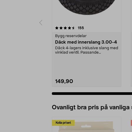
5 av 5 stjärnor
4.0 av 5 stjärnor
recensioner
155
Bygg reservdelar
Däck med innerslang 3.00-4
Däck 4-lagers inklusive slang med
vinklad ventil. Passande
luftgummihjul i dimen...
149,90
Ovanligt bra pris på vanliga
Kolla priset