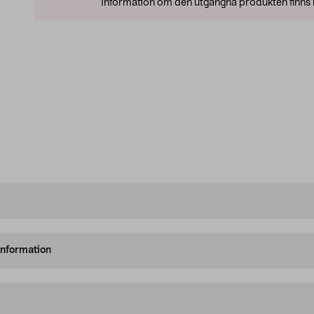
Information om den utgångna produkten finns l
information