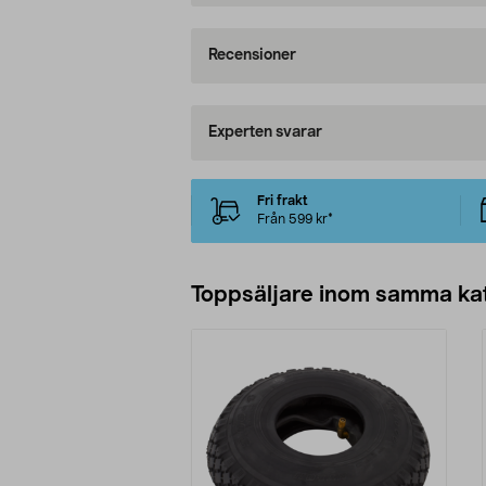
Recensioner
Experten svarar
Fri frakt
Från 599 kr*
Toppsäljare inom samma ka