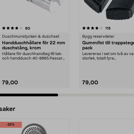
4.0 av 5 stjärnor
recensioner
4.5 av 5 stjärnor
recensioner
60
115
Duschmunstycken & duschset
Bygg reservdelar
Handduschhållare för 22 mm
Gummifot till trappsteg
duschstång, krom
pack
Hållare för duschhandtag till tak-
Levereras i set om två av va
och handdusch 40-9865.Passar
storlek, totalt fyra
22 mm stång och ...
stycken.Innermåtten på de t.
79,00
79,00
 saker
-25%