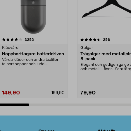
4.5av 5 stjärnor
recensioner
4.0av 5 stjärnor
recensioner
3252
256
Klädvård
Galgar
Noppborttagare batteridriven
Trägalgar med metallpi
8-pack
Vårda kläder och andra textilier –
ta bort noppor och ludd.
Elegant och gedigen galge a
Noppborttagaren fräs...
och metall – finns i flera färg
Galge med sv...
149,90
79,90
199,90
Lägg i varukorg
Lägg i varukorg