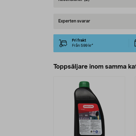
Experten svarar
Fri frakt
Från 599 kr*
Toppsäljare inom samma ka