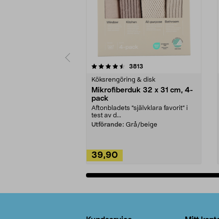
5av 5 stjärnor
4.0av 5 stjärnor
recensioner
3813
Köksrengöring & disk
Mikrofiberduk 32 x 31 cm, 4-
pack
Aftonbladets "självklara favorit” i
test av d...
Utförande:
Grå/beige
39,90
Lägg i varukorg
Sidfot