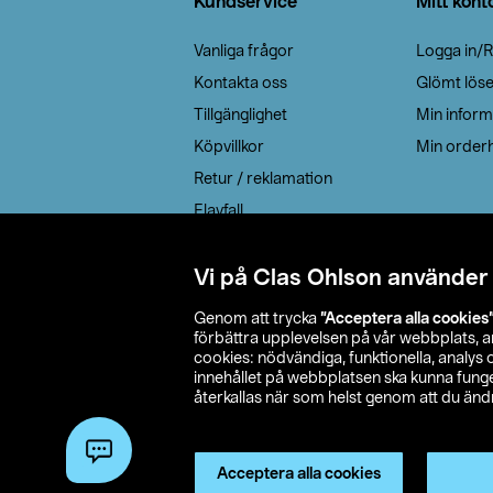
Kundservice
Mitt kont
Vanliga frågor
Logga in/R
Kontakta oss
Glömt lös
Tillgänglighet
Min inform
Köpvillkor
Min orderh
Retur / reklamation
Elavfall
Cookie policy
Leveransalternativ
Vi på Clas Ohlson använder
Genom att trycka
”Acceptera alla cookies
förbättra upplevelsen på vår webbplats, 
cookies: nödvändiga, funktionella, analys
innehållet på webbplatsen ska kunna funger
återkallas när som helst genom att du ändra
© 2026 Cla
Acceptera alla cookies