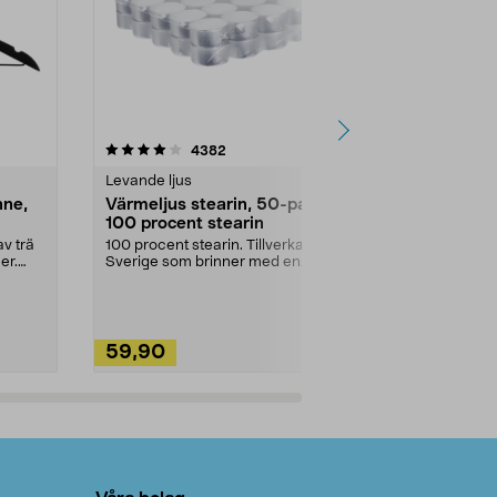
4.5av 5 stjärnor
recensioner
4.5
4382
2
Levande ljus
Rengöringsm
nne,
Värmeljus stearin, 50-pack,
Bikarbonat
100 procent stearin
Ett allsidigt 
städning och 
v trä
100 procent stearin. Tillverkade i
ute. Städa med
er.
Sverige som brinner med en
vacker och sotfri ...
59,90
49,90
Lägg i varukorg
Lägg