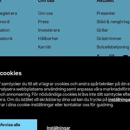
o
Om oss
Aktuellt
egistrera
Om oss
Presenter
enord
Press
Städ & rengöring
ation
Investerare
Grillar
istorik
Hållbarhet
Grästrimmer
Karriär
Solcellsbelysning
 cookies
”
samtycker du till att vi lagrar cookies och andra spårtekniker på din 
analysera webbplatsens användning samt anpassa våra marknadsförings
 och annonsering. För nödvändiga cookies krävs inte ditt samtycke ef
a. Om du istället vill skräddarsy dina val kan du trycka på
inställninga
r i dina cookie-inställningar eller kontaktar oss för guidning.
s Ohlson
Köpvillkor
Privacy statement
Klubbvillkor
H
Ändra till priser exklusive moms
Avvisa alla
Inställningar