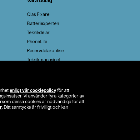
Våra bolag
Clas Fixare
Batteriexperten
Teknikdelar
PhoneLife
Reservdelaronline
Teknikmagasinet
enhet
enligt vår cookiepolicy
för att
insatser. Vi använder fyra kategorier av
tersom dessa cookies är nödvändiga för att
r
. Ditt samtycke är frivilligt och kan
itta butik