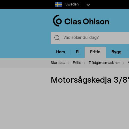
Select
Sweden
market
Hem
El
Fritid
Bygg
Startsida
Fritid
Trädgårdsmaskiner
Motorsågskedja 3/8"