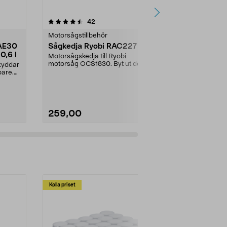
5.0 av 5 stjärnor
recensioner
5.0
42
2
Motorsågstillbehör
Motorsågstill
SAE30
Sågkedja Ryobi RAC227
Oregon 90
0,6 l
motorsågsk
Motorsågskedja till Ryobi
52 drivlänk
motorsåg OCS1830. Byt ut den
kyddar
Sågkedja med
slitna kedjan och såga lä...
pare.
skärtänder för
och bra prest
259,00
229,00
Kolla priset
Multibuy