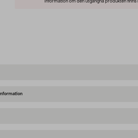
Information om den utgångna produkten finns l
information