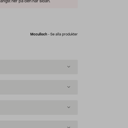
ängst ner på den här sidan.
Mcculloch
-
Se alla produkter