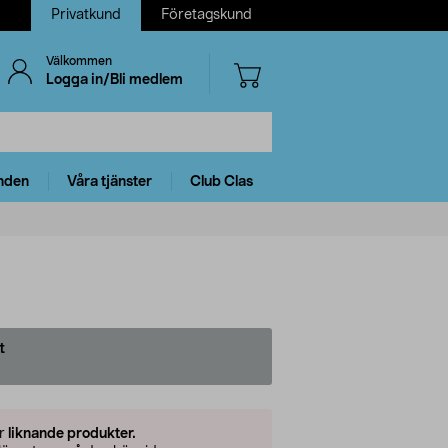
Privatkund
Företagskund
Välkommen
Logga in/Bli medlem
nden
Våra tjänster
Club Clas
t
er
liknande produkter.