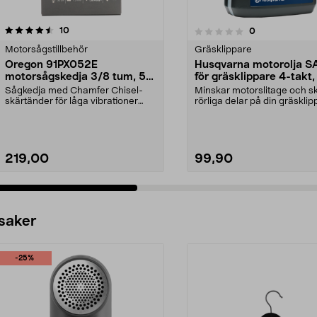
recensioner
4.5 av 5 stjärnor
10
recensioner
0
0.0 av 5 stjärnor
Motorsågstillbehör
Gräsklippare
Oregon 91PX052E
Husqvarna motorolja 
motorsågskedja 3/8 tum, 52
för gräsklippare 4-takt, 
drivlänkar
Sågkedja med Chamfer Chisel-
Minskar motorslitage och s
skärtänder för låga vibrationer
rörliga delar på din gräsklip
och bra prestanda. O...
Husqvarna SA...
219,00
99,90
 saker
-25%