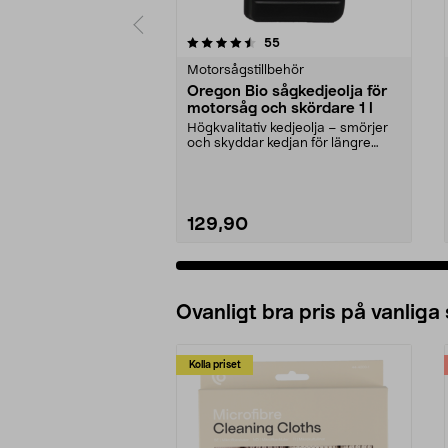
5 av 5 stjärnor
4.5 av 5 stjärnor
recensioner
55
Motorsågstillbehör
Oregon Bio sågkedjeolja för
motorsåg och skördare 1 l
Högkvalitativ kedjeolja – smörjer
och skyddar kedjan för längre
livslängd. Orego...
129,90
Ovanligt bra pris på vanliga
Kolla priset