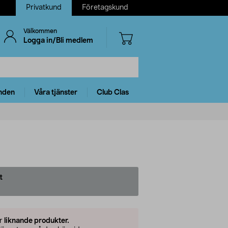
Privatkund
Företagskund
Välkommen
Logga in/Bli medlem
nden
Våra tjänster
Club Clas
t
er
liknande produkter.