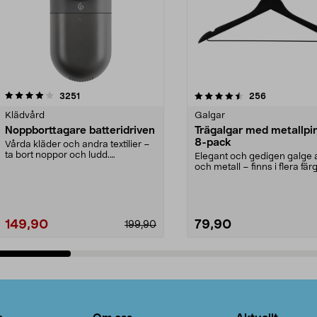
4.5av 5 stjärnor
recensioner
4.0av 5 stjärnor
recensioner
3251
256
Klädvård
Galgar
Noppborttagare batteridriven
Trägalgar med metallpi
8-pack
Vårda kläder och andra textilier –
ta bort noppor och ludd.
Elegant och gedigen galge a
Noppborttagaren fräs...
och metall – finns i flera färg
Galge med sv...
149,90
79,90
199,90
Lägg i varukorg
Lägg i varukorg