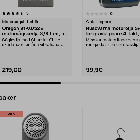
recensioner
4.5 av 5 stjärnor
9
recensioner
0
0.0 av 5 stjärnor
Motorsågstillbehör
Gräsklippare
Oregon 91PX052E
Husqvarna motorolja 
motorsågskedja 3/8 tum, 52
för gräsklippare 4-takt, 
drivlänkar
Sågkedja med Chamfer Chisel-
Minskar motorslitage och s
skärtänder för låga vibrationer
rörliga delar på din gräsklip
och bra prestanda. O...
Husqvarna SA...
219,00
99,90
 saker
-25%