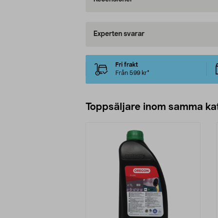
Experten svarar
Fri frakt
Från 599 kr*
Toppsäljare inom samma ka