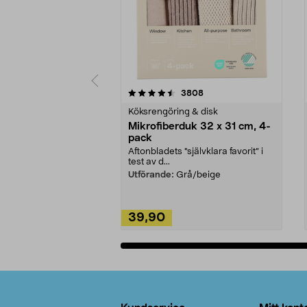
5av 5 stjärnor
4.0av 5 stjärnor
recensioner
3808
Köksrengöring & disk
Mikrofiberduk 32 x 31 cm, 4-
pack
Aftonbladets "självklara favorit” i
test av d...
Utförande:
Grå/beige
39,90
Lägg i varukorg
Sidfot