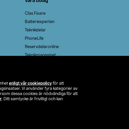
Våra bolag
Clas Fixare
Batteriexperten
Teknikdelar
PhoneLife
Reservdelaronline
Teknikmagasinet
enhet
enligt vår cookiepolicy
för att
insatser. Vi använder fyra kategorier av
tersom dessa cookies är nödvändiga för att
r
. Ditt samtycke är frivilligt och kan
itta butik