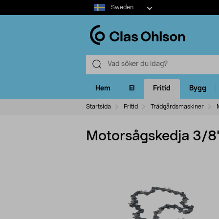
Select
Sweden
market
Hem
El
Fritid
Bygg
Startsida
Fritid
Trädgårdsmaskiner
Motorsågskedja 3/8"