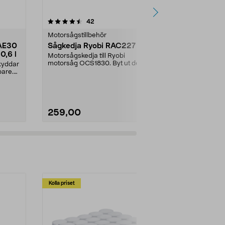
5.0 av 5 stjärnor
recensioner
5.0
42
2
Motorsågstillbehör
Motorsågstill
SAE30
Sågkedja Ryobi RAC227
Husqvarna 
0,6 l
med visir o
Motorsågskedja till Ryobi
motorsåg OCS1830. Byt ut den
kyddar
Klassisk skyd
slitna kedjan och såga lä...
pare.
trädgård och
Classic hjälm 
259,00
629,00
Kolla priset
Multibuy