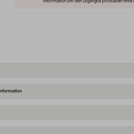
Information om den utgångna produkten finns l
information