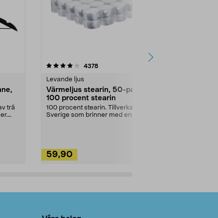
4.5av 5 stjärnor
recensioner
4.5
4378
2
Levande ljus
Rengöringsm
nne,
Värmeljus stearin, 50-pack,
Bikarbonat
100 procent stearin
Ett allsidigt 
städning och 
v trä
100 procent stearin. Tillverkade i
ute. Städa med
er.
Sverige som brinner med en
vacker och sotfri ...
59,90
49,90
Lägg i varukorg
Lägg