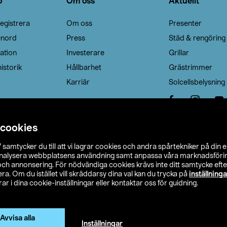
o
Om oss
Aktuellt
egistrera
Om oss
Presenter
enord
Press
Städ & rengöring
ation
Investerare
Grillar
istorik
Hållbarhet
Grästrimmer
Karriär
Solcellsbelysning
 cookies
”
samtycker du till att vi lagrar cookies och andra spårtekniker på din 
analysera webbplatsens användning samt anpassa våra marknadsförings
 och annonsering. För nödvändiga cookies krävs inte ditt samtycke ef
a. Om du istället vill skräddarsy dina val kan du trycka på
inställninga
r i dina cookie-inställningar eller kontaktar oss för guidning.
s Ohlson
Köpvillkor
Privacy statement
Klubbvillkor
H
Ändra till priser exklusive moms
Avvisa alla
Inställningar