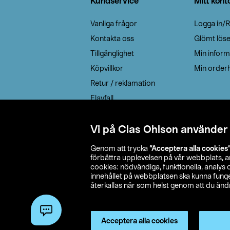
Kundservice
Mitt kont
Vanliga frågor
Logga in/R
Kontakta oss
Glömt lös
Tillgänglighet
Min inform
Köpvillkor
Min orderh
Retur / reklamation
Elavfall
Cookie policy
Leveransalternativ
Vi på Clas Ohlson använder
Genom att trycka
”Acceptera alla cookies
förbättra upplevelsen på vår webbplats, 
cookies: nödvändiga, funktionella, analys
innehållet på webbplatsen ska kunna funger
återkallas när som helst genom att du ändra
© 2026 Cla
Acceptera alla cookies