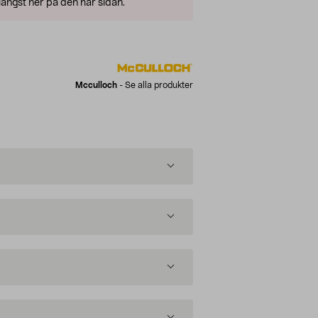
ängst ner på den här sidan.
Mcculloch
-
Se alla produkter