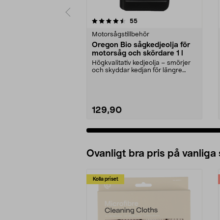
5 av 5 stjärnor
4.5 av 5 stjärnor
recensioner
55
Motorsågstillbehör
Oregon Bio sågkedjeolja för
motorsåg och skördare 1 l
Högkvalitativ kedjeolja – smörjer
och skyddar kedjan för längre
livslängd. Orego...
129,90
Ovanligt bra pris på vanliga
Kolla priset