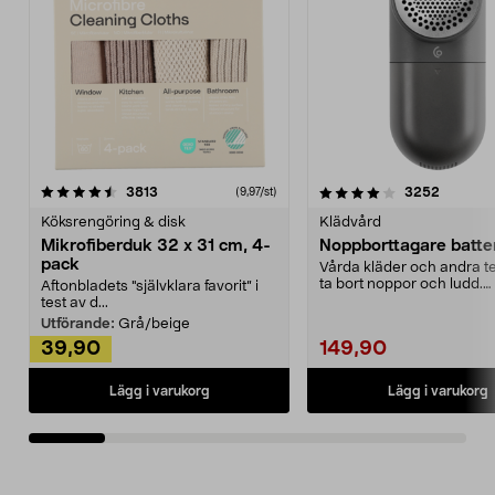
4.0av 5 stjärnor
recensioner
4.5av 5 stjärnor
recensio
3813
3252
(9,97/st)
Köksrengöring & disk
Klädvård
Mikrofiberduk 32 x 31 cm, 4-
Noppborttagare batter
pack
Vårda kläder och andra tex
ta bort noppor och ludd.
Aftonbladets "självklara favorit” i
Noppborttagaren fräs...
test av d...
Utförande:
Grå/beige
39,90
149,90
Lägg i varukorg
Lägg i varukorg