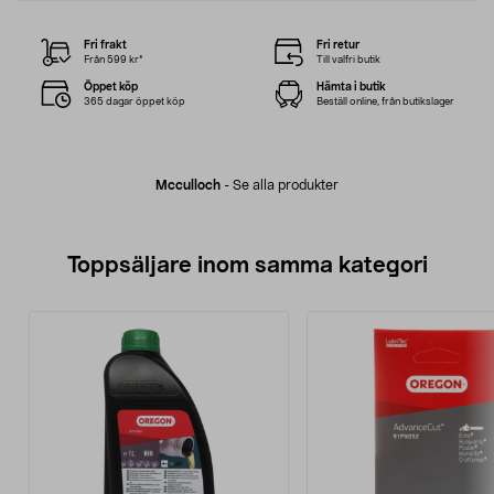
Fri frakt
Fri retur
Från 599 kr*
Till valfri butik
Öppet köp
Hämta i butik
365 dagar öppet köp
Beställ online, från butikslager
Mcculloch
-
Se alla produkter
Toppsäljare inom samma kategori