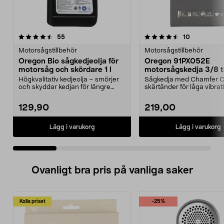
4.5 av 5 stjärnor
recensioner
recensioner
55
10
0.0 av 5 stjärnor
Motorsågstillbehör
Motorsågstillbehör
Oregon Bio sågkedjeolja för
Oregon 91PX052E
motorsåg och skördare 1 l
motorsågskedja 3/8 
drivlänkar
Högkvalitativ kedjeolja – smörjer
Sågkedja med Chamfer C
och skyddar kedjan för längre
skärtänder för låga vibrat
livslängd. Orego...
och bra prestanda. O...
129,90
219,00
Lägg i varukorg
Lägg i varukorg
Ovanligt bra pris på vanliga saker
Kolla priset
-25%