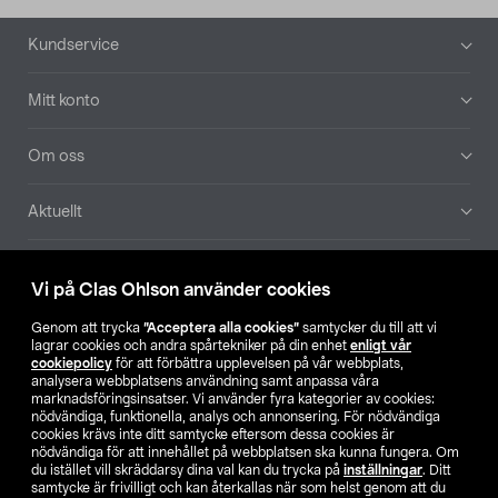
Sidfot
Kundservice
Mitt konto
Om oss
Aktuellt
Våra bolag
Vi på Clas Ohlson använder cookies
Hitta butik
Genom att trycka
”Acceptera alla cookies”
samtycker du till att vi
lagrar cookies och andra spårtekniker på din enhet
enligt vår
cookiepolicy
för att förbättra upplevelsen på vår webbplats,
SE
NO
FI
analysera webbplatsens användning samt anpassa våra
marknadsföringsinsatser. Vi använder fyra kategorier av cookies:
nödvändiga, funktionella, analys och annonsering. För nödvändiga
cookies krävs inte ditt samtycke eftersom dessa cookies är
nödvändiga för att innehållet på webbplatsen ska kunna fungera. Om
du istället vill skräddarsy dina val kan du trycka på
inställningar
. Ditt
samtycke är frivilligt och kan återkallas när som helst genom att du