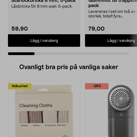
Starlockbricka 8 mm, 5-pack
Gummifot till trappst
pack
Låsbricka för 8 mm axel. 5-pack.
Levereras i set om två av 
storlek, totalt fyra
stycken.Innermåtten på de 
59,90
79,00
Lägg i varukorg
Lägg i varukorg
Ovanligt bra pris på vanliga saker
Kolla priset
-25%