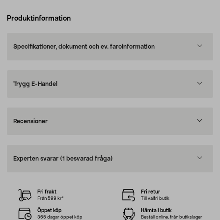
Produktinformation
Specifikationer, dokument och ev. faroinformation
Trygg E-Handel
Recensioner
Experten svarar
(1 besvarad fråga)
Fri frakt
Fri retur
Från 599 kr*
Till valfri butik
Öppet köp
Hämta i butik
365 dagar öppet köp
Beställ online, från butikslager