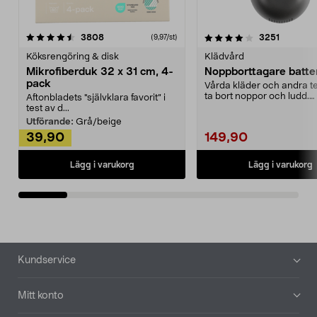
4.0av 5 stjärnor
recensioner
4.5av 5 stjärnor
recensio
3808
3251
(9,97/st)
Köksrengöring & disk
Klädvård
Mikrofiberduk 32 x 31 cm, 4-
Noppborttagare batter
pack
Vårda kläder och andra tex
ta bort noppor och ludd.
Aftonbladets "självklara favorit” i
Noppborttagaren fräs...
test av d...
Utförande:
Grå/beige
39,90
149,90
Lägg i varukorg
Lägg i varukorg
Sidfot
Kundservice
Mitt konto