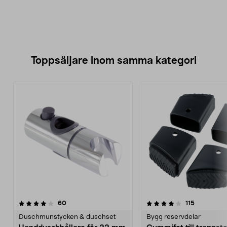
Toppsäljare inom samma kategori
4.0 av 5 stjärnor
recensioner
4.5 av 5 stjärnor
recensione
60
115
Duschmunstycken & duschset
Bygg reservdelar