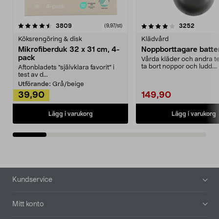
4.0av 5 stjärnor
recensioner
4.5av 5 stjärnor
recensio
3809
3252
(9,97/st)
Köksrengöring & disk
Klädvård
Mikrofiberduk 32 x 31 cm, 4-
Noppborttagare batter
pack
Vårda kläder och andra tex
ta bort noppor och ludd.
Aftonbladets "självklara favorit” i
Noppborttagaren fräs...
test av d...
Utförande:
Grå/beige
39,90
149,90
Lägg i varukorg
Lägg i varukorg
Sidfot
Kundservice
Mitt konto