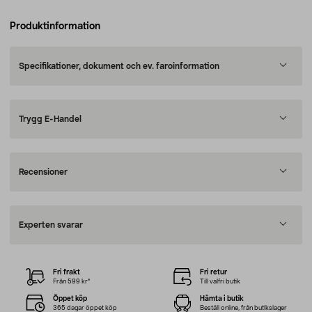
Produktinformation
Specifikationer, dokument och ev. faroinformation
Trygg E-Handel
Recensioner
Experten svarar
Fri frakt
Fri retur
Från 599 kr*
Till valfri butik
Öppet köp
Hämta i butik
365 dagar öppet köp
Beställ online, från butikslager