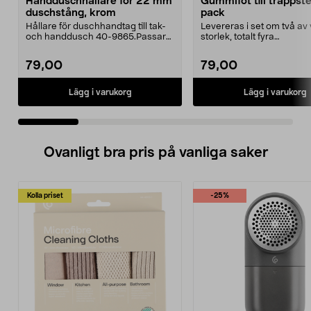
Handduschhållare för 22 mm
Gummifot till trappst
duschstång, krom
pack
Hållare för duschhandtag till tak-
Levereras i set om två av 
och handdusch 40-9865.Passar
storlek, totalt fyra
22 mm stång och ...
stycken.Innermåtten på de 
79,00
79,00
Lägg i varukorg
Lägg i varukorg
Ovanligt bra pris på vanliga saker
Kolla priset
-25%