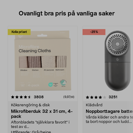
Ovanligt bra pris på vanliga saker
Kolla priset
-25%
4.0av 5 stjärnor
recensioner
4.5av 5 stjärnor
recensio
3808
3251
(9,97/st)
Köksrengöring & disk
Klädvård
Mikrofiberduk 32 x 31 cm, 4-
Noppborttagare batter
pack
Vårda kläder och andra tex
ta bort noppor och ludd.
Aftonbladets "självklara favorit” i
Noppborttagaren fräs...
test av d...
Utförande:
Grå/beige