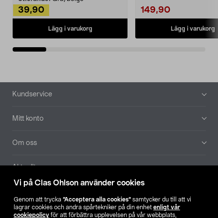
39,90
149,90
Lägg i varukorg
Lägg i varukorg
Sidfot
Kundservice
Mitt konto
Om oss
Aktuellt
Vi på Clas Ohlson använder cookies
Våra bolag
Genom att trycka
”Acceptera alla cookies”
samtycker du till att vi
lagrar cookies och andra spårtekniker på din enhet
enligt vår
Hitta butik
cookiepolicy
för att förbättra upplevelsen på vår webbplats,