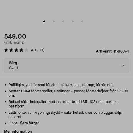
549,00
(inkl. moms)
4.0
(
1
)
Artikelnr:
41-8037-1
Select
Färg
variant
Svart
Pålitligt skydd för små fönster i källare, stall, garage, förråd etc.
Mottez B944 fönstergaller, 2 stänger – passar fönsterhöjder från 26–39
cm.
Robust säkerhetsgaller med justerbar bredd 55–103 cm – perfekt
passform.
Lättmonterat inkrypningsskydd – säkerhetsskruvar och pluggar säljs
separat.
Finns i flera färger.
Mer information