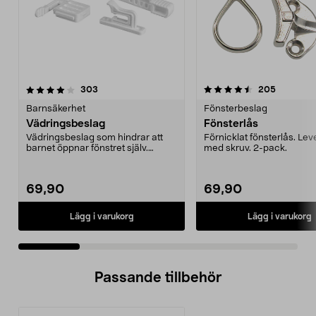
4.5 av 5 stjärnor
recensioner
4.5 av 5 stjärnor
recension
303
205
Barnsäkerhet
Fönsterbeslag
Vädringsbeslag
Fönsterlås
Vädringsbeslag som hindrar att
Förnicklat fönsterlås. Le
barnet öppnar fönstret själv.
med skruv. 2-pack.
Klassisk fönsterhak...
69,90
69,90
Lägg i varukorg
Lägg i varukorg
Passande tillbehör