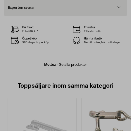
Experten svarar
Fri frakt
Fri retur
Från 599 kr*
Till valfri butik
Öppet köp
Hämta i butik
365 dagar öppet köp
Beställ online, från butikslager
Mottez
-
Se alla produkter
Toppsäljare inom samma kategori