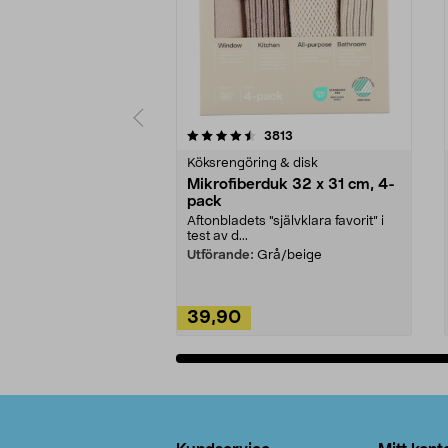
5av 5 stjärnor
4.0av 5 stjärnor
recensioner
3813
Köksrengöring & disk
Mikrofiberduk 32 x 31 cm, 4-
pack
Aftonbladets "självklara favorit” i
test av d...
Utförande:
Grå/beige
39,90
Lägg i varukorg
Sidfot