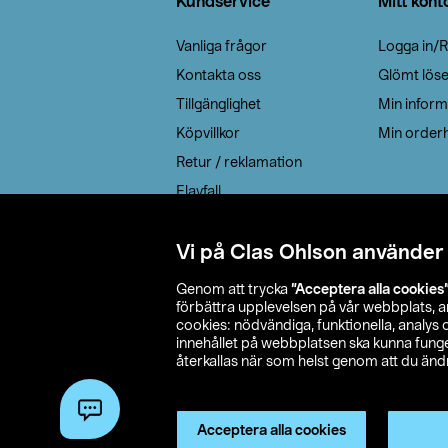
Kundservice
Mitt kont
Vanliga frågor
Logga in/R
Kontakta oss
Glömt lös
Tillgänglighet
Min inform
Köpvillkor
Min orderh
Retur / reklamation
Elavfall
Cookie policy
Leveransalternativ
Vi på Clas Ohlson använder
Genom att trycka
”Acceptera alla cookies
förbättra upplevelsen på vår webbplats, 
cookies: nödvändiga, funktionella, analys
innehållet på webbplatsen ska kunna funger
återkallas när som helst genom att du ändra
© 2026 Cla
Acceptera alla cookies