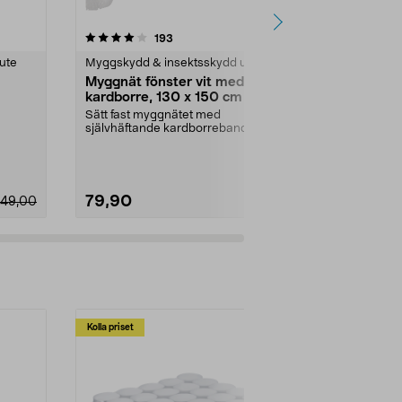
4.5 av 5 stjärnor
recensioner
4.5
193
2
ute
Myggskydd & insektsskydd ute
Myggskydd & 
Myggnät fönster vit med
Thermacell 
kardborre, 130 x 150 cm
myggskydd
Sätt fast myggnätet med
Behändig bord
självhäftande kardborreband
ljudlös bekä
(medföljer). Myggnät för fön...
och knott. Myc
79,90
399,00
49,00
Kolla priset
Multibuy