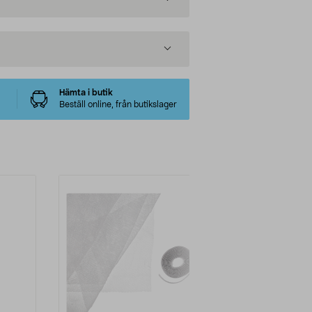
Hämta i butik
Beställ online, från butikslager
-11%