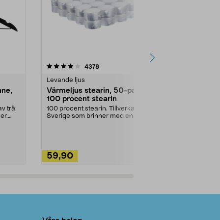
4.5av 5 stjärnor
recensioner
4.5
4378
2
Levande ljus
Rengöringsm
nne,
Värmeljus stearin, 50-pack,
Bikarbonat
100 procent stearin
Ett allsidigt 
städning och 
v trä
100 procent stearin. Tillverkade i
ute. Städa med
er.
Sverige som brinner med en
vacker och sotfri ...
59,90
49,90
Lägg i varukorg
Lägg