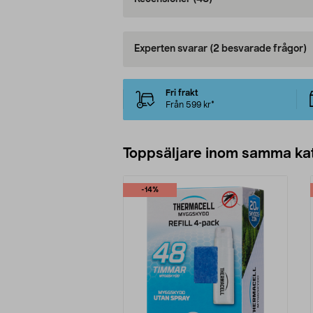
Experten svarar
(2 besvarade frågor)
Fri frakt
Från 599 kr*
Toppsäljare inom samma ka
-14%