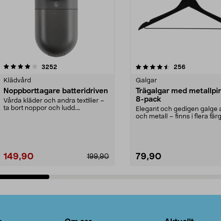
4.5av 5 stjärnor
recensioner
4.0av 5 stjärnor
recensioner
3252
256
Klädvård
Galgar
Noppborttagare batteridriven
Trägalgar med metallpi
8-pack
Vårda kläder och andra textilier –
ta bort noppor och ludd.
Elegant och gedigen galge a
Noppborttagaren fräs...
och metall – finns i flera färg
Galge med sv...
149,90
79,90
199,90
Lägg i varukorg
Lägg i varukorg