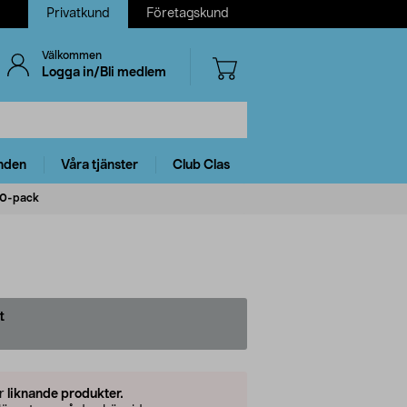
Privatkund
Företagskund
Välkommen
Logga in/Bli medlem
nden
Våra tjänster
Club Clas
30-pack
t
er
liknande produkter.