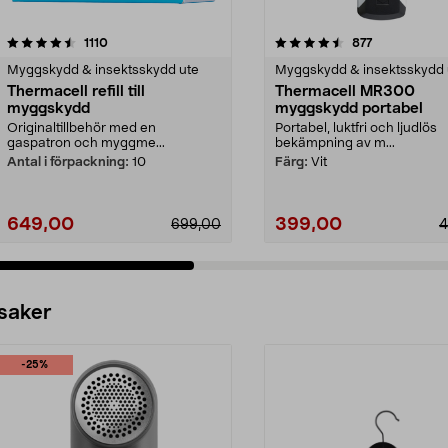
4.5 av 5 stjärnor
recensioner
4.0 av 5 stjärnor
recensioner
1110
877
Myggskydd & insektsskydd ute
Myggskydd & insektsskydd 
Thermacell refill till
Thermacell MR300
myggskydd
myggskydd portabel
Originaltillbehör med en
Portabel, luktfri och ljudlös
gaspatron och myggme...
bekämpning av m...
Antal i förpackning:
10
Färg:
Vit
649,00
399,00
699,00
4
 saker
-25%