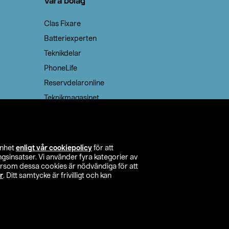
Våra bolag
Clas Fixare
Batteriexperten
Teknikdelar
PhoneLife
Reservdelaronline
Teknikmagasinet
enhet
enligt vår cookiepolicy
för att
insatser. Vi använder fyra kategorier av
tersom dessa cookies är nödvändiga för att
r
. Ditt samtycke är frivilligt och kan
itta butik