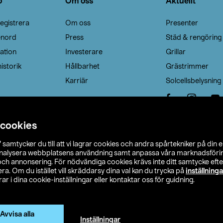
o
Om oss
Aktuellt
egistrera
Om oss
Presenter
enord
Press
Städ & rengöring
ation
Investerare
Grillar
istorik
Hållbarhet
Grästrimmer
Karriär
Solcellsbelysning
 cookies
”
samtycker du till att vi lagrar cookies och andra spårtekniker på din 
analysera webbplatsens användning samt anpassa våra marknadsförings
 och annonsering. För nödvändiga cookies krävs inte ditt samtycke ef
a. Om du istället vill skräddarsy dina val kan du trycka på
inställninga
r i dina cookie-inställningar eller kontaktar oss för guidning.
s Ohlson
Köpvillkor
Privacy statement
Klubbvillkor
H
Ändra till priser exklusive moms
Avvisa alla
Inställningar