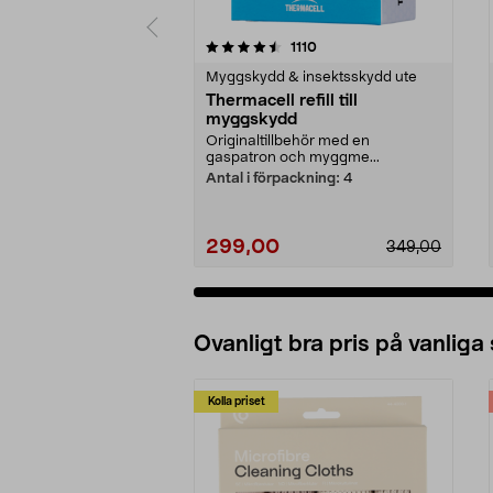
5 av 5 stjärnor
4.5 av 5 stjärnor
recensioner
1110
Myggskydd & insektsskydd ute
Thermacell refill till
myggskydd
Originaltillbehör med en
gaspatron och myggme...
Antal i förpackning:
4
299,00
349,00
Ovanligt bra pris på vanliga
Kolla priset