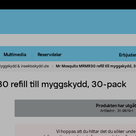
Multimedia
Reservdelar
Erbjuda
yggskydd & insektsskydd ute
Mr Mosquito MRMR30 refill till myggskydd, 
refill till myggskydd, 30-pack
Produkten har utgåt
Artikelnr:
31-9819-1
Vi hoppas att du hittar det du söker und