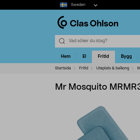
Select
Sweden
market
Hem
El
Fritid
Bygg
Startsida
Fritid
Uteplats & balkong
M
Mr Mosquito MRMR30 