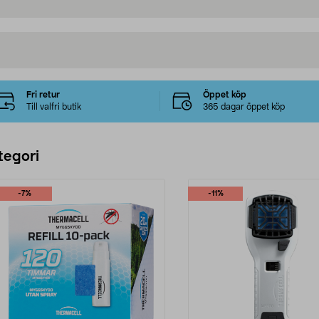
Fri retur
Öppet köp
Till valfri butik
365 dagar öppet köp
tegori
-7%
-11%