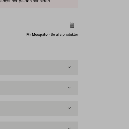
ängst ner på den här sidan.
Mr Mosquito
-
Se alla produkter