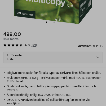
499,00
(inkl. moms)
4.6
(
21
)
Artikelnr:
39-2815
Select
Utförande
variant
Hålat
Högkvalitativa utskrifter för alla typer av skrivare, finns hålat och ohålat.
Multicopy Zero A4 80 g – skrivarpapper märkt med FSC®, Svanen och
EU Ecolabel.
Snabbtorkande, dammfritt kopieringspapper för utskrifter i färg och
svartvitt.
Åldersbeständigt enligt ISO 9706. Vithet CIE 168.
2500 ark. Kan även beställas på pall av företag (online eller via
kundtjänst).