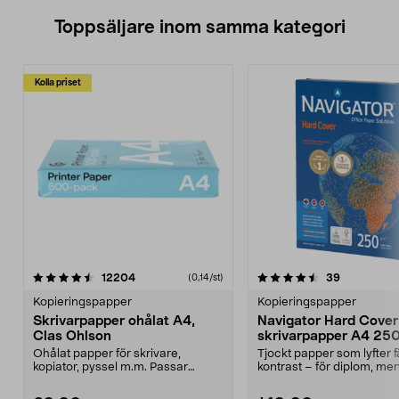
Toppsäljare inom samma kategori
Kolla priset
4.5 av 5 stjärnor
recensioner
4.5 av 5 stjärnor
recensione
12204
39
(0,14/st)
Kopieringspapper
Kopieringspapper
Skrivarpapper ohålat A4,
Navigator Hard Cover 
Clas Ohlson
skrivarpapper A4 250
ark
Ohålat papper för skrivare,
Tjockt papper som lyfter 
kopiator, pyssel m.m. Passar
kontrast – för diplom, me
perfekt som ritpapper. ...
mer. Navigat...