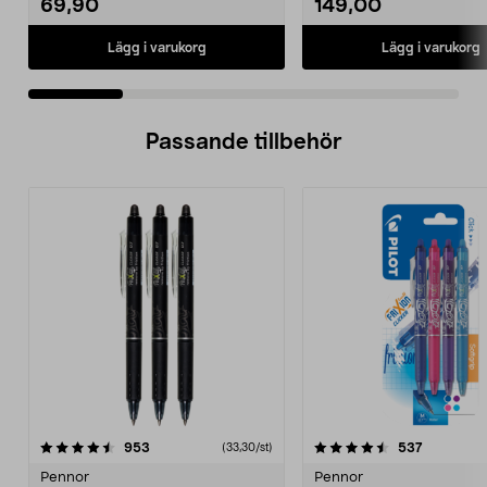
69,90
149,00
Lägg i varukorg
Lägg i varukorg
Passande tillbehör
4.5av 5 stjärnor
recensioner
4.5av 5 stjärnor
recension
953
537
(33,30/st)
Pennor
Pennor