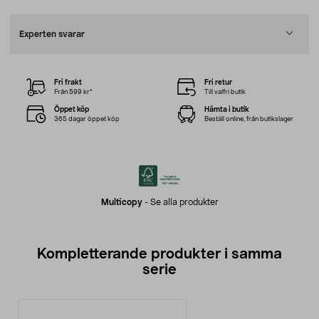
Experten svarar
Fri frakt
Fri retur
Från 599 kr*
Till valfri butik
Öppet köp
Hämta i butik
365 dagar öppet köp
Beställ online, från butikslager
Multicopy
-
Se alla produkter
Kompletterande produkter i samma
serie