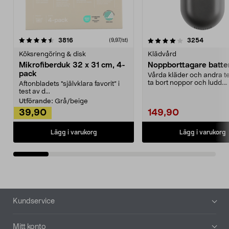
4.0av 5 stjärnor
recensioner
4.5av 5 stjärnor
recensio
3816
3254
(9,97/st)
Köksrengöring & disk
Klädvård
Mikrofiberduk 32 x 31 cm, 4-
Noppborttagare batter
pack
Vårda kläder och andra tex
ta bort noppor och ludd.
Aftonbladets "självklara favorit” i
Noppborttagaren fräs...
test av d...
Utförande:
Grå/beige
39,90
149,90
Lägg i varukorg
Lägg i varukorg
Sidfot
Kundservice
Mitt konto