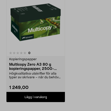
recensioner
0
Kopieringspapper
Multicopy Zero A3 80 g
kopieringspapper, 2500-
pack
Högkvalitativa utskrifter för alla
typer av skrivare – när du behöver
skriva ut ...
1 249,00
Lägg i varukorg