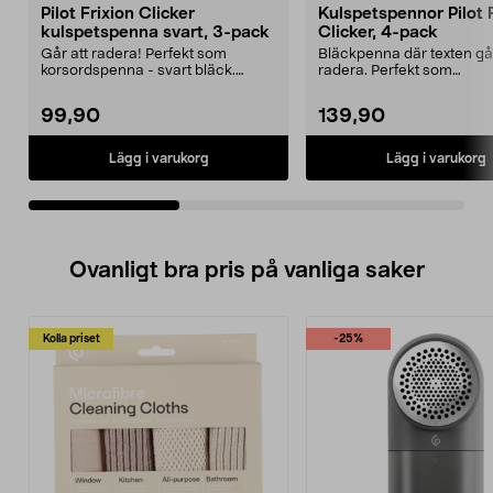
Pilot Frixion Clicker
Kulspetspennor Pilot 
kulspetspenna svart, 3-pack
Clicker, 4-pack
Går att radera! Perfekt som
Bläckpenna där texten går
korsordspenna - svart bläck.
radera. Perfekt som
Skönt gummerat grepp oc...
korsordspenna. Skönt g
...
99,90
139,90
Lägg i varukorg
Lägg i varukorg
Ovanligt bra pris på vanliga saker
Kolla priset
-25%