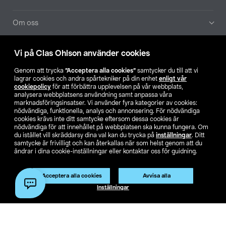
Om oss
Aktuellt
Vi på Clas Ohlson använder cookies
Genom att trycka
”Acceptera alla cookies”
samtycker du till att vi
Våra bolag
lagrar cookies och andra spårtekniker på din enhet
enligt vår
cookiepolicy
för att förbättra upplevelsen på vår webbplats,
analysera webbplatsens användning samt anpassa våra
Hitta butik
marknadsföringsinsatser. Vi använder fyra kategorier av cookies:
nödvändiga, funktionella, analys och annonsering. För nödvändiga
cookies krävs inte ditt samtycke eftersom dessa cookies är
SE
NO
FI
nödvändiga för att innehållet på webbplatsen ska kunna fungera. Om
du istället vill skräddarsy dina val kan du trycka på
inställningar
. Ditt
samtycke är frivilligt och kan återkallas när som helst genom att du
ändrar i dina cookie-inställningar eller kontaktar oss för guidning.
Acceptera alla cookies
Avvisa alla
Inställningar
Köpvillkor
Privacy statement
Klubbvillkor
För företag
Ändra till priser exklusive moms