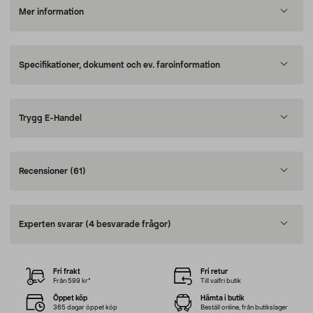
Mer information
Specifikationer, dokument och ev. faroinformation
Trygg E-Handel
Recensioner
(61)
Experten svarar
(4 besvarade frågor)
Fri frakt
Fri retur
Från 599 kr*
Till valfri butik
Öppet köp
Hämta i butik
365 dagar öppet köp
Beställ online, från butikslager