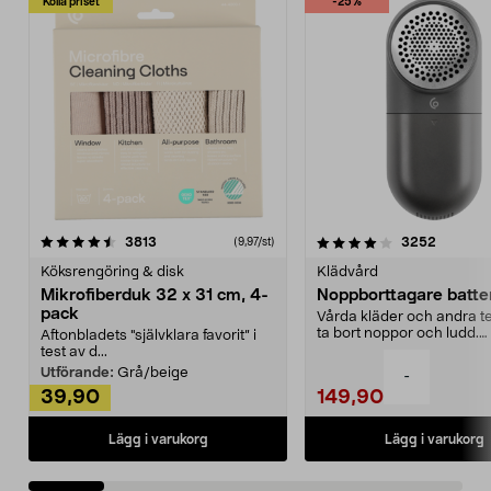
Kolla priset
-25%
4.0av 5 stjärnor
recensioner
4.5av 5 stjärnor
recensio
3813
3252
(9,97/st)
Köksrengöring & disk
Klädvård
Mikrofiberduk 32 x 31 cm, 4-
Noppborttagare batter
pack
Vårda kläder och andra tex
ta bort noppor och ludd.
Aftonbladets "självklara favorit” i
Noppborttagaren fräs...
test av d...
Utförande:
Grå/beige
-
39,90
149,90
Lägg i varukorg
Lägg i varukorg