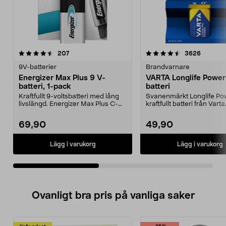
4.5av 5 stjärnor
recensioner
4.5av 5 stjärnor
recensio
207
3626
9V-batterier
Brandvarnare
Energizer Max Plus 9 V-
VARTA Longlife Power
batteri, 1-pack
batteri
Kraftfullt 9-voltsbatteri med lång
Svanenmärkt Longlife Pow
livslängd. Energizer Max Plus C-
kraftfullt batteri från Varta
batterier – p...
batteri för ...
69,90
49,90
Lägg i varukorg
Lägg i varukorg
Ovanligt bra pris på vanliga saker