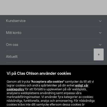
Sidfot
Kundservice
Mitt konto
Om oss
Product
+
Aktuellt
quantity
Våra bolag
Vi på Clas Ohlson använder cookies
Hitta butik
Genom att trycka
”Acceptera alla cookies”
samtycker du till att vi
lagrar cookies och andra spårtekniker på din enhet
enligt vår
cookiepolicy
för att förbättra upplevelsen på vår webbplats,
SE
NO
FI
analysera webbplatsens användning samt anpassa våra
marknadsföringsinsatser. Vi använder fyra kategorier av cookies:
nödvändiga, funktionella, analys och annonsering. För nödvändiga
cookies krävs inte ditt samtycke eftersom dessa cookies är