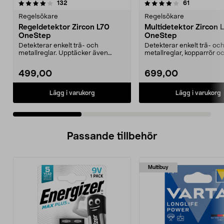
4.0 av 5 stjärnor
recensioner
3.5 av 5 stjärnor
recensioner
132
61
Regelsökare
Regelsökare
Regeldetektor Zircon L70
Multidetektor Zircon
OneStep
OneStep
Detekterar enkelt trä- och
Detekterar enkelt trä- oc
metallreglar. Upptäcker även
metallreglar, kopparrör o
spänningssatta elledning...
armeringsjärn. Upptäcker .
499,00
699,00
Lägg i varukorg
Lägg i varukorg
Passande tillbehör
Multibuy