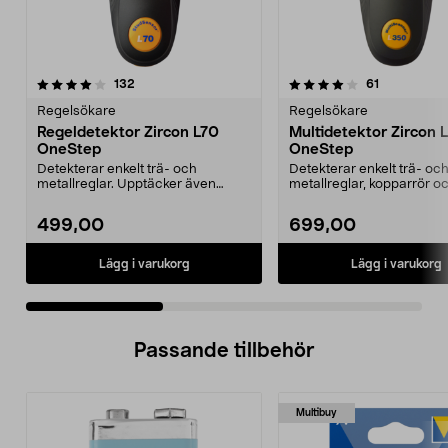
4.0 av 5 stjärnor
recensioner
3.5 av 5 stjärnor
recensioner
132
61
Regelsökare
Regelsökare
Regeldetektor Zircon L70
Multidetektor Zircon
OneStep
OneStep
Detekterar enkelt trä- och
Detekterar enkelt trä- oc
metallreglar. Upptäcker även
metallreglar, kopparrör o
spänningssatta elledning...
armeringsjärn. Upptäcker .
499,00
699,00
Lägg i varukorg
Lägg i varukorg
Passande tillbehör
Multibuy