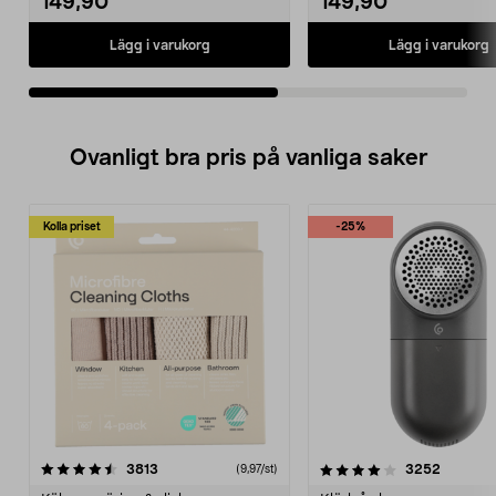
149,90
149,90
Lägg i varukorg
Lägg i varukorg
Ovanligt bra pris på vanliga saker
Kolla priset
-25%
4.0av 5 stjärnor
recensioner
4.5av 5 stjärnor
recensio
3813
3252
(9,97/st)