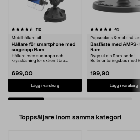
5.0av 5 stjärnor
recensioner
4.5av 5 stjärnor
recensione
112
45
Mobilhållare bil
Popsockets & mobilhållar
Hållare för smartphone med
Basfäste med AMPS-h
sugpropp Ram
Ram
Hållare med sugpropp och
Bygg ut din Ram-serie!
krysslösning för extremt bra
Bultmonteringsbas med B
hållkraft. Patenterad kull...
AMPS-hålbild. Tillverkad i .
699,00
199,90
Lägg i varukorg
Lägg i varukorg
Toppsäljare inom samma kategori