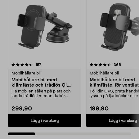
4.5 av 5 stjärnor
recensioner
4.5 av 5 stjärnor
recension
157
365
Mobilhållare bil
Mobilhållare bil
Mobilhållare bil med
Mobilhållare bil med
klämfäste och trådlös Qi,
klämfäste, för ventila
sugpropp
Ha mobilen säkert på plats och
Följ din GPS, prata hands
ladda trådlöst medan du kör.
lyssna på ljudböcker eller
Bilhållaren passar d...
på musik i bile...
299,90
199,90
Lägg i varukorg
Lägg i varukorg