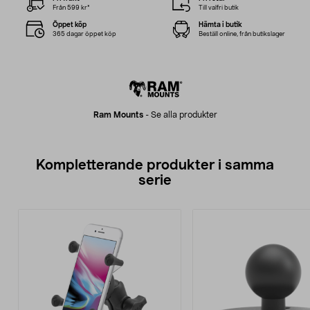
Från 599 kr*
Till valfri butik
Öppet köp
Hämta i butik
365 dagar öppet köp
Beställ online, från butikslager
Ram Mounts
-
Se alla produkter
Kompletterande produkter i samma
serie