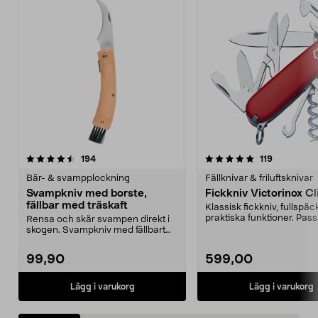
5.0 av 5 stjärnor
recensioner
4.5 av 5 stjärnor
recensione
194
119
Bär- & svampplockning
Fällknivar & friluftsknivar
Svampkniv med borste,
Fickkniv Victorinox C
fällbar med träskaft
Klassisk fickkniv, fullsp
praktiska funktioner. Pass
Rensa och skär svampen direkt i
bra i skoge...
skogen. Svampkniv med fällbart
blad och borste i...
99,90
599,00
Lägg i varukorg
Lägg i varukorg