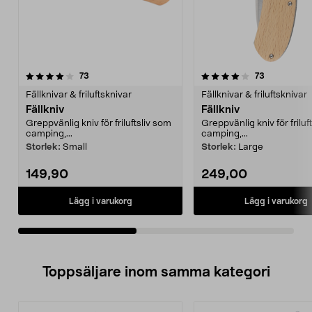
4.0av 5 stjärnor
recensioner
3.5av 5 stjärnor
recensioner
73
73
Fällknivar & friluftsknivar
Fällknivar & friluftsknivar
Fällkniv
Fällkniv
Greppvänlig kniv för friluftsliv som
Greppvänlig kniv för friluf
camping,...
camping,...
Storlek:
Small
Storlek:
Large
149,90
249,00
Lägg i varukorg
Lägg i varukorg
Toppsäljare inom samma kategori