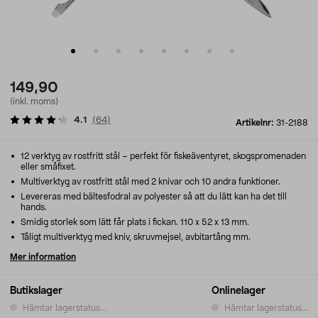
149,90
(inkl. moms)
4.1
(
64
)
Artikelnr:
31-2188
12 verktyg av rostfritt stål – perfekt för fiskeäventyret, skogspromenaden
eller småfixet.
Multiverktyg av rostfritt stål med 2 knivar och 10 andra funktioner.
Levereras med bältesfodral av polyester så att du lätt kan ha det till
hands.
Smidig storlek som lätt får plats i fickan. 110 x 52 x 13 mm.
Tåligt multiverktyg med kniv, skruvmejsel, avbitartång mm.
Mer information
Butikslager
Onlinelager
Hämtar lagerstatus...
Hämtar lagerstatus...