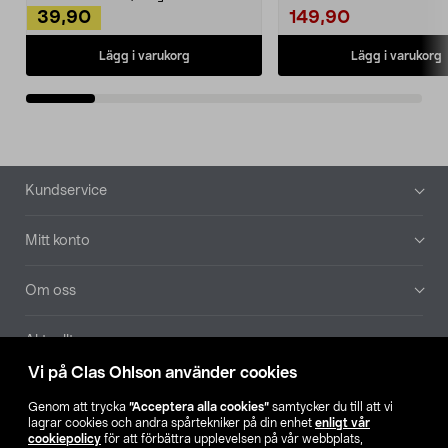
39,90
149,90
Lägg i varukorg
Lägg i varukorg
Sidfot
Kundservice
Mitt konto
Om oss
Aktuellt
Vi på Clas Ohlson använder cookies
Våra bolag
Genom att trycka
”Acceptera alla cookies”
samtycker du till att vi
lagrar cookies och andra spårtekniker på din enhet
enligt vår
Hitta butik
cookiepolicy
för att förbättra upplevelsen på vår webbplats,