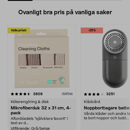
Ovanligt bra pris på vanliga saker
Kolla priset
-25%
4.0av 5 stjärnor
recensioner
4.5av 5 stjärnor
recensio
3808
3251
(9,97/st)
Köksrengöring & disk
Klädvård
Mikrofiberduk 32 x 31 cm, 4-
Noppborttagare batter
pack
Vårda kläder och andra tex
ta bort noppor och ludd.
Aftonbladets "självklara favorit” i
Noppborttagaren fräs...
test av d...
Utförande:
Grå/beige