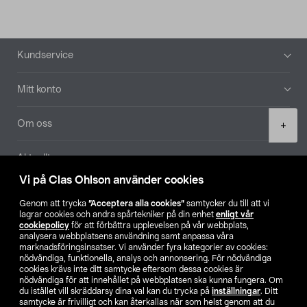
Sidfot
Kundservice
Mitt konto
Product
Om oss
+
quantity
Aktuellt
Vi på Clas Ohlson använder cookies
Våra bolag
Genom att trycka
”Acceptera alla cookies”
samtycker du till att vi
lagrar cookies och andra spårtekniker på din enhet
enligt vår
Hitta butik
cookiepolicy
för att förbättra upplevelsen på vår webbplats,
analysera webbplatsens användning samt anpassa våra
marknadsföringsinsatser. Vi använder fyra kategorier av cookies:
nödvändiga, funktionella, analys och annonsering. För nödvändiga
SE
NO
FI
cookies krävs inte ditt samtycke eftersom dessa cookies är
nödvändiga för att innehållet på webbplatsen ska kunna fungera. Om
du istället vill skräddarsy dina val kan du trycka på
inställningar
. Ditt
samtycke är frivilligt och kan återkallas när som helst genom att du