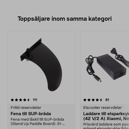
Toppsäljare inom samma kategori
4.5 av 5 stjärnor
recensioner
4.5 av 5 stjärnor
recensioner
111
61
Fritid reservdelar
Elscooter reservdelar
Fena till SUP-bräda
Laddare till elsparkcy
(42 V/2 A) Xiaomi, Ni
Fena med låskil till SUP-bräda
E-Way m.fl.
(Stand Up Paddle Board): 31-
Prisvärd laddare som pas
974331-2059, E11 Pass...
mängd elsparkcyklar från