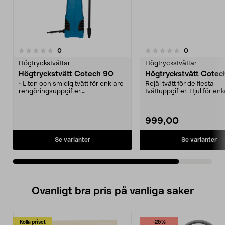
recensioner
recensioner
0
0
0.0 av 5 stjärnor
Högtryckstvättar
Högtryckstvättar
Högtryckstvätt Cotech 90
Högtryckstvätt Cotec
• Liten och smidig tvätt för enklare
Rejäl tvätt för de flesta
rengöringsuppgifter.
tvättuppgifter. Hjul för enkel
• Start-/stoppautomatik.
slangvida för ordning och
• Turbomunstycke och andra
tillbehör ingår.
999,00
Se varianter
Se varianter
Ovanligt bra pris på vanliga saker
Kolla priset
-25%