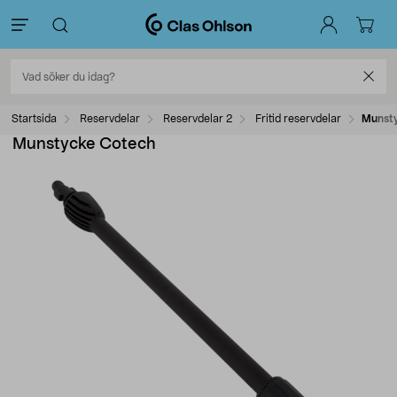
Startsida
Reservdelar
Reservdelar 2
Fritid reservdelar
Munst
Munstycke Cotech