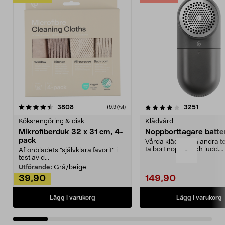
4.0av 5 stjärnor
recensioner
4.5av 5 stjärnor
recensio
3808
3251
(9,97/st)
Köksrengöring & disk
Klädvård
Mikrofiberduk 32 x 31 cm, 4-
Noppborttagare batter
pack
Vårda kläder och andra tex
ta bort noppor och ludd.
-
Aftonbladets "självklara favorit” i
Noppborttagaren fräs...
test av d...
Utförande:
Grå/beige
39,90
149,90
Lägg i varukorg
Lägg i varukorg