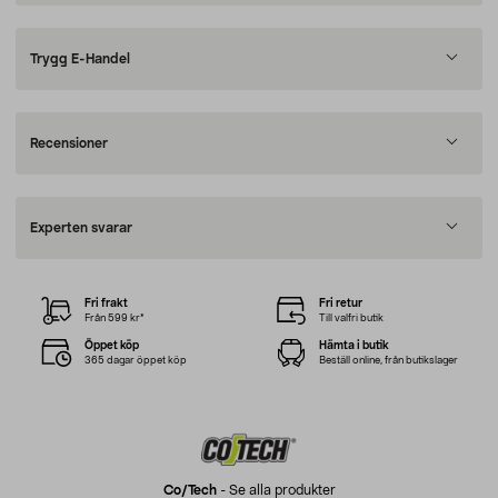
Trygg E-Handel
Recensioner
Experten svarar
Fri frakt
Fri retur
Från 599 kr*
Till valfri butik
Öppet köp
Hämta i butik
365 dagar öppet köp
Beställ online, från butikslager
Co/tech
-
Se alla produkter