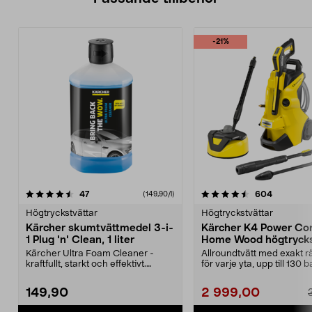
-21%
4.5av 5 stjärnor
recensioner
recension
47
604
(149,90/l)
Högtryckstvättar
Högtryckstvättar
Kärcher skumtvättmedel 3-i-
Kärcher K4 Power Con
1 Plug 'n' Clean, 1 liter
Home Wood högtrycks
Kärcher Ultra Foam Cleaner -
Allroundtvätt med exakt rä
kraftfullt, starkt och effektivt.
för varje yta, upp till 130 b
Skumtvättmedel so...
Kärcher K4 P...
149,90
2 999,00