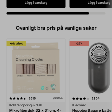
Lägg i varukorg
Lägg i varukorg
Ovanligt bra pris på vanliga saker
Kolla priset
-25%
4.0av 5 stjärnor
recensioner
4.5av 5 stjärnor
recensio
3816
3254
(9,97/st)
Köksrengöring & disk
Klädvård
Mikrofiberduk 32 x 31 cm, 4-
Noppborttagare batter