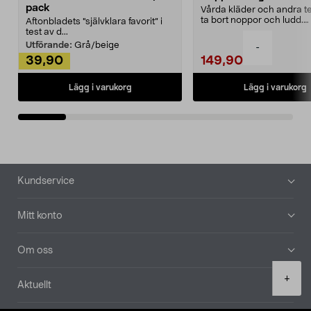
pack
Vårda kläder och andra tex
ta bort noppor och ludd.
Aftonbladets "självklara favorit” i
Noppborttagaren fräs...
test av d...
Utförande:
Grå/beige
-
39,90
149,90
Lägg i varukorg
Lägg i varukorg
Sidfot
Kundservice
Mitt konto
Om oss
Product
+
Aktuellt
quantity