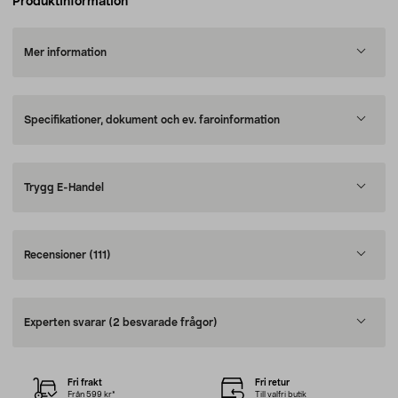
Produktinformation
Mer information
Specifikationer, dokument och ev. faroinformation
Trygg E-Handel
Recensioner
(111)
Experten svarar
(2 besvarade frågor)
Fri frakt
Fri retur
Från 599 kr*
Till valfri butik