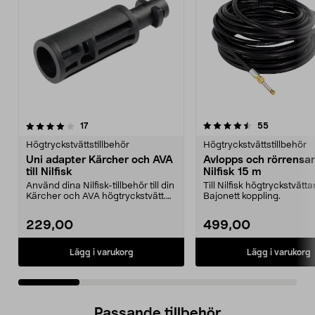
4.5 av 5 stjärnor
recensioner
4.0 av 5 stjärnor
recensione
17
55
Högtryckstvättstillbehör
Högtryckstvättstillbehör
Uni adapter Kärcher och AVA
Avlopps och rörrensa
till Nilfisk
Nilfisk 15 m
Använd dina Nilfisk-tillbehör till din
Till Nilfisk högtryckstvättar
Kärcher och AVA högtryckstvätt.
Bajonett koppling.
Passar Ni...
229,00
499,00
Lägg i varukorg
Lägg i varukorg
Passande tillbehör