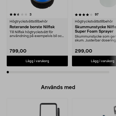
4.0av 5 stjärnor
recensioner
4.0av 5 stjärnor
recensioner
3
97
Högtryckstvättstillbehör
Högtryckstvättstillbehör
Roterande borste Nilfisk
Skummunstycke Nilfi
Super Foam Sprayer
Till Nilfisk högtryckstvätt för
användning på exempelvis bil och
Skummunstycke som ger e
husvagn.
skum. Justerbar dosering.
för fordon oc...
799,00
299,00
Lägg i varukorg
Lägg i varukorg
Används med