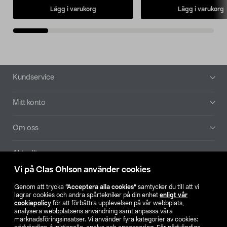
Lägg i varukorg
Lägg i varukorg
Sidfot
Kundservice
Mitt konto
Om oss
Aktuellt
Vi på Clas Ohlson använder cookies
Våra bolag
Genom att trycka
”Acceptera alla cookies”
samtycker du till att vi
lagrar cookies och andra spårtekniker på din enhet
enligt vår
Hitta butik
cookiepolicy
för att förbättra upplevelsen på vår webbplats,
analysera webbplatsens användning samt anpassa våra
marknadsföringsinsatser. Vi använder fyra kategorier av cookies: