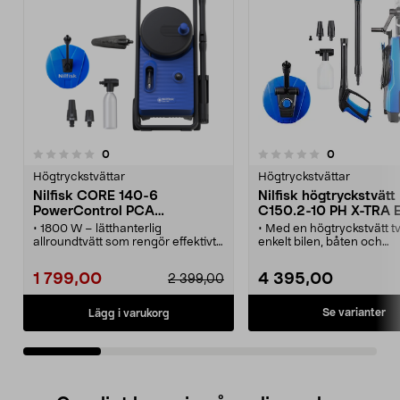
recensioner
recensioner
0
0
0.0 av 5 stjärnor
0.0 av 5 stjärnor
Högtryckstvättar
Högtryckstvättar
Nilfisk CORE 140-6
Nilfisk högtryckstvätt
PowerControl PCA
C150.2-10 PH X-TRA 
högtryckstvätt
• 1800 W – lätthanterlig
• Med en högtryckstvätt t
allroundtvätt som rengör effektivt
enkelt bilen, båten och
med bara vatten.
trädgårdsmöblerna.
• Nilfisk CORE 140-6 PowerControl
• Compact Patio terrasstv
1 799,00
4 395,00
2 399,00
PCA – en högtryckstvätt för
- gör rent terrassen eller
hemmet.
trädgårdsplattorna.
• Smidig rengöring av bilen, båten,
• Enkel att flytta runt tack
Se varianter
Lägg i varukorg
altanen och trädgårdsmöblerna.
inbyggd vagn.
• Terrasstvätt Nilfisk Compact
Patio ingår – gör rent terrassen
eller trädgårdsplattorna.
• Manuell slangvinda och inbyggd
vagn.