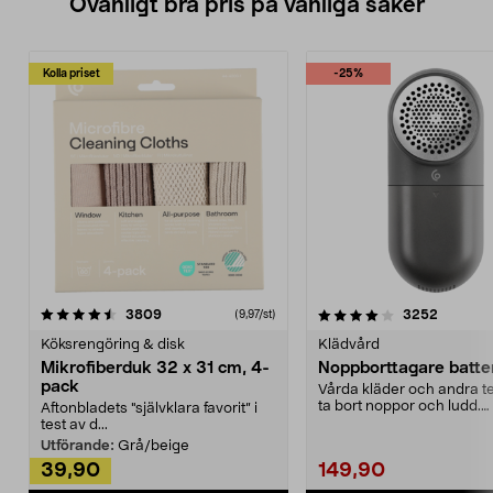
Ovanligt bra pris på vanliga saker
Kolla priset
-25%
4.0av 5 stjärnor
recensioner
4.5av 5 stjärnor
recensio
3809
3252
(9,97/st)
Köksrengöring & disk
Klädvård
Mikrofiberduk 32 x 31 cm, 4-
Noppborttagare batter
pack
Vårda kläder och andra tex
ta bort noppor och ludd.
Aftonbladets "självklara favorit” i
Noppborttagaren fräs...
test av d...
Utförande:
Grå/beige
39,90
149,90