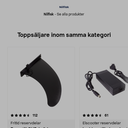
Nilfisk
-
Se alla produkter
Toppsäljare inom samma kategori
4.5 av 5 stjärnor
recensioner
4.5 av 5 stjärnor
recensioner
112
61
Fritid reservdelar
Elscooter reservdelar