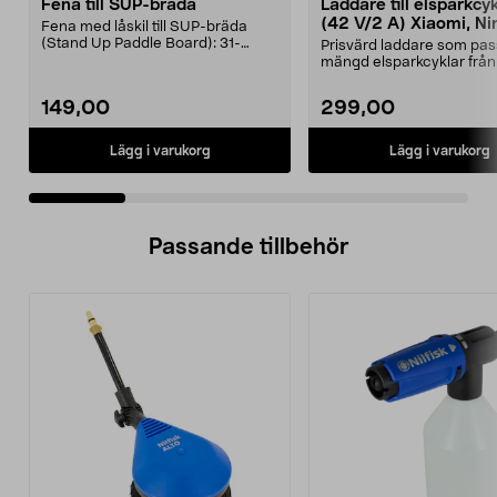
Fena till SUP-bräda
Laddare till elsparkcy
(42 V/2 A) Xiaomi, Ni
Fena med låskil till SUP-bräda
E-Way m.fl.
(Stand Up Paddle Board): 31-
Prisvärd laddare som pas
974331-2059, E11 Pass...
mängd elsparkcyklar från
Ninebot och E-Wa...
149,00
299,00
Lägg i varukorg
Lägg i varukorg
Passande tillbehör