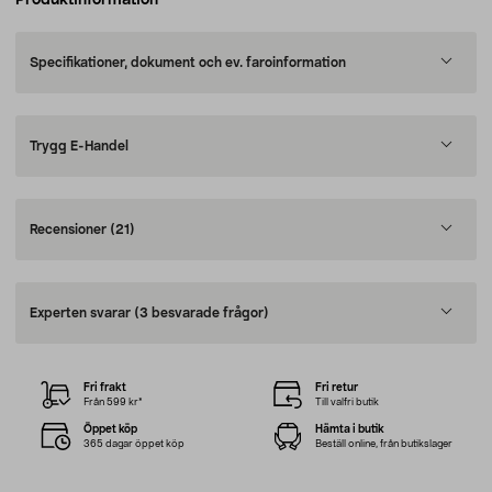
Produktinformation
Specifikationer, dokument och ev. faroinformation
Trygg E-Handel
Recensioner
(21)
Experten svarar
(3 besvarade frågor)
Fri frakt
Fri retur
Från 599 kr*
Till valfri butik
Öppet köp
Hämta i butik
365 dagar öppet köp
Beställ online, från butikslager