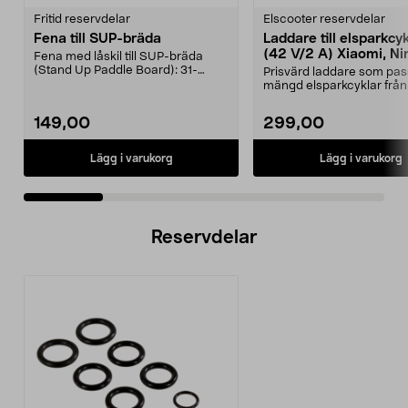
Fritid reservdelar
Elscooter reservdelar
Fena till SUP-bräda
Laddare till elsparkcy
(42 V/2 A) Xiaomi, Ni
Fena med låskil till SUP-bräda
E-Way m.fl.
(Stand Up Paddle Board): 31-
Prisvärd laddare som pas
974331-2059, E11 Pass...
mängd elsparkcyklar från
Ninebot och E-Wa...
149,00
299,00
Lägg i varukorg
Lägg i varukorg
Reservdelar