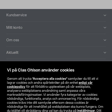
Sidfot
Kundservice
Mitt konto
Om oss
Aktuellt
Våra bolag
Vi på Clas Ohlson använder cookies
Hitta butik
Genom att trycka
”Acceptera alla cookies”
samtycker du till att vi
lagrar cookies och andra spårtekniker på din enhet
enligt vår
cookiepolicy
för att förbättra upplevelsen på vår webbplats,
SE
NO
FI
analysera webbplatsens användning samt anpassa våra
marknadsföringsinsatser. Vi använder fyra kategorier av cookies:
nödvändiga, funktionella, analys och annonsering. För nödvändiga
cookies krävs inte ditt samtycke eftersom dessa cookies är
nödvändiga för att innehållet på webbplatsen ska kunna fungera. Om
du istället vill skräddarsy dina val kan du trycka på
inställningar
. Ditt