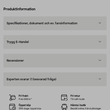
Produktinformation
Specifikationer, dokument och ev. faroinformation
Trygg E-Handel
Recensioner
Experten svarar
(1 besvarad fråga)
Fri frakt
Fri retur
Från 599 kr*
Till valfri butik
Öppet köp
Hämta i butik
365 dagar öppet köp
Beställ online, från butikslager