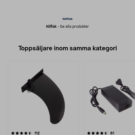
Nilfisk
-
Se alla produkter
Toppsäljare inom samma kategori
4.5 av 5 stjärnor
recensioner
4.5 av 5 stjärnor
recensioner
112
61