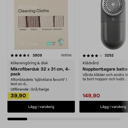
4.0av 5 stjärnor
recensioner
4.5av 5 stjärnor
recensio
3809
3252
(9,97/st)
Köksrengöring & disk
Klädvård
Mikrofiberduk 32 x 31 cm, 4-
Noppborttagare batter
pack
Vårda kläder och andra tex
ta bort noppor och ludd.
Aftonbladets "självklara favorit” i
Noppborttagaren fräs...
test av d...
Utförande:
Grå/beige
39,90
149,90
Lägg i varukorg
Lägg i varukorg