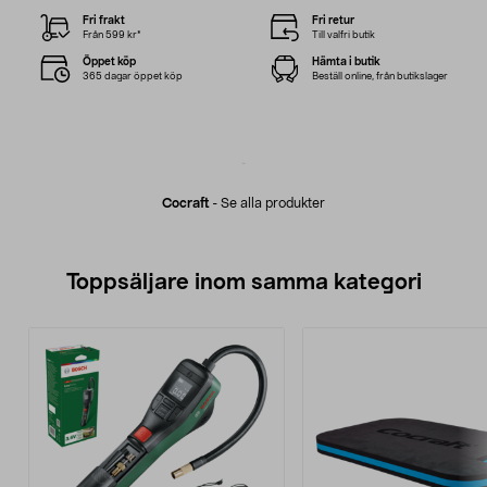
Fri frakt
Fri retur
Från 599 kr*
Till valfri butik
Öppet köp
Hämta i butik
365 dagar öppet köp
Beställ online, från butikslager
Cocraft
-
Se alla produkter
Toppsäljare inom samma kategori