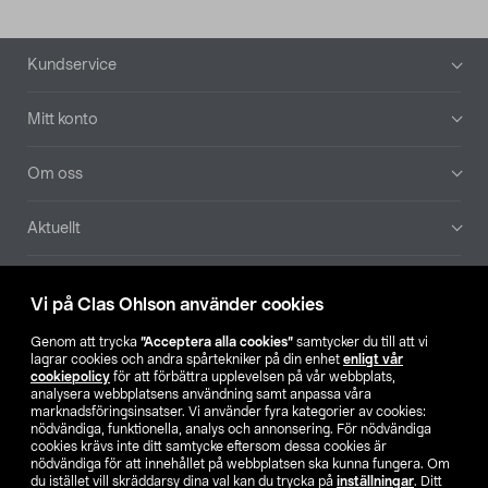
Sidfot
Kundservice
Mitt konto
Om oss
Aktuellt
Våra bolag
Vi på Clas Ohlson använder cookies
Hitta butik
Genom att trycka
”Acceptera alla cookies”
samtycker du till att vi
lagrar cookies och andra spårtekniker på din enhet
enligt vår
cookiepolicy
för att förbättra upplevelsen på vår webbplats,
SE
NO
FI
analysera webbplatsens användning samt anpassa våra
marknadsföringsinsatser. Vi använder fyra kategorier av cookies:
nödvändiga, funktionella, analys och annonsering. För nödvändiga
cookies krävs inte ditt samtycke eftersom dessa cookies är
nödvändiga för att innehållet på webbplatsen ska kunna fungera. Om
du istället vill skräddarsy dina val kan du trycka på
inställningar
. Ditt