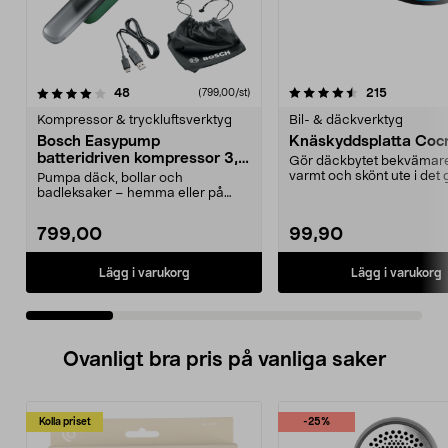
4.5 av 5 stjärnor
recensioner
4.5 av 5 stjärnor
recensione
48
215
(799,00/st)
Kompressor & tryckluftsverktyg
Bil- & däckverktyg
Bosch Easypump
Knäskyddsplatta Cocr
batteridriven kompressor 3,6
Gör däckbytet bekvämare.
V
varmt och skönt ute i det 
Pumpa däck, bollar och
badleksaker – hemma eller på
resan. Bosch Easypump – lite...
799,00
99,90
Lägg i varukorg
Lägg i varukorg
Ovanligt bra pris på vanliga saker
Kolla priset
-25%