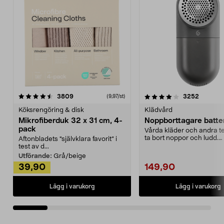
4.0av 5 stjärnor
recensioner
4.5av 5 stjärnor
recensio
3809
3252
(9,97/st)
Köksrengöring & disk
Klädvård
Mikrofiberduk 32 x 31 cm, 4-
Noppborttagare batter
pack
Vårda kläder och andra tex
ta bort noppor och ludd.
Aftonbladets "självklara favorit” i
Noppborttagaren fräs...
test av d...
Utförande:
Grå/beige
39,90
149,90
Lägg i varukorg
Lägg i varukorg