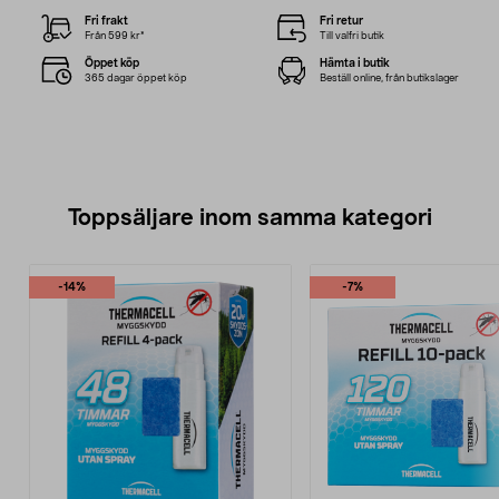
Fri frakt
Fri retur
Från 599 kr*
Till valfri butik
Öppet köp
Hämta i butik
365 dagar öppet köp
Beställ online, från butikslager
Toppsäljare inom samma kategori
-14%
-7%