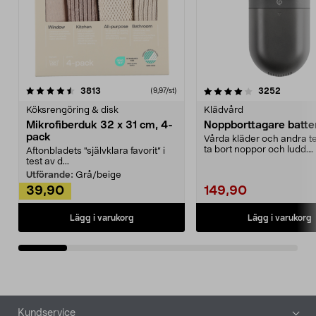
4.0av 5 stjärnor
recensioner
4.5av 5 stjärnor
recensio
3813
3252
(9,97/st)
Köksrengöring & disk
Klädvård
Mikrofiberduk 32 x 31 cm, 4-
Noppborttagare batter
pack
Vårda kläder och andra tex
ta bort noppor och ludd.
Aftonbladets "självklara favorit” i
Noppborttagaren fräs...
test av d...
Utförande:
Grå/beige
39,90
149,90
Lägg i varukorg
Lägg i varukorg
Sidfot
Kundservice