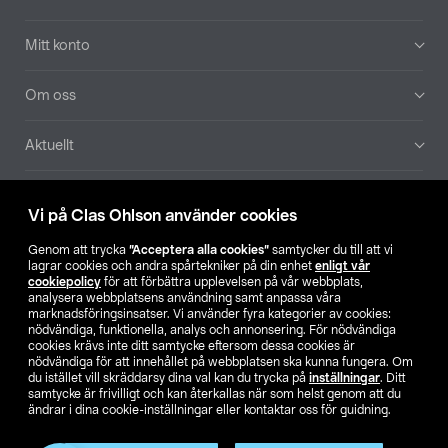
Mitt konto
Om oss
Aktuellt
Våra bolag
Vi på Clas Ohlson använder cookies
Hitta butik
Genom att trycka
”Acceptera alla cookies”
samtycker du till att vi
lagrar cookies och andra spårtekniker på din enhet
enligt vår
cookiepolicy
för att förbättra upplevelsen på vår webbplats,
SE
NO
FI
analysera webbplatsens användning samt anpassa våra
marknadsföringsinsatser. Vi använder fyra kategorier av cookies:
nödvändiga, funktionella, analys och annonsering. För nödvändiga
cookies krävs inte ditt samtycke eftersom dessa cookies är
nödvändiga för att innehållet på webbplatsen ska kunna fungera. Om
du istället vill skräddarsy dina val kan du trycka på
inställningar
. Ditt
samtycke är frivilligt och kan återkallas när som helst genom att du
ändrar i dina cookie-inställningar eller kontaktar oss för guidning.
Köpvillkor
Privacy statement
Klubbvillkor
För företag
Ändra till priser exklusive moms