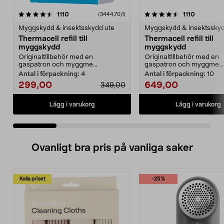
4.5 av 5 stjärnor
recensioner
4.5 av 5 stjärnor
recension
1110
1110
(3444,70/l)
Myggskydd & insektsskydd ute
Myggskydd & insektsskyd
Thermacell refill till
Thermacell refill till
myggskydd
myggskydd
Originaltillbehör med en
Originaltillbehör med en
gaspatron och myggme...
gaspatron och myggme...
Antal i förpackning:
4
Antal i förpackning:
10
299,00
649,00
349,00
Lägg i varukorg
Lägg i varukorg
Ovanligt bra pris på vanliga saker
Kolla priset
-25%