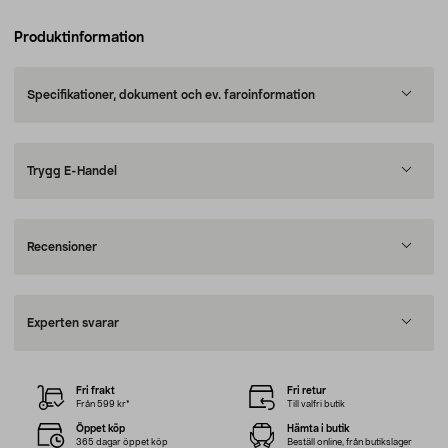
Produktinformation
Specifikationer, dokument och ev. faroinformation
Trygg E-Handel
Recensioner
Experten svarar
Fri frakt
Fri retur
Från 599 kr*
Till valfri butik
Öppet köp
Hämta i butik
365 dagar öppet köp
Beställ online, från butikslager