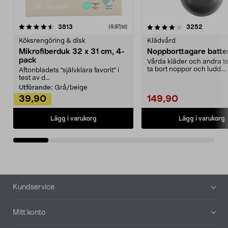
4.0av 5 stjärnor
recensioner
4.5av 5 stjärnor
recensio
3813
3252
(9,97/st)
Köksrengöring & disk
Klädvård
Mikrofiberduk 32 x 31 cm, 4-
Noppborttagare batter
pack
Vårda kläder och andra tex
ta bort noppor och ludd.
Aftonbladets "självklara favorit” i
Noppborttagaren fräs...
test av d...
Utförande:
Grå/beige
39,90
149,90
Lägg i varukorg
Lägg i varukorg
Sidfot
Kundservice
Mitt konto