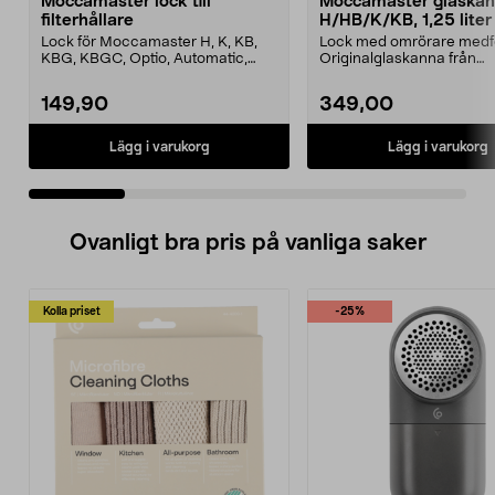
Moccamaster lock till
Moccamaster glaska
filterhållare
H/HB/K/KB, 1,25 liter
Lock för Moccamaster H, K, KB,
Lock med omrörare medfö
KBG, KBGC, Optio, Automatic,
Originalglaskanna från
Automatic S, Manual ...
Moccamaster. Förläng livet
149,90
349,00
Lägg i varukorg
Lägg i varukorg
Ovanligt bra pris på vanliga saker
Kolla priset
-25%