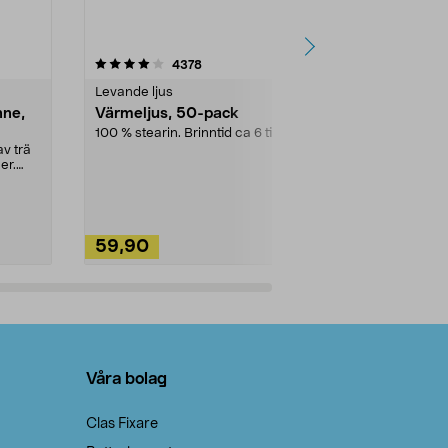
4.5av 5 stjärnor
recensioner
4.5
4378
2
Levande ljus
Rengöringsm
nne,
Värmeljus, 50-pack
Bikarbonat
100 % stearin. Brinntid ca 6 tim.
Ett allsidigt 
städning och 
v trä
ute. Städa med
er.
59,90
49,90
Lägg i varukorg
Lägg
Våra bolag
Clas Fixare