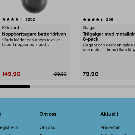
4.5av 5 stjärnor
recensioner
4.0av 5 stjärnor
recensioner
3252
256
Klädvård
Galgar
Noppborttagare batteridriven
Trägalgar med metallpi
8-pack
Vårda kläder och andra textilier –
ta bort noppor och ludd.
Elegant och gedigen galge a
Noppborttagaren fräs...
och metall – finns i flera färg
Galge med sv...
149,90
79,90
199,90
Lägg i varukorg
Lägg i varukorg
o
Om oss
Aktuellt
egistrera
Om oss
Presenter