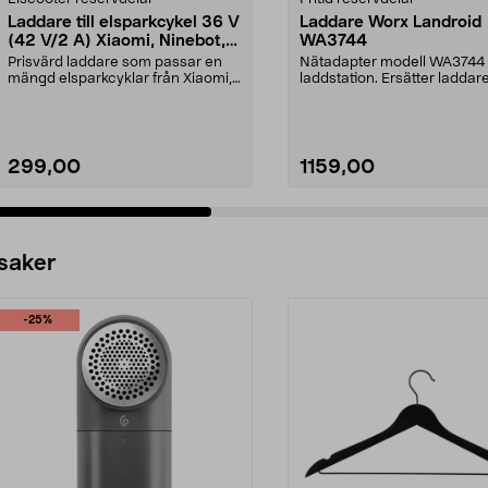
Laddare till elsparkcykel 36 V
Laddare Worx Landroid
(42 V/2 A) Xiaomi, Ninebot,
WA3744
E-Way m.fl.
Prisvärd laddare som passar en
Nätadapter modell WA3744 t
mängd elsparkcyklar från Xiaomi,
laddstation. Ersätter laddar
Ninebot och E-Wa...
WA3716.Passar robotg...
299,00
1159,00
 saker
-25%