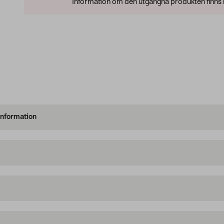
Information om den utgångna produkten finns l
information