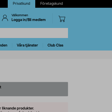
Privatkund
Företagskund
Välkommen
Logga in/Bli medlem
nden
Våra tjänster
Club Clas
t
er
liknande produkter.