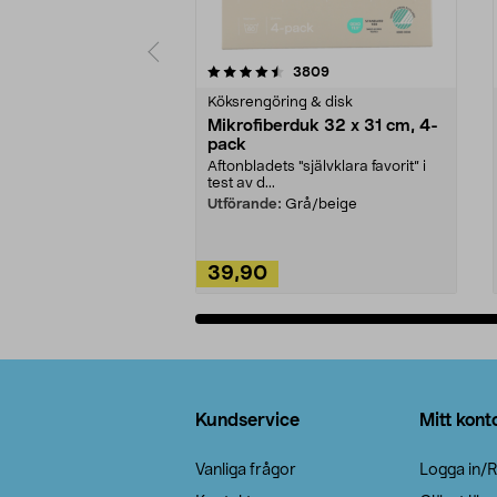
5av 5 stjärnor
4.0av 5 stjärnor
recensioner
3809
Köksrengöring & disk
Mikrofiberduk 32 x 31 cm, 4-
pack
Aftonbladets "självklara favorit” i
test av d...
Utförande:
Grå/beige
39,90
Lägg i varukorg
Sidfot
Kundservice
Mitt kont
Vanliga frågor
Logga in/R