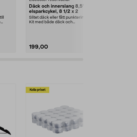
Däck och innerslang 8,5" till
Hjulkit Hus
elsparkcykel, 8 1/2 x 2
Automower
R4/305/31
ill
Slitet däck eller fått punktering?.
Komplett hjulk
e
Kit med både däck och
hjul med fäste
innerslang. Luftdäck -...
robotgräsklipp
199,00
529,00
Kolla priset
Multibuy