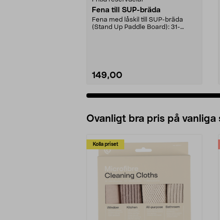
Fena till SUP-bräda
Fena med låskil till SUP-bräda
(Stand Up Paddle Board): 31-
974331-2059, E11 Pass...
149,00
Ovanligt bra pris på vanliga
Kolla priset