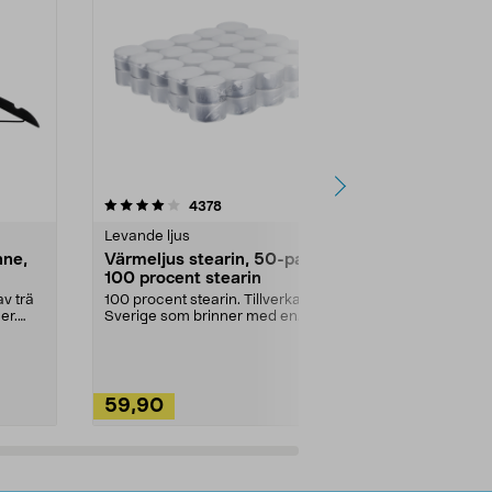
4.5av 5 stjärnor
recensioner
4.5
4378
2
Levande ljus
Rengöringsm
nne,
Värmeljus stearin, 50-pack,
Bikarbonat
100 procent stearin
Ett allsidigt 
städning och 
v trä
100 procent stearin. Tillverkade i
ute. Städa med
er.
Sverige som brinner med en
vacker och sotfri ...
59,90
49,90
Lägg i varukorg
Lägg