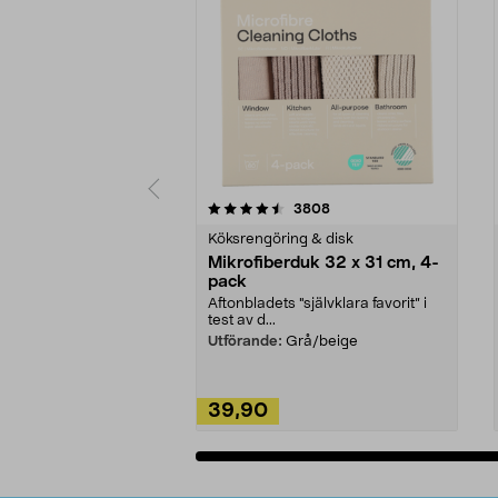
5av 5 stjärnor
4.0av 5 stjärnor
recensioner
3808
Köksrengöring & disk
Mikrofiberduk 32 x 31 cm, 4-
pack
Aftonbladets "självklara favorit” i
test av d...
Utförande:
Grå/beige
39,90
Lägg i varukorg