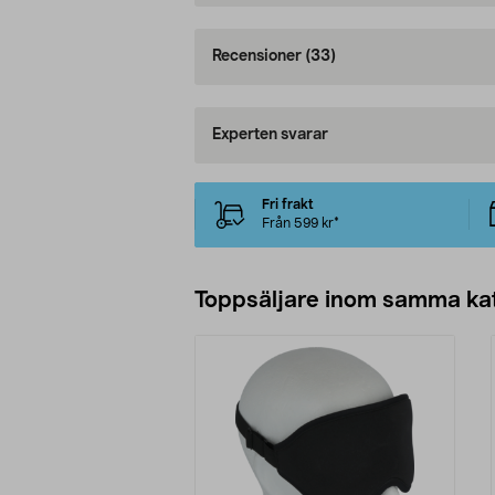
Recensioner
(33)
Experten svarar
Fri frakt
Från 599 kr*
Toppsäljare inom samma ka