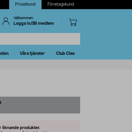
Privatkund
Företagskund
Välkommen
Logga in/Bli medlem
nden
Våra tjänster
Club Clas
t
er
liknande produkter.