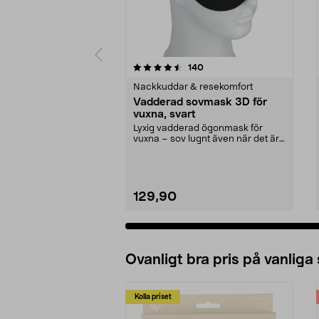
5 av 5 stjärnor
4.0 av 5 stjärnor
recensioner
140
Nackkuddar & resekomfort
Vadderad sovmask 3D för
vuxna, svart
Lyxig vadderad ögonmask för
vuxna – sov lugnt även när det är
ljust. Svart 3D so...
129,90
Ovanligt bra pris på vanliga
Kolla priset