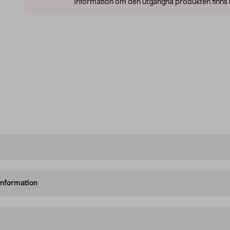
Information om den utgångna produkten finns l
information