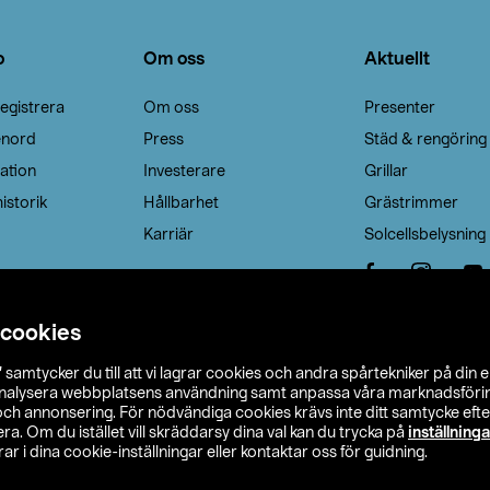
o
Om oss
Aktuellt
egistrera
Om oss
Presenter
enord
Press
Städ & rengöring
ation
Investerare
Grillar
istorik
Hållbarhet
Grästrimmer
Karriär
Solcellsbelysning
 cookies
”
samtycker du till att vi lagrar cookies och andra spårtekniker på din 
analysera webbplatsens användning samt anpassa våra marknadsförings
 och annonsering. För nödvändiga cookies krävs inte ditt samtycke ef
a. Om du istället vill skräddarsy dina val kan du trycka på
inställninga
r i dina cookie-inställningar eller kontaktar oss för guidning.
s Ohlson
Köpvillkor
Privacy statement
Klubbvillkor
H