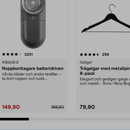
4.5av 5 stjärnor
recensioner
4.0av 5 stjärnor
recensioner
3251
256
Klädvård
Galgar
Noppborttagare batteridriven
Trägalgar med metallpi
8-pack
Vårda kläder och andra textilier –
ta bort noppor och ludd.
Elegant och gedigen galge a
Noppborttagaren fräs...
och metall – finns i flera färg
Galge med sv...
149,90
79,90
199,90
Lägg i varukorg
Lägg i varukorg