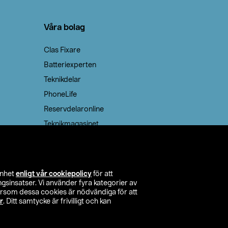
Våra bolag
Clas Fixare
Batteriexperten
Teknikdelar
PhoneLife
Reservdelaronline
Teknikmagasinet
enhet
enligt vår cookiepolicy
för att
insatser. Vi använder fyra kategorier av
tersom dessa cookies är nödvändiga för att
r
. Ditt samtycke är frivilligt och kan
itta butik