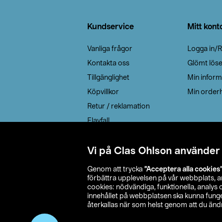
Sidfot
Kundservice
Mitt kont
Vanliga frågor
Logga in/R
Kontakta oss
Glömt lös
Tillgänglighet
Min inform
Köpvillkor
Min orderh
Retur / reklamation
Elavfall
Cookie policy
Leveransalternativ
Vi på Clas Ohlson använder
Genom att trycka
”Acceptera alla cookies
förbättra upplevelsen på vår webbplats, 
cookies: nödvändiga, funktionella, analys
innehållet på webbplatsen ska kunna funger
återkallas när som helst genom att du ändra
© 2026 Cla