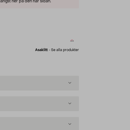
ängst ner på den här sidan.
Asaklitt
-
Se alla produkter