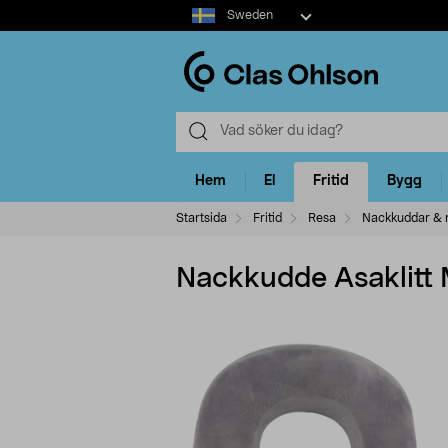
Select
Sweden
market
Hem
El
Fritid
Bygg
Startsida
Fritid
Resa
Nackkuddar & 
Nackkudde Asaklitt