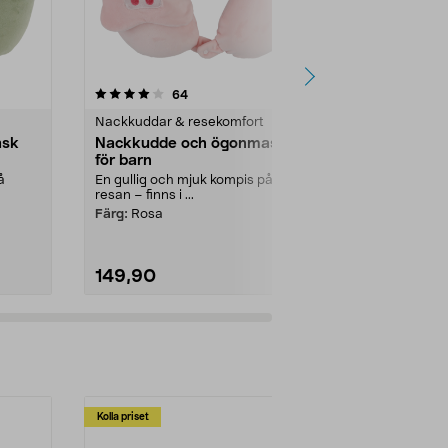
4.0 av 5 stjärnor
recensioner
3.5
64
Nackkuddar & resekomfort
Nackkuddar &
ask
Nackkudde och ögonmask
Nackkudde
för barn
Avlasta nacke
nackkudde me
å
En gullig och mjuk kompis på
resan – finns i ...
Färg:
Ljusgrå
Färg:
Rosa
149,90
149,90
Kolla priset
Multibuy