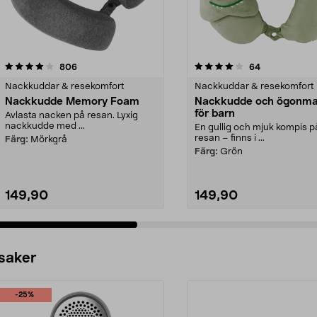
4.0 av 5 stjärnor
recensioner
4.0 av 5 stjärnor
recensioner
806
64
Nackkuddar & resekomfort
Nackkuddar & resekomfort
Nackkudde Memory Foam
Nackkudde och ögonm
för barn
Avlasta nacken på resan. Lyxig
nackkudde med ...
En gullig och mjuk kompis p
resan – finns i ...
Färg:
Mörkgrå
Färg:
Grön
149,90
149,90
 saker
-25%