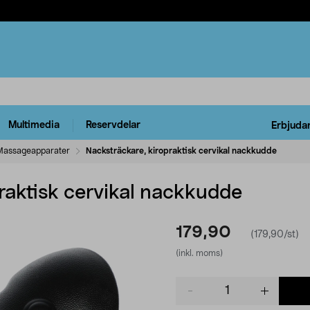
Multimedia
Reservdelar
Erbjuda
Massageapparater
Nacksträckare, kiropraktisk cervikal nackkudde
raktisk cervikal nackkudde
179,90
(179,90/st)
(inkl. moms)
Product
quantity