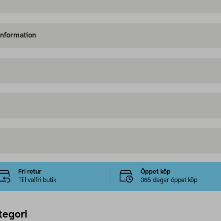
information
Fri retur
Öppet köp
Till valfri butik
365 dagar öppet köp
tegori