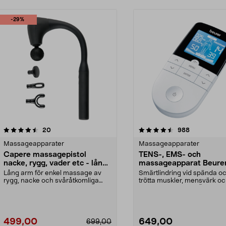
-29%
4.5 av 5 stjärnor
recensioner
3.5 av 5 stjärnor
recensioner
20
988
Massageapparater
Massageapparater
Capere massagepistol
TENS-, EMS- och
nacke, rygg, vader etc - lång
massageapparat Beure
arm
49
Lång arm för enkel massage av
Smärtlindring vid spända o
rygg, nacke och svåråtkomliga
trötta muskler, mensvärk o
muskler. Capere mass...
början till musarm. Ök...
499,00
649,00
699,00