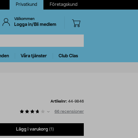
Privatkund
Företagskund
Välkommen
Logga in/Bli medlem
nden
Våra tjänster
Club Clas
Artikelnr:
44-9846
66
recensioner
Lägg i varukorg
(1)