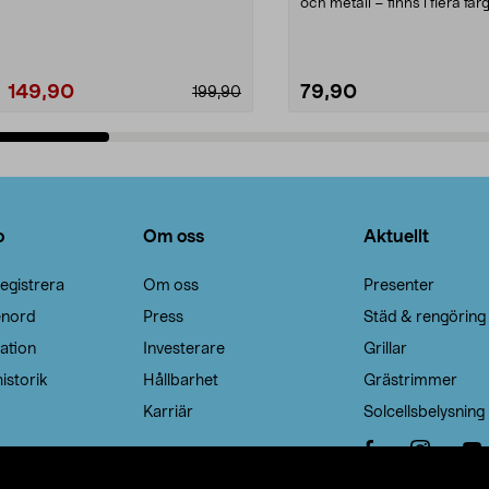
Noppborttagaren fräs...
och metall – finns i flera färg
Galge med sv...
149,90
79,90
199,90
Lägg i varukorg
Lägg i varukorg
o
Om oss
Aktuellt
egistrera
Om oss
Presenter
enord
Press
Städ & rengöring
ation
Investerare
Grillar
istorik
Hållbarhet
Grästrimmer
Karriär
Solcellsbelysning