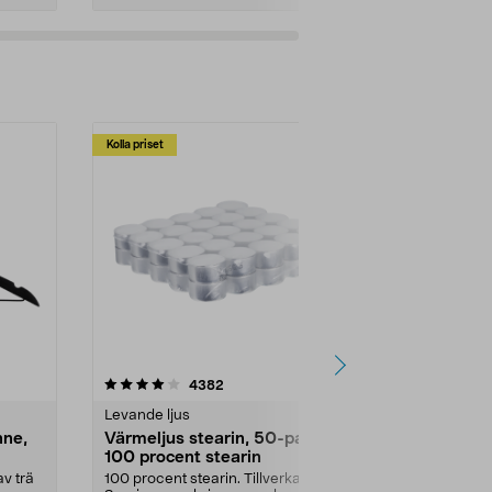
Kolla priset
Multibuy
4.5av 5 stjärnor
recensioner
4.5
4382
2
Levande ljus
Rengöringsm
nne,
Värmeljus stearin, 50-pack,
Bikarbonat
100 procent stearin
Ett allsidigt 
städning och 
v trä
100 procent stearin. Tillverkade i