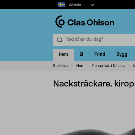
Select
Sweden
market
Hem
El
Fritid
Bygg
Startsida
Hem
Personvård & hälsa
Nacksträckare, kirop