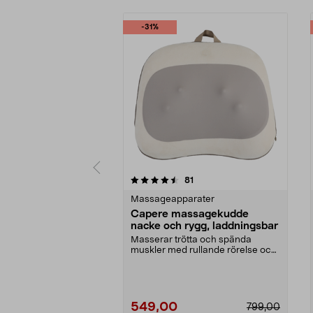
-31%
5 av 5 stjärnor
4.5 av 5 stjärnor
recensioner
81
Massageapparater
Capere massagekudde
nacke och rygg, laddningsbar
Masserar trötta och spända
muskler med rullande rörelse och
värme. Capere massag...
549,00
799,00