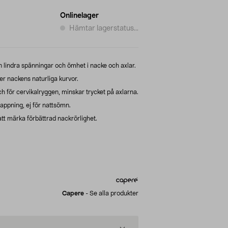
Onlinelager
Hämtar lagerstatus...
lindra spänningar och ömhet i nacke och axlar.
er nackens naturliga kurvor.
 för cervikalryggen, minskar trycket på axlarna.
lappning, ej för nattsömn.
tt märka förbättrad nackrörlighet.
Capere
-
Se alla produkter