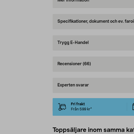
Mer information
Specifikationer, dokument och ev. faro
Trygg E-Handel
Recensioner
(66)
Experten svarar
Fri frakt
Från 599 kr*
Toppsäljare inom samma ka