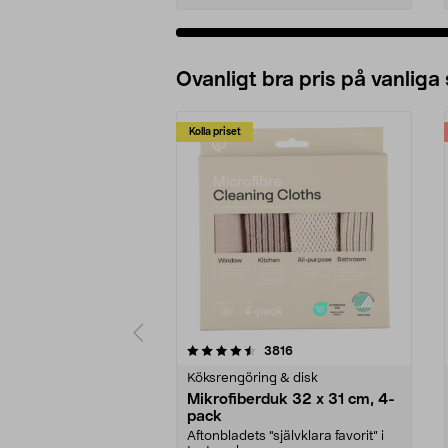
Ovanligt bra pris på vanliga
Kolla priset
5av 5 stjärnor
4.0av 5 stjärnor
recensioner
3816
Köksrengöring & disk
Mikrofiberduk 32 x 31 cm, 4-
pack
Aftonbladets "självklara favorit” i