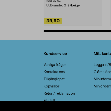
test av d...
Utförande:
Grå/beige
39,90
Lägg i varukorg
Sidfot
Kundservice
Mitt kont
Vanliga frågor
Logga in/R
Kontakta oss
Glömt lös
Tillgänglighet
Min inform
Köpvillkor
Min orderh
Retur / reklamation
Elavfall
Cookie policy