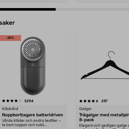
 saker
-25%
4.5av 5 stjärnor
recensioner
4.0av 5 stjärnor
recensioner
3254
257
Klädvård
Galgar
Noppborttagare batteridriven
Trägalgar med metallpi
8-pack
Vårda kläder och andra textilier –
ta bort noppor och ludd.
Elegant och gedigen galge a