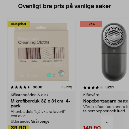
Ovanligt bra pris på vanliga saker
Kolla priset
-25%
4.0av 5 stjärnor
recensioner
4.5av 5 stjärnor
recensio
3808
3251
(9,97/st)
Köksrengöring & disk
Klädvård
Mikrofiberduk 32 x 31 cm, 4-
Noppborttagare batter
pack
Vårda kläder och andra tex
ta bort noppor och ludd.
Aftonbladets "självklara favorit” i
Noppborttagaren fräs...
test av d...
Utförande:
Grå/beige
-
39,90
149,90