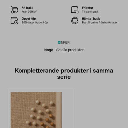
Fri frakt
Fri retur
Från 599 kr*
Till valfri butik
Öppet köp
Hämta i butik
365 dagar öppet köp
Beställ online, från butikslager
Naga
-
Se alla produkter
Kompletterande produkter i samma
serie