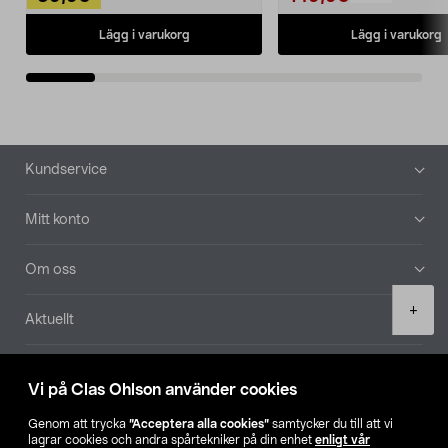
Lägg i varukorg
Lägg i varukorg
Sidfot
Kundservice
Mitt konto
Om oss
Product
+
Aktuellt
quantity
Våra bolag
Vi på Clas Ohlson använder cookies
Hitta butik
Genom att trycka
”Acceptera alla cookies”
samtycker du till att vi
lagrar cookies och andra spårtekniker på din enhet
enligt vår