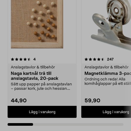
4.5 av 5 stjärnor
recensioner
4.0 av 5 stjärnor
recension
4
247
Anslagstavlor & tillbehör
Anslagstavlor & tillbehör
Naga kartnål trä till
Magnetklämma 3-pa
anslagstavla, 20-pack
Ordning och reda! Alla
komihåglappar på ett ställ
Sätt upp papper på anslagstavlan
Utmärkt som hållare för fot
– passar kork, jute och hessian.
Naga träfärgad...
44,90
59,90
Lägg i varukorg
Lägg i varukorg