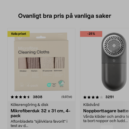
Ovanligt bra pris på vanliga saker
Kolla priset
-25%
4.0av 5 stjärnor
recensioner
4.5av 5 stjärnor
recensio
3808
3251
(9,97/st)
Köksrengöring & disk
Klädvård
Mikrofiberduk 32 x 31 cm, 4-
Noppborttagare batter
pack
Vårda kläder och andra tex
ta bort noppor och ludd.
Aftonbladets "självklara favorit” i
Noppborttagaren fräs...
test av d...