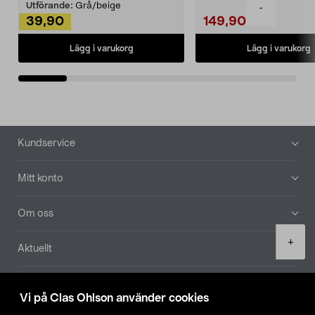
Utförande:
Grå/beige
-
39,90
149,90
Lägg i varukorg
Lägg i varukorg
Sidfot
Kundservice
Mitt konto
Om oss
Product
+
Aktuellt
quantity
Våra bolag
Vi på Clas Ohlson använder cookies