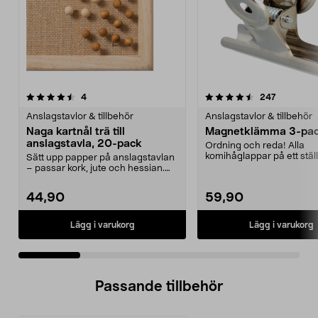
4.5 av 5 stjärnor
recensioner
4.0 av 5 stjärnor
recension
4
247
Anslagstavlor & tillbehör
Anslagstavlor & tillbehör
Naga kartnål trä till
Magnetklämma 3-pa
anslagstavla, 20-pack
Ordning och reda! Alla
komihåglappar på ett ställ
Sätt upp papper på anslagstavlan
Utmärkt som hållare för fot
– passar kork, jute och hessian.
Naga träfärgad...
44,90
59,90
Lägg i varukorg
Lägg i varukorg
Passande tillbehör