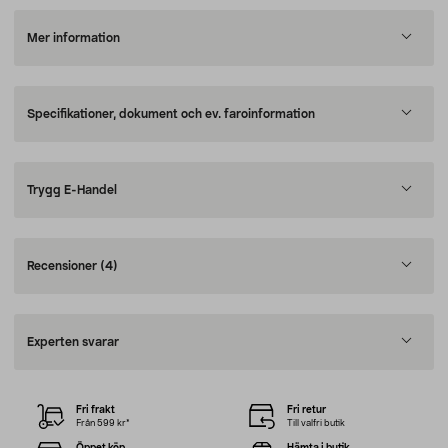
Mer information
Specifikationer, dokument och ev. faroinformation
Trygg E-Handel
Recensioner
(4)
Experten svarar
Fri frakt
Fri retur
Från 599 kr*
Till valfri butik
Öppet köp
Hämta i butik