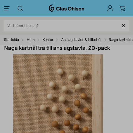
Startsida
Hem
Kontor
Anslagstavlor & tillbehör
Naga kartnål t
Naga kartnål trä till anslagstavla, 20-pack