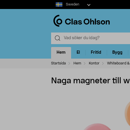
Select
Sweden
market
Hem
El
Fritid
Bygg
Startsida
Hem
Kontor
Whiteboard & 
Naga magneter till 