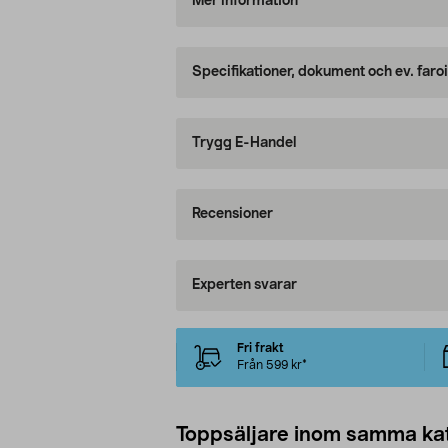
Mer information
Specifikationer, dokument och ev. faro
Trygg E-Handel
Recensioner
Experten svarar
Fri frakt
Från 599 kr*
Toppsäljare inom samma ka