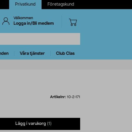
Privatkund
Företagskund
Välkommen
Logga in/Bli medlem
nden
Våra tjänster
Club Clas
Artikelnr:
10-2-171
Lägg i varukorg
(1)