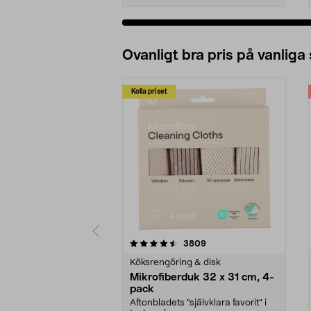
Ovanligt bra pris på vanliga
Kolla priset
5av 5 stjärnor
4.0av 5 stjärnor
recensioner
3809
Köksrengöring & disk
Mikrofiberduk 32 x 31 cm, 4-
pack
Aftonbladets "självklara favorit” i