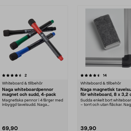
4.5 av 5 stjärnor
recensioner
4.5 av 5 stjärnor
recensioner
2
14
Whiteboard & tillbehör
Whiteboard & tillbehör
Naga whiteboardpennor
Naga magnetisk tavels
magnet och sudd, 4-pack
för whiteboard, 8 x 3,2
Magnetiska pennor i 4 färger med
Sudda enkelt bort whiteboar
inbyggd tavelsudd. Naga
– torrt och utan fläckar. Na
whiteboardpennor – fäst...
magnetisk tavels...
69,90
39,90