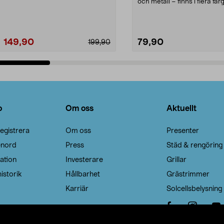
Noppborttagaren fräs...
och metall – finns i flera färg
Galge med sv...
149,90
79,90
199,90
Lägg i varukorg
Lägg i varukorg
o
Om oss
Aktuellt
egistrera
Om oss
Presenter
enord
Press
Städ & rengöring
ation
Investerare
Grillar
istorik
Hållbarhet
Grästrimmer
Karriär
Solcellsbelysning