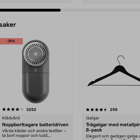
 saker
-25%
4.5av 5 stjärnor
recensioner
4.0av 5 stjärnor
recensioner
3252
256
Klädvård
Galgar
Noppborttagare batteridriven
Trägalgar med metallpi
8-pack
Vårda kläder och andra textilier –
ta bort noppor och ludd.
Elegant och gedigen galge a