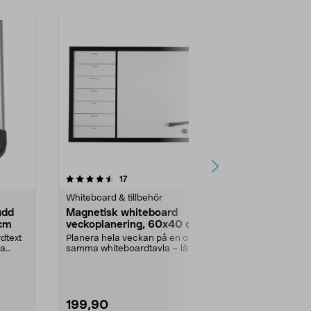
4.0 av 5 stjärnor
recensioner
4.5
17
5
Whiteboard & tillbehör
Whiteboard & 
udd
Magnetisk whiteboard
Magnetisk 
 cm
veckoplanering, 60x40 cm
60x40 cm s
dtext
Planera hela veckan på en och
Skriv, sudda
ga
samma whiteboardtavla – lätt att
– planera ve
hålla koll. White...
kontoret. Magn
199,90
199,90