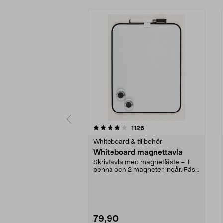
0 av 5 stjärnor
4.5 av 5 stjärnor
recensioner
1126
Whiteboard & tillbehör
Whiteboard magnettavla
Skrivtavla med magnetfäste – 1
penna och 2 magneter ingår. Fäst
tavlan på kylskå...
79,90