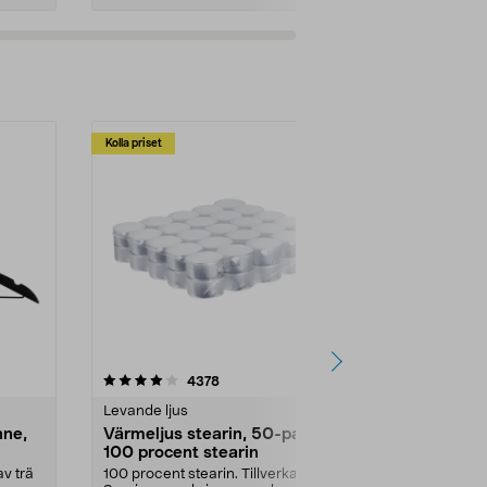
Kolla priset
Multibuy
4.5av 5 stjärnor
recensioner
4.5
4378
2
Levande ljus
Rengöringsm
nne,
Värmeljus stearin, 50-pack,
Bikarbonat
100 procent stearin
Ett allsidigt 
städning och 
v trä
100 procent stearin. Tillverkade i