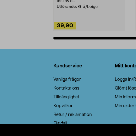
test av d...
Utförande:
Grå/beige
39,90
Lägg i varukorg
Sidfot
Kundservice
Mitt kont
Vanliga frågor
Logga in/R
Kontakta oss
Glömt lös
Tillgänglighet
Min inform
Köpvillkor
Min orderh
Retur / reklamation
Elavfall
Cookie policy