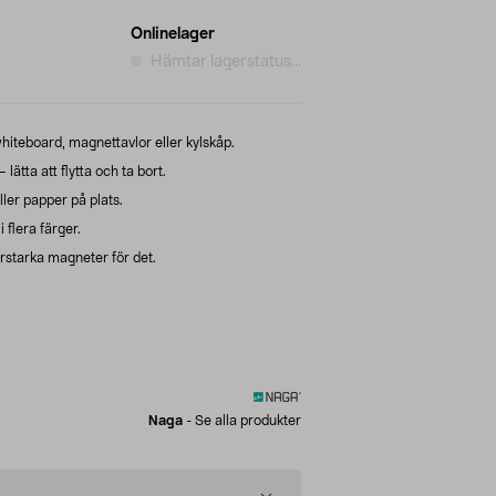
Onlinelager
Hämtar lagerstatus...
hiteboard, magnettavlor eller kylskåp.
ätta att flytta och ta bort.
er papper på plats.
flera färger.
erstarka magneter för det.
Naga
-
Se alla produkter