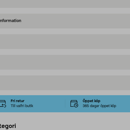
information
Fri retur
Öppet köp
Till valfri butik
365 dagar öppet köp
tegori