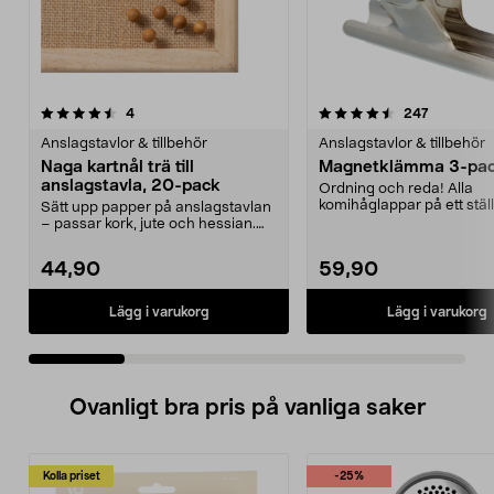
4.5 av 5 stjärnor
recensioner
4.5 av 5 stjärnor
recension
4
247
Anslagstavlor & tillbehör
Anslagstavlor & tillbehör
Naga kartnål trä till
Magnetklämma 3-pa
anslagstavla, 20-pack
Ordning och reda! Alla
komihåglappar på ett ställ
Sätt upp papper på anslagstavlan
Utmärkt som hållare för fot
– passar kork, jute och hessian.
Naga träfärgad...
44,90
59,90
Lägg i varukorg
Lägg i varukorg
Ovanligt bra pris på vanliga saker
Kolla priset
-25%