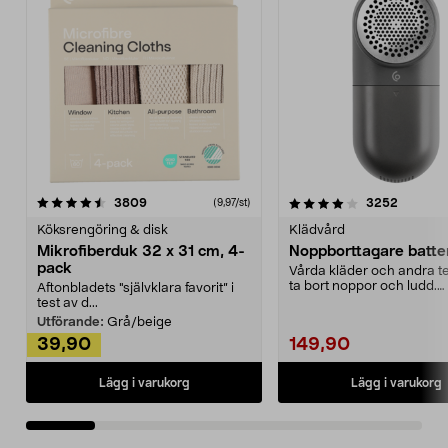
4.0av 5 stjärnor
recensioner
4.5av 5 stjärnor
recensio
3809
3252
(9,97/st)
Köksrengöring & disk
Klädvård
Mikrofiberduk 32 x 31 cm, 4-
Noppborttagare batter
pack
Vårda kläder och andra tex
ta bort noppor och ludd.
Aftonbladets "självklara favorit” i
Noppborttagaren fräs...
test av d...
Utförande:
Grå/beige
39,90
149,90
Lägg i varukorg
Lägg i varukorg