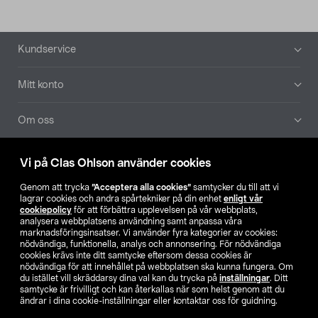
Sidfot
Kundservice
Mitt konto
Om oss
Aktuellt
Vi på Clas Ohlson använder cookies
Genom att trycka
”Acceptera alla cookies”
samtycker du till att vi
Våra bolag
lagrar cookies och andra spårtekniker på din enhet
enligt vår
cookiepolicy
för att förbättra upplevelsen på vår webbplats,
analysera webbplatsens användning samt anpassa våra
Hitta butik
marknadsföringsinsatser. Vi använder fyra kategorier av cookies:
nödvändiga, funktionella, analys och annonsering. För nödvändiga
cookies krävs inte ditt samtycke eftersom dessa cookies är
SE
NO
FI
nödvändiga för att innehållet på webbplatsen ska kunna fungera. Om
du istället vill skräddarsy dina val kan du trycka på
inställningar
. Ditt
samtycke är frivilligt och kan återkallas när som helst genom att du
ändrar i dina cookie-inställningar eller kontaktar oss för guidning.