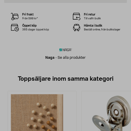
Fri frakt
Fri retur
Från 599 kr*
Till valfri butik
Öppet köp
Hämta i butik
365 dagar öppet köp
Beställ online, från butikslager
Naga
-
Se alla produkter
Toppsäljare inom samma kategori