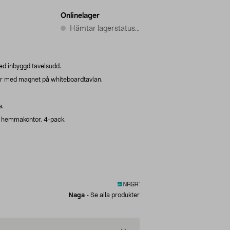
Onlinelager
Hämtar lagerstatus...
ed inbyggd tavelsudd.
r med magnet på whiteboardtavlan.
a.
h hemmakontor. 4-pack.
Naga
-
Se alla produkter