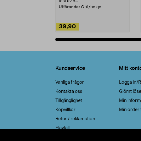
test av d...
Utförande:
Grå/beige
39,90
Lägg i varukorg
Sidfot
Kundservice
Mitt kont
Vanliga frågor
Logga in/R
Kontakta oss
Glömt lös
Tillgänglighet
Min inform
Köpvillkor
Min orderh
Retur / reklamation
Elavfall
Cookie policy