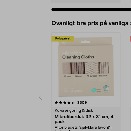
Ovanligt bra pris på vanliga
Kolla priset
5av 5 stjärnor
4.0av 5 stjärnor
recensioner
3809
Köksrengöring & disk
Mikrofiberduk 32 x 31 cm, 4-
pack
Aftonbladets "självklara favorit” i