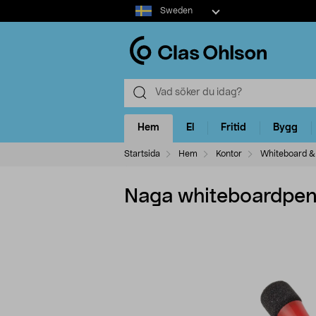
Select
Sweden
market
Hem
El
Fritid
Bygg
Startsida
Hem
Kontor
Whiteboard & 
Naga whiteboardpen