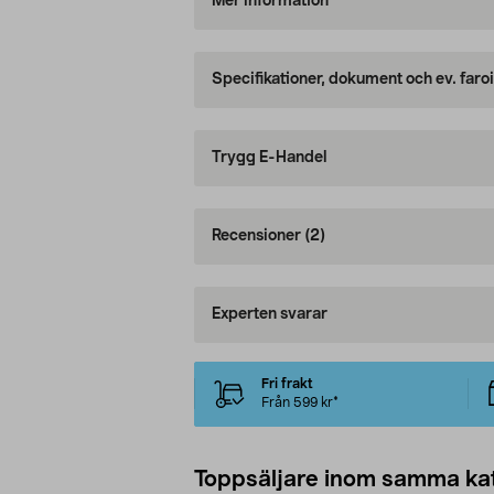
Mer information
Specifikationer, dokument och ev. faro
Trygg E-Handel
Recensioner
(2)
Experten svarar
Fri frakt
Från 599 kr*
Toppsäljare inom samma ka