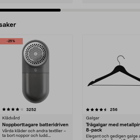
 saker
-25%
4.5av 5 stjärnor
recensioner
4.0av 5 stjärnor
recensioner
3252
256
Klädvård
Galgar
Noppborttagare batteridriven
Trägalgar med metallpi
8-pack
Vårda kläder och andra textilier –
ta bort noppor och ludd.
Elegant och gedigen galge a