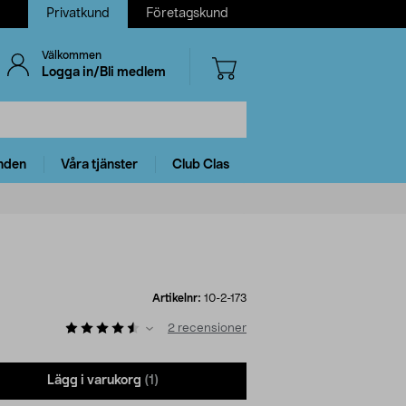
Privatkund
Företagskund
Välkommen
Logga in/Bli medlem
nden
Våra tjänster
Club Clas
Artikelnr:
10-2-173
2
recensioner
Lägg i varukorg
(1)