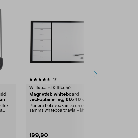
4.0 av 5 stjärnor
recensioner
4.5
17
5
Whiteboard & tillbehör
Whiteboard & 
udd
Magnetisk whiteboard
Magnetisk 
 cm
veckoplanering, 60x40 cm
60x40 cm s
dtext
Planera hela veckan på en och
Skriv, sudda
ga
samma whiteboardtavla – lätt att
– planera ve
hålla koll. White...
kontoret. Magn
199,90
199,90