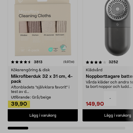
4.0av 5 stjärnor
recensioner
4.5av 5 stjärnor
recensio
3813
3252
(9,97/st)
Köksrengöring & disk
Klädvård
Mikrofiberduk 32 x 31 cm, 4-
Noppborttagare batter
pack
Vårda kläder och andra tex
ta bort noppor och ludd.
Aftonbladets "självklara favorit” i
Noppborttagaren fräs...
test av d...
Utförande:
Grå/beige
-
39,90
149,90
Lägg i varukorg
Lägg i varukorg