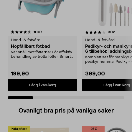
4.0 av 5 stjärnor
recensioner
4.0 av 5 stjärnor
recension
1007
302
Hand- & fotvård
Hand- & fotvård
Hopfällbart fotbad
Pedikyr- och manikyr
6 tillbehör, laddningsb
Var snäll mot fötterna! För effektiv
behandling av trötta fötter. Smart
Komplett set för manikyr 
vikbar d...
pedikyr hemma. Pedikyr-
manikyrset med 6 tillbe...
199,90
399,00
Lägg i varukorg
Lägg i varukorg
Ovanligt bra pris på vanliga saker
Kolla priset
-25%