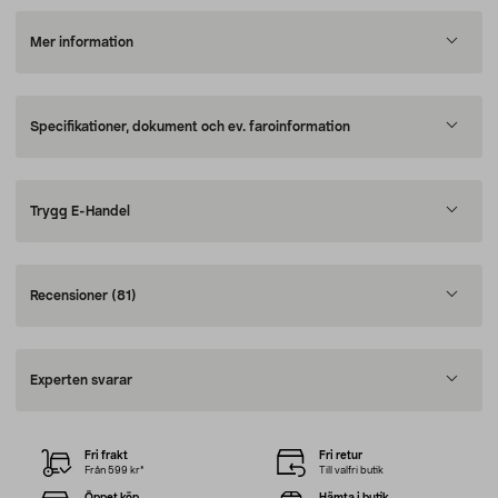
Mer information
Specifikationer, dokument och ev. faroinformation
Trygg E-Handel
Recensioner
(81)
Experten svarar
Fri frakt
Fri retur
Från 599 kr*
Till valfri butik
Öppet köp
Hämta i butik