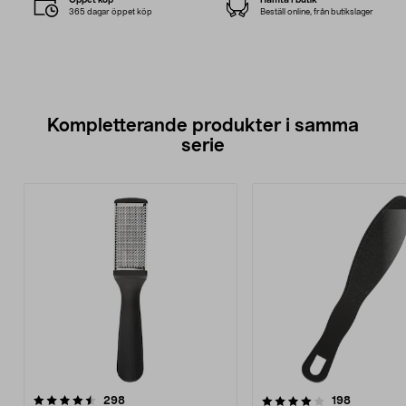
365 dagar öppet köp
Beställ online, från butikslager
Kompletterande produkter i samma
serie
4.0av 5 stjärnor
recensioner
4.0av 5 stjärnor
recensione
298
198