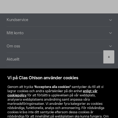
Sidfot
Kundservice
Mitt konto
Om oss
Product
+
Aktuellt
quantity
Våra bolag
Vi på Clas Ohlson använder cookies
Hitta butik
Genom att trycka
”Acceptera alla cookies”
samtycker du till att vi
lagrar cookies och andra spårtekniker på din enhet
enligt vår
cookiepolicy
för att förbättra upplevelsen på vår webbplats,
SE
NO
FI
analysera webbplatsens användning samt anpassa våra
marknadsföringsinsatser. Vi använder fyra kategorier av cookies:
nödvändiga, funktionella, analys och annonsering. För nödvändiga
cookies krävs inte ditt samtycke eftersom dessa cookies är
nödvändiga för att innehållet på webbplatsen ska kunna fungera. Om