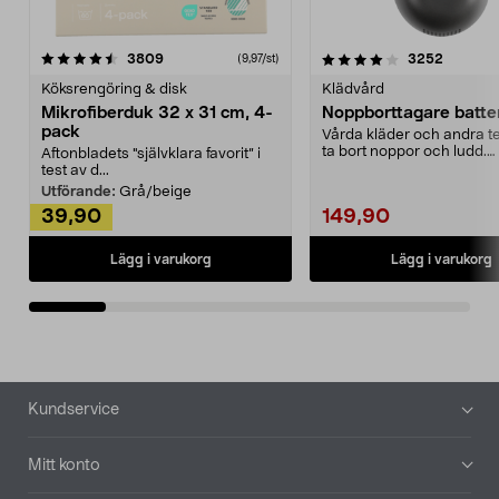
4.0av 5 stjärnor
recensioner
4.5av 5 stjärnor
recensio
3809
3252
(9,97/st)
Köksrengöring & disk
Klädvård
Mikrofiberduk 32 x 31 cm, 4-
Noppborttagare batter
pack
Vårda kläder och andra tex
ta bort noppor och ludd.
Aftonbladets "självklara favorit” i
Noppborttagaren fräs...
test av d...
Utförande:
Grå/beige
39,90
149,90
Lägg i varukorg
Lägg i varukorg
Sidfot
Kundservice
Mitt konto