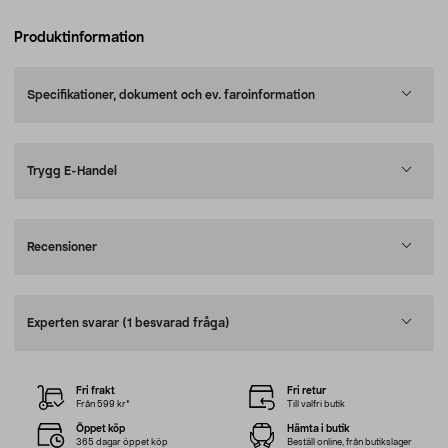
Produktinformation
Specifikationer, dokument och ev. faroinformation
Trygg E-Handel
Recensioner
Experten svarar
(1 besvarad fråga)
Fri frakt
Fri retur
Från 599 kr*
Till valfri butik
Öppet köp
Hämta i butik
365 dagar öppet köp
Beställ online, från butikslager