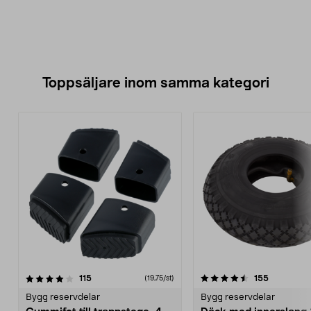
Toppsäljare inom samma kategori
4.5 av 5 stjärnor
recensioner
4.0 av 5 stjärnor
recensione
115
155
(19,75/st)
Bygg reservdelar
Bygg reservdelar