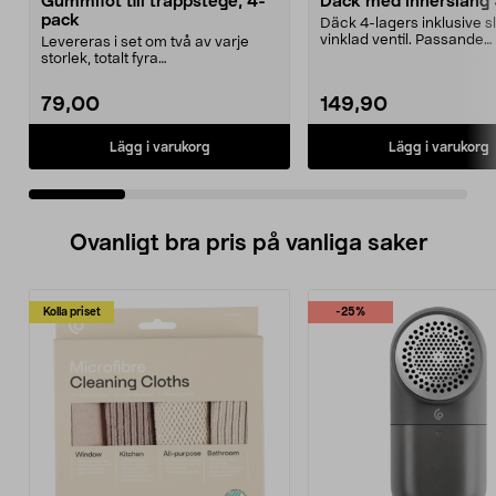
Gummifot till trappstege, 4-
Däck med innerslang
pack
Däck 4-lagers inklusive 
vinklad ventil. Passande
Levereras i set om två av varje
luftgummihjul i dimen...
storlek, totalt fyra
stycken.Innermåtten på de t...
79,00
149,90
Lägg i varukorg
Lägg i varukorg
Ovanligt bra pris på vanliga saker
Kolla priset
-25%